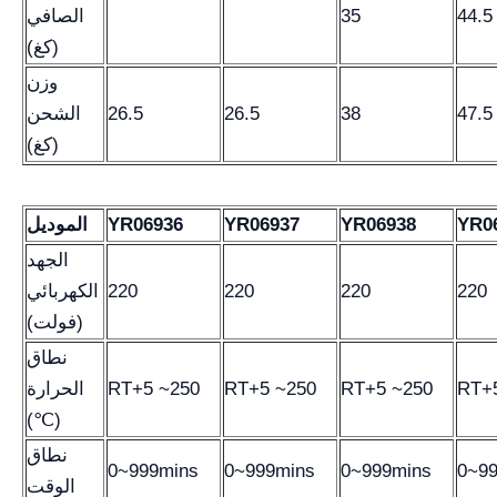
44.5
35
الصافي
(كغ)
وزن
47.5
38
26.5
26.5
الشحن
(كغ)
YR0
YR06938
YR06937
YR06936
الموديل
الجهد
220
220
220
220
الكهربائي
(فولت)
نطاق
RT+
RT+5 ~250
RT+5 ~250
RT+5 ~250
الحرارة
(℃)
نطاق
0~999mins
0~999mins
0~999mins
0~9
الوقت