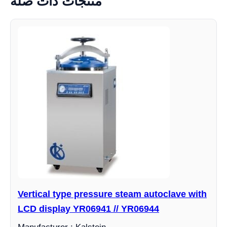
منتجات ذات صلة
Vertical type pressure steam autoclave with
LCD display YR06941 // YR06944