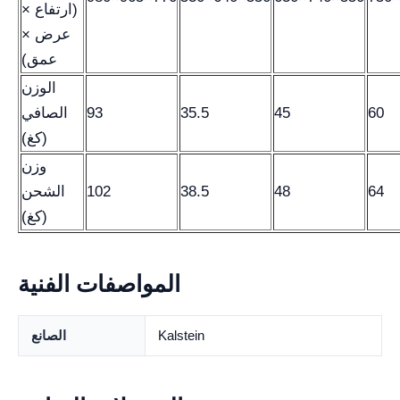
(ارتفاع ×
عرض ×
عمق)
الوزن
60
45
35.5
93
الصافي
(كغ)
وزن
64
48
38.5
102
الشحن
(كغ)
المواصفات الفنية
Kalstein
الصانع