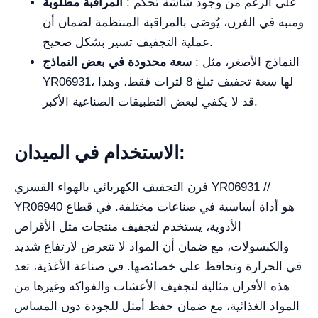
: على الرغم من وجود شاشة تحكم
المراقبة مطلوبة
ومنبه في الفرن، يُوصَى بالمراقبة المنتظمة لضمان أن
عملية التجفيف تسير بشكل صحيح.
: النماذج الأصغر، مثل
سعة محدودة في بعض النماذج
YR06931، لها سعة تجفيف تبلغ 8 لترات فقط، وهذا
قد لا يكفي لبعض التطبيقات الصناعية الأكبر.
الاستخدام في الميدان:
فرن التجفيف الكهربائي بالهواء القسري YR06931 //
YR06940 هو أداة أساسية في صناعات مختلفة. في قطاع
الأدوية، يستخدم لتجفيف منتجات مثل الأقراص
والكبسولات، مع ضمان أن المواد لا تتعرض لارتفاع شديد
في الحرارة وتحافظ على خصائصها. في صناعة الأغذية، تعد
هذه الأفران مثالية لتجفيف الأعشاب والفواكه وغيرها من
المواد الغذائية، مع ضمان حفظ أمثل للجودة دون المساس