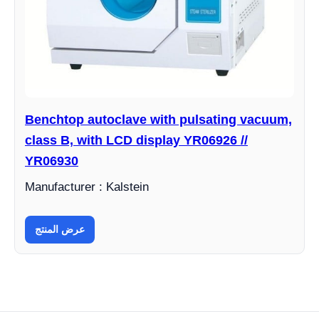
Benchtop autoclave with pulsating vacuum,
class B, with LCD display YR06926 //
YR06930
Manufacturer : Kalstein
عرض المنتج