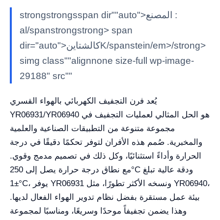
strongstrongsspan dir""auto">المصنع :
al/spanstrongstrong> span
dir="auto">كالشتاينK/spanstein/em>/strong>
simg class""alignnone size-full wp-image-
29188" src""
يُعد فرن التجفيف الكهربائي بالهواء القسري
YR06931/YR06940 هو الحل المثالي لعمليات التجفيف في
مجموعة متنوعة من التطبيقات الصناعية والعلمية
والمخبرية. صُمم هذه الأفران لتوفر تحكمًا دقيقًا في درجة
الحرارة وأداءً استثنائيًا، وكل ذلك في تصميم مدمج وقوي.
مع نطاق درجة حرارة يصل إلى 250°C ودقة عالية تبلغ
±1°C، يوفر YR06931 ونسخه الأكثر تطورًا، مثل YR06940،
بيئة عمل مستقرة بفضل نظام تدوير الهواء الفعال لديها.
وهذا يضمن تجفيفاً موحدًا وسريعًا، ومناسبًا لمجموعة