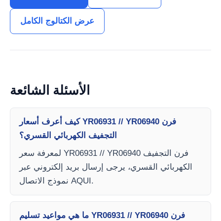
عرض الكتالوج الكامل
الأسئلة الشائعة
كيف أعرف أسعار YR06931 // YR06940 فرن
التجفيف الكهربائي القسري؟
لمعرفة سعر YR06931 // YR06940 فرن التجفيف
الكهربائي القسري، يرجى إرسال بريد إلكتروني عبر
نموذج الاتصال AQUI.
ما هي مواعيد تسليم YR06931 // YR06940 فرن