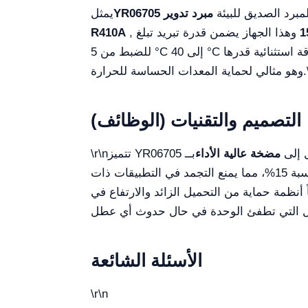
لمبرد الصديق للبيئة
YR06705 مبرد تدوير
يمثل
1
, وهذا الجهاز يضمن قدرة تبريد تبلغ
R410A
وهو مثالي لحماية المعدات الحساسة للحرارة.
التصميم والتقنيات (الوظائف)
مضخة عالية الأداء
تتميز YR06705 بــ
\r\n
دوائر ذات مقاومة معينة. خزانها الذي سعته 5 لترات مصمم للعمل مع الماء أو مخاليط جليكول الإيثيلين بنسبة 15%، مما يمنع التجمد في التطبيقات ذات
أنظمة حماية من التحميل الزائد والارتفاع في
الأسئلة الشائعة
\r\n