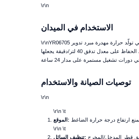
\r\n
الاستخدام في الميدان
يُستخدم على نطاق واسع لتبريد أجهزة التقطير الدوّارة، وأنظمة التحليل الكتلي، وأجهزة الليزر الصناعية التي تولّد حرارة مهدرة
YR06705 مبرد تدوير
\r\n
ثابتة. في الإعدادات الطبية، من الضروري الحفاظ على درجة الحرارة لمعدات التصوير التشخيصي. قدرتها على الحفاظ على معدل تدفق 40 لتر/دقيقة يجعلها
توصيات الصيانة والاستخدام
\r\n
\r\n \t
الموقع:
\r\n \t
تنظيف السائل: