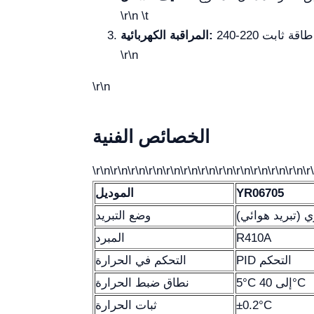
\r\n \t
المراقبة الكهربائية:
\r\n
\r\n
الخصائص الفنية
\r\n\r\n\r\n\r\n\r\n\r\n\r\n\r\n\r\n\r\n\r\n\r\n\r
YR06705
الموديل
 (تبريد هوائي)
وضع التبريد
R410A
المبرد
PID التحكم
التحكم في الحرارة
5°C إلى 40°C
نطاق ضبط الحرارة
±0.2°C
ثبات الحرارة