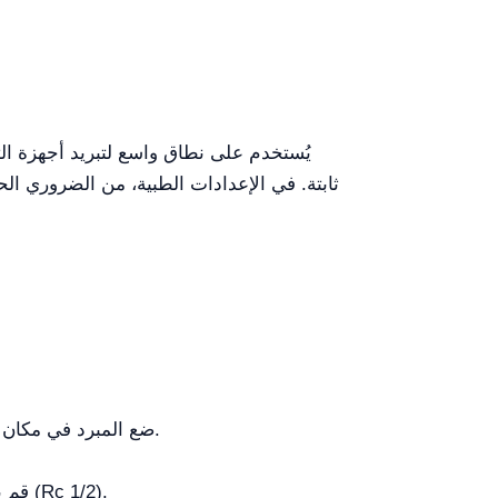
ضع المبرد في مكان جاف مع توفير مساحة حرة لا تقل عن 1 متر حول ألوحة التهوية لمنع ارتفاع درجة حرارة الضاغط.
قم بتغيير وسيط النقل الحراري دورياً لمنع تراكم الرواسب التي قد تعيق قطر المدخل/المخرج (Rc 1/2).