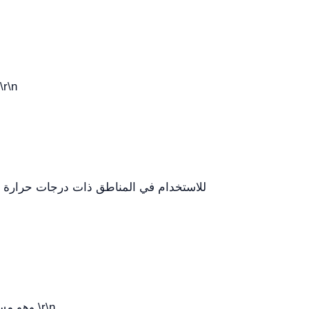
\r\n
\r\n
ينبعث من الوحدة مستوى ضجيج قدره 68 dB، وهو مستوى قياسي للمبردات الصناعية عالية القدرة مع تهوية قسرية.