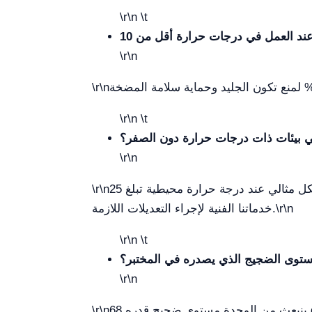
\r\n \t
\r\n
\r\n
\r\n \t
 بيئات ذات درجات حرارة دون الصفر؟
\r\n
يعمل الجهاز بشكل مثالي عند درجة حرارة محيطية تبلغ 25°C. للاستخدام في المناطق ذات درجات حرارة تحت الصفر الشديدة، من الضروري استشارة
\r\n
\r\n
خدماتنا الفنية لإجراء التعديلات اللازمة.
\r\n \t
ستوى الضجيج الذي يصدره في المختبر؟
\r\n
\r\n