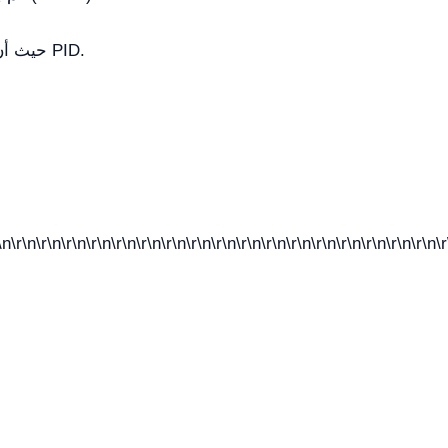
تأكد من وجود مصدر طاقة ثابت 220-240V، حيث أن التقلبات يمكن أن تؤثر على دقة التحكم PID.
\n\r\n\r\n\r\n\r\n\r\n\r\n\r\n\r\n\r\n\r\n\r\n\r\n\r\n\r\n\r\n\r\n\r\n\