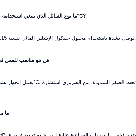
ما نوع السائل الذي ينبغي استخدامه عند العمل في درجات حرارة أقل من 10°C؟
يوصى بشدة باستخدام محلول جليكول الإيثيلين المائي بنسبة 15% لمنع تكون الجليد وحماية سلامة المضخة.
هل هو مناسب للعمل في
ما م