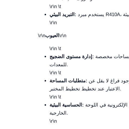
\r\n \t
التبريد البيئي:
\r\n
\r\n
العيوب
\r\n
\r\n \t
يبلغ مستوى الضجيج 68 ديسيبل وهو ملحوظ في بيئات مكتبية هادئة، لذا يوصى بتركيبه في مناطق مهوّاة أو مساحات مخصصة
إدارة مستوى الضجيج:
للمعدات.
\r\n \t
متطلبات المساحة:
الاعتبار عند تخطيط تخطيط المختبر.
\r\n \t
غير مناسب للعمل في أماكن ذات تكاثف عالي أو رطوبة شديدة، حيث قد يؤدي ذلك إلى تعكير مكونات الدائرة الإلكترونية في اللوحة
الحساسية البيئية:
الخارجية.
\r\n