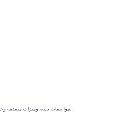
YR06705 Recirculating Chiller — معدات مختبر Kalstein بمواصفات تقنية وميزات متقدمة وحلول مهنية معتمدة للاستخدام العلمي.