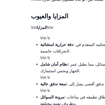
المزايا والعيوب
\r\n
المزايا
\r\n
\r\n \t
دقة حرارية استثنائية:
لانحرافات حاسمة.
\r\n \t
يتضمن حماية تلقائية متعددة ضد التحميل الزائد، فرط التيار، ارتفاع الحرارة، والتقلبات في الضغط أو مستوى السائل، مما يطيل عمر
نظام أمان شامل:
الجهاز ويحمي استثمارك.
\r\n \t
سعة تدفق عالية:
\r\n \t
تصميمه يسمح له بالعمل بفعالية مع الماء بالإضافة إلى مخاليط جليكول الإيثيلين بنسبة 15%، مما يوسع نطاق تطبيقه في مناخات
مرونة السوائل:
وظروف تقنية مختلفة.