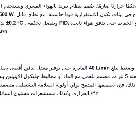
 تحكمًا حراريًا صارمًا. صُمم بنظام تبريد بالهواء القسري ويستخدم ا
وعلى هيكله تم تصميمه ليكون قابلاً للاندماج في بيئات تكون الاستقرارية فيها حاسمة، مع نطاق قابل
500 W.
، يعمل الجهاز على تحسين استهلاك الطاقة مع الحفاظ على تدفق هواء ثابت،
PID
. وبفضل تحكمه
±0.2 °C
للضبط من 5 °C إلى 40 °C بدقة استثنائية قدرها
\r\n
وضغط يبلغ
40 L/min
القادرة على توفير معدل تدفق أقصى يصل إلى
ك، فإن تصميمها المدمج يولي أولوية السلامة التشغيلية، متضمناً 
\r\n
الحرارة، وكذلك مستشعرات مستوى السائل التي تطفئ الوحدة في حال حدوث أي عطل.