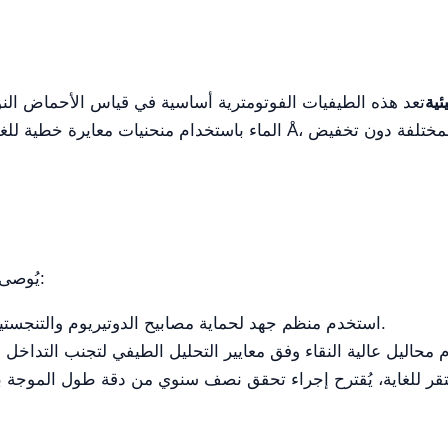
ئية
، تعد هذه الطيفيات الفوتومترية أساسية في قياس الأحماض النو
لضمان طول عمر طيف YR06702 Series، يُوصى بـ:
استخدم منظم جهد لحماية مصابيح الدوتيريوم والتنجستين من تقلبات التيار.