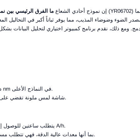
إن نموذج أحادي الشعاع (YR06702) مثالي للقياسات الروتينية عالية السرعة، بينما
ما الفرق الرئيسي بين نما
دقة الطول الموجي حتى ±0.1 nm في النماذج الأعلى.
شاشة لمس ملونة تقضي على الحاجة إلى أجهزة طرفية.
يتطلب ساعتين للوصول إلى أقصى ثبات 0.001 A/h.
بما أنها معدات عالية الدقة، فهي تتطلب مساحة طاولة ثابتة ومستوى.