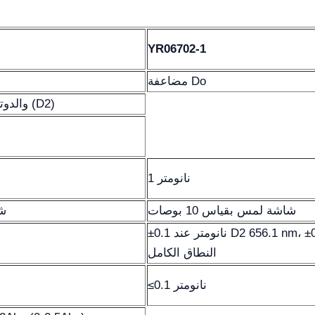
YR06702-1
مضاعفة Do
مصباح التنغستين (W) والدوتيريوم (D2)
1 نانومتر
شاشة لمس بقياس 10 بوصات
شا
±0.1 نانومتر عند D2 656.1 nm، ±0.3 نانومتر عند
النطاق الكامل
≤0.1 نانومتر