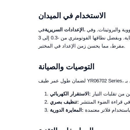
الاستخدام في الميدان
وية والبروتينات. وفي
الإعدادات السريرية
في
الماء باستخدام منحنيات معايرة خطية للغاية. وبفضل نطاقها الفوتومتري من -0.3 إلى 3 Å، يمكن للباحثين تحليل العينات ذات التركيزات المختلفة دون تخفيض
مفرط، مما يحسن زمن الإعداد في المختبر.
التوصيات والصيانة
الاستقرار الكهربائي:
تنظيف بصري:
المعايرة الدورية: