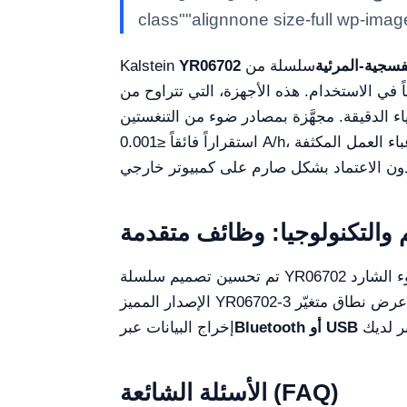
class""alignnone size-full wp-ima
فسجية-المرئية
سلسلة من
YR06702
Kalstein
ً في الاستخدام. هذه الأجهزة، التي تتراوح من
زة بمصادر ضوء من التنغستين (W) والدوتيريوم (D2)، وتضمن
 والتكنولوجيا: وظائف متقدمة
تم تحسين تصميم سلسلة YR06702 لتقليل الضوء الشارد (≤0.05%T) وتعظيم الدقة. بينما يقدم الطراز الأساسي عرض نطاق بمقدار 1.8 نانومتر، يتيح
الإصدار المميز YR06702-3 عرض نطاق متغيّر (0.5/1/2/4 nm)، وهو مثالي للأبحاث التي تتطلب تمييزاً دقيقاً للغاية للقمة. يضمن النظام البصري القوي وخيار
Bluetooth أو USB
إخراج البيانات عبر
الأسئلة الشائعة (FAQ)