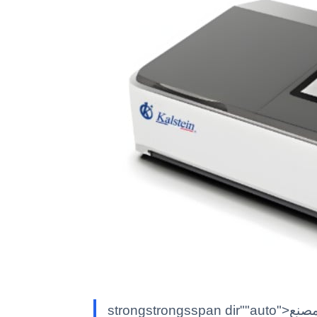
strongstrongsspan dir""auto">المصنع : al/spanstrongstrong> span dir="auto">كالشتاينK/spanstein/em>/strong> classimg