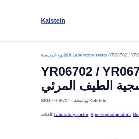
Kalstein
›
Laboratory sector
›
الكتالوج
›
الرئيسية
YR06702 سلسلة واحدة ومزدوجة شعاع الأشعة
جية الطيف المرئي
بواسطة Kalstein
·
YR06702
SKU:
Be
,
Spectrophotometers
,
Laboratory sector
الفئات: