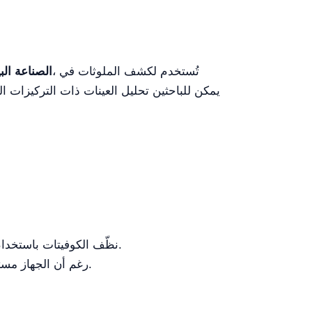
، تُستخدم لكشف الملوثات في
الصناعة البي
نظّف الكوفيتات باستخدام محاليل عالية النقاء وفق معايير التحليل الطيفي لتجنب التداخل في قراءة الضوء المنتشر.
رغم أن الجهاز مستقر للغاية، يُقترح إجراء تحقق نصف سنوي من دقة طول الموجة باستخدام فلاتر معتمدة.