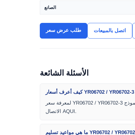
الصانع
طلب عرض سعر
اتصل بالمبيعات
الأسئلة الشائعة
لمعرفة سعر YR06702 / YR06702-3 سلسلة واحدة ومزدوجة شعاع الأشعة فوق البنفسجية الطيف المرئي، يرجى إرسال بريد إلكتروني عبر نموذج
الاتصال AQUI.