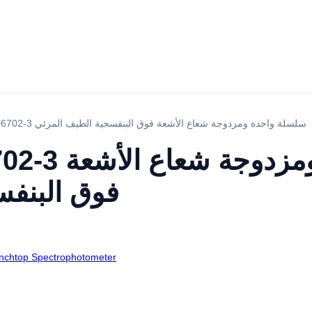
YR06702 / YR06702-3 سلسلة واحدة ومزدوجة شعاع الأشعة فوق البنفسجية الطيف المرئي
 / YR06702-3
فوق البنفس
nchtop Spectrophotometer