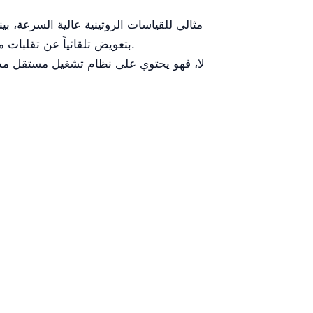
يقوم ثنائي الشعاع (YR06702-1/3) بتعويض تلقائياً عن تقلبات مصدر الضوء وضوضاء المذيب، مما يوفر ثباتاً أكبر في التحاليل المعقدة.