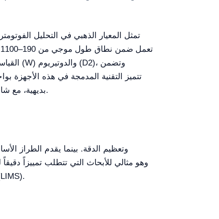
القياسا
تتميز التقنية المدمجة في هذه الأجهزة بو
بديهية، مع شاشات لمس تصل إلى 10 بوصات تسهّل التحكم الآلي في النظام، دون الاعتماد بشكل صارم على كمبيوتر خارجي.
تكاملاً سريعاً وخالياً من الأخطاء للنتائج في نظام معلومات المختبر 