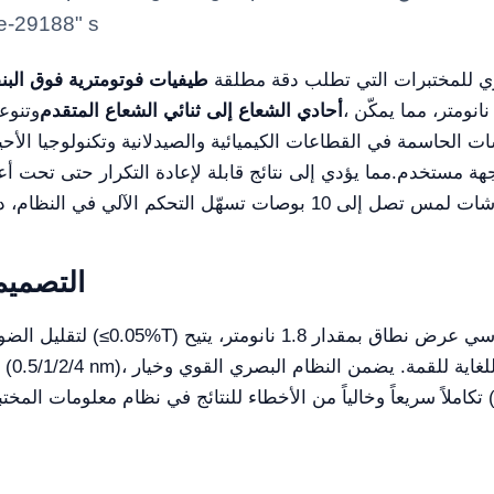
ge-29188" s
تمثل المعيار الذهبي في التحليل الفوتومتري للمختبرات التي تطلب دقة مطلقة
طيفيات فوتومترية فوق البن
، تعمل ضمن نطاق طول موجي من 190–1100 نانومتر، مما يمكّن
أحادي الشعاع إلى ثنائي الشعاع المتقدم
وتنوعا
ت الحاسمة في القطاعات الكيميائية والصيدلانية وتكنولوجيا الأحياء الدقيقة. مجهَّ
اجهة مستخدم
استقراراً فائقاً ≤0.001 A/h، مما يؤدي إلى نتائج قابلة لإعادة التكرار حتى تحت أعباء العمل المكثفة.
التصميم
لديك (LIMS).