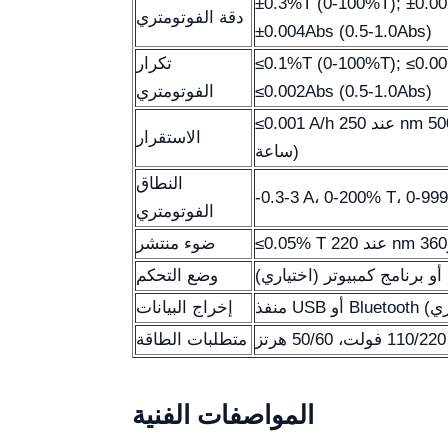
±0.3%T (0-100%T); ±0.00
دقة الفوتومتري
±0.004Abs (0.5-1.0Abs)
≤0.1%T (0-100%T); ≤0.00
تكرار
≤0.002Abs (0.5-1.0Abs)
الفوتومتري
≤0.001 A/h عند 250 nm و500 nm (تسخين مسبق لمدة 2
الاستقرار
ساعة)
النطاق
-0.3-3 A، 0-200% T، 0-99
الفوتومتري
ضوء منتشر
 برنامج كمبيوتر (اختياري)
وضع التحكم
إخراج البيانات
متطلبات الطاقة
المواصفات الفنية