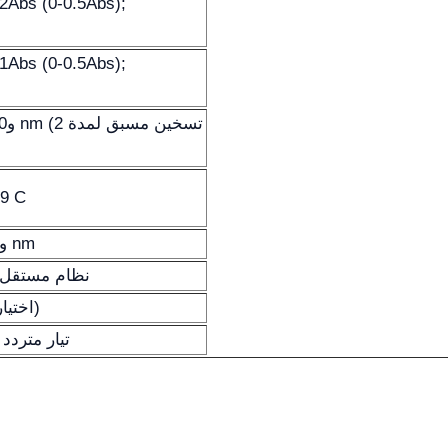
2Abs (0-0.5Abs);
1Abs (0-0.5Abs);
99 C
≤0.05% T عند 220 nm و360 nm
نظام مستقل أو
منفذ USB أو Bluetooth (اختياري)
تيار متردد 110/220 فولت، 50/60 هرتز