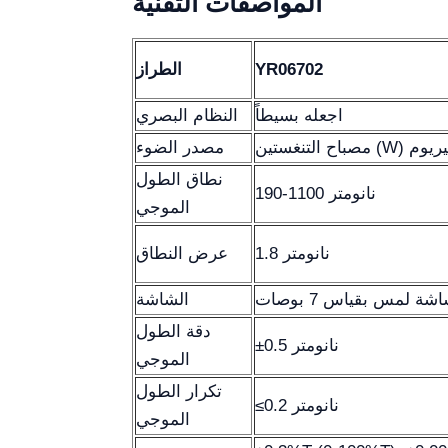
المواصفات التقنية
YR06702
الطراز
اجعله بسيطاً
النظام البصري
مصدر الضوء
نطاق الطول
190-1100 نانومتر
الموجي
1.8 نانومتر
عرض النطاق
شة لمس بقياس 7 بوصات
الشاشة
دقة الطول
±0.5 نانومتر
الموجي
تكرار الطول
≤0.2 نانومتر
الموجي