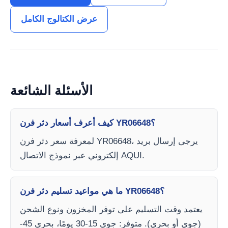
عرض الكتالوج الكامل
الأسئلة الشائعة
كيف أعرف أسعار دثر فرن YR06648؟
لمعرفة سعر دثر فرن YR06648، يرجى إرسال بريد
إلكتروني عبر نموذج الاتصال AQUI.
ما هي مواعيد تسليم دثر فرن YR06648؟
يعتمد وقت التسليم على توفر المخزون ونوع الشحن
(جوي أو بحري). متوفر: جوي 15-30 يومًا، بحري 45-