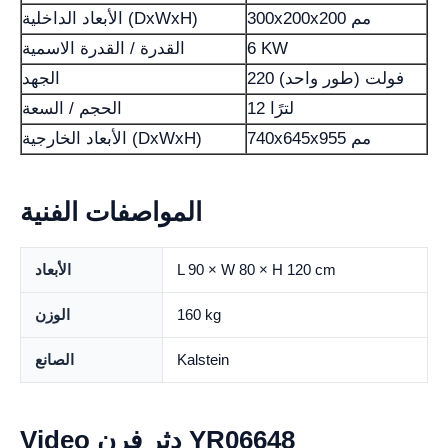
300x200x200 مم
الأبعاد الداخلية (DxWxH)
6 KW
القدرة / القدرة الاسمية
220 فولت (طور واحد)
الجهد
12 لترًا
الحجم / السعة
740x645x955 مم
الأبعاد الخارجية (DxWxH)
المواصفات الفنية
L 90 × W 80 × H 120 cm
الأبعاد
160 kg
الوزن
Kalstein
الصانع
Video دثر فرن YR06648