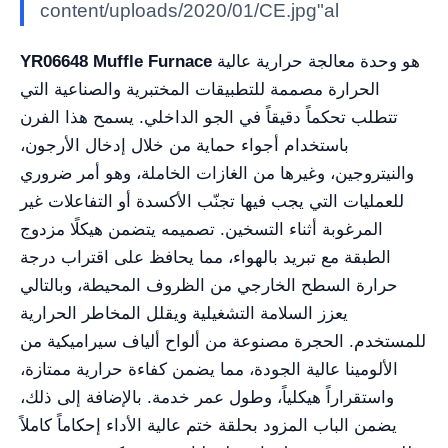
content/uploads/2020/01/CE.jpg"al
هو وحدة معالجة حرارية عالية
YR06648 Muffle Furnace
الحرارة مصممة للتطبيقات المختبرية والصناعية التي
تتطلب تحكماً دقيقاً في الجو الداخلي. يسمح هذا الفرن
باستخدام أجواء حماية من خلال إدخال الأرجون،
والنيتروجين، وغيرها من الغازات الخاملة، وهو أمر ضروري
للعمليات التي يجب فيها تجنّب الأكسدة أو التفاعلات غير
المرغوبة أثناء التسخين. تصميمه يتضمن هيكلًا مزدوج
الطبقة مع تبريد بالهواء، مما يحافظ على اقتراب درجة
حرارة السطح الخارجي من الظروف المحيطة، وبالتالي
يعزز السلامة التشغيلية ويقلل المخاطر الحرارية
للمستخدم. الحجرة مصنوعة من ألواح ألياف سيراميكية من
الألومينا عالية الجودة، مما يضمن كفاءة حرارية ممتازة،
واستقراراً هيكلياً، وطول عمر خدمة. بالإضافة إلى ذلك،
يضمن الباب المزود بحلقة ختم عالية الأداء إحكاماً كاملاً