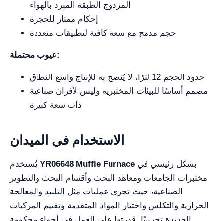
المزدوج الطبقة المبرد بالهواء
إحكام ممتاز للحجرة
حجم مدمج مع سعة كافية لتطبيقات متعددة
عيوب محتملة:
حدود الحجم 12 لترًا، لا يُنصح به للإنتاج واسع النطاق
مصمم أساسًا للبيئات المختبرية وليس لأفران صناعية
ذات سعة كبيرة
الاستخدام في الميدان
بشكل رئيسي في
YR06648 Muffle Furnace
يُستخدم
مختبرات الجامعات ومعاهد البحث وأقسام البحث والتطوير
الصناعية، حيث تجرى عمليات مثل التلبيد والمعالجة
الحرارية والتكلس واختبار المواد المتقدمة وتقييم المركبات
الجديدة تجريبيًا. قدرتها على العمل في أجواء محكومة