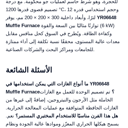
للحجرة، وهو شرط حاسم لعمليات جو محكومة. مع درجة
تصميم قصوى قدرها 1200 °C، وحجم استخدامي قدره 12
YR06648
لترًا، وأبعاد داخلية 300 × 200 × 200 مم، يوفر
توازنًا مثاليًا بين السعة والقوة (6 kW)
Muffle Furnace
وكفاءة الطاقة. ويُطرح في السوق كحل منافس مقابل
معدات عالية المستوى، محققًا نسبة تكلفة إلى أداء ممتازة
للجامعات ومراكز البحث والشركات الصناعية.
الأسئلة الشائعة
ما أنواع الغازات التي يمكن استخدامها في YR06648
Muffle Furnace؟
تم تصميم الوحدة للعمل مع الغازات
الخاملة مثل الأرجون والنيتروجين، إضافةً إلى غيرها من
الغازات الحافظة المتوافقة مع عمليات المعالجة الحرارية.
هل هذا الفرن مناسبًا للاستخدام المختبري المستمر؟
نعم.
يسمح هيكلها الحراري المعزّز وموادها عالية الجودة ونظام