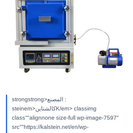
strongstrong>المصنع :
steinem>كالشتاينK/em> classimg
class""alignnone size-full wp-image-7597"
src""https://kalstein.net/en/wp-