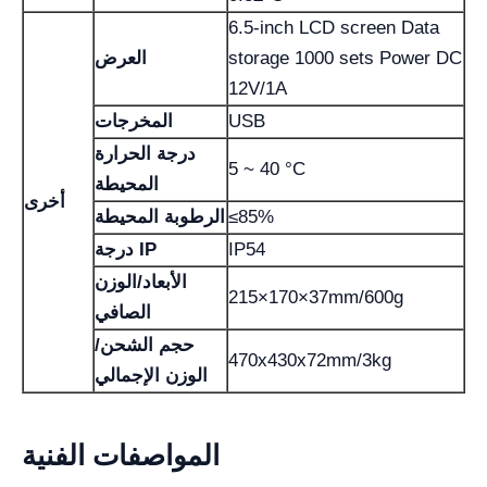
6.5-inch LCD screen Data
storage 1000 sets Power DC
العرض
12V/1A
USB
المخرجات
درجة الحرارة
5 ~ 40 °C
المحيطة
أخرى
≤85%
الرطوبة المحيطة
IP54
درجة IP
الأبعاد/الوزن
215×170×37mm/600g
الصافي
حجم الشحن/
470x430x72mm/3kg
الوزن الإجمالي
المواصفات الفنية