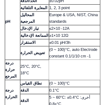
±0.02pH
الحد/الدقة
1, 2, 3 point
المعايرة التلقائية
Europe & USA, NIST, China
المحاليل
standards
المرجعية
pH
≤2×10 -12A
تيار الإدخال
≥1×10 12Ω
الممانعة الإدخالية
±0.01 pH/3h
الاستقرار
(0 ~ 100)°C, auto Electrode
تعويض الحرارة
constant 0.1/1/10 cm -1
درجة
25°C, 20°C,
حرارة
18°C
المرجع
(0 ~ 100)°C
نطاق القياس
0.1°C
الدقة
درجة
الحرارة
5 ~ 60°C: ±0.4°C أخرى:
الدقة
±0.8°C