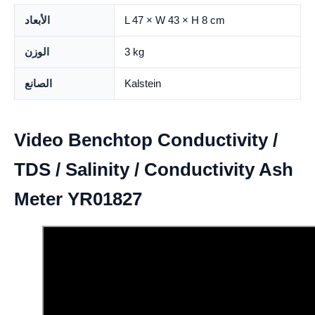
L 47 × W 43 × H 8 cm
الأبعاد
3 kg
الوزن
Kalstein
الصانع
Video Benchtop Conductivity /
TDS / Salinity / Conductivity Ash
Meter YR01827