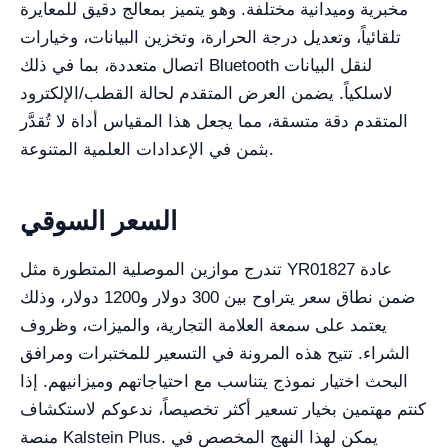
مخبرية وميدانية مختلفة. وهو يتميز بمعالج دقيق للمعايرة
تلقائياً، وتعديل درجة الحرارة، وتخزين البيانات، وخيارات
اتصال متعددة، بما في ذلك Bluetooth لنقل البيانات
لاسلكياً. يضمن العرض المتقدم لحالة القطب/الإلكترود
المتقدم دقة متسقة، مما يجعل هذا المقياس أداة لا تُقدَّر
بثمن في الإعدادات العلمية المتنوعة.
السعر السوقي
تندرج موازين الموصلية المتطورة مثل YR01827 عادة
ضمن نطاق سعر يتراوح بين 300 دولار و1200 دولار، وذلك
يعتمد على سمعة العلامة التجارية، والميزات، وظروف
الشراء. تتيح هذه المرونة في التسعير للمختبرات ومرافق
البحث اختيار نموذج يتناسب مع احتياجاتهم وميزانيهم. إذا
كنتم مهتمين بخيار تسعير أكثر تخصيصاً، ندعوكم لاستكشاف
منصة Kalstein Plus. يمكن لهذا النهج المخصص في