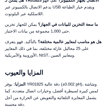
هل يمكن لـ YR01825 الاتصال بجهاز الكمبيوتر؟
نعم، فهو
يدعم الاتصال بالكمبيوتر عبر USB ويقدم خيار الطباعة
اللاسلكية عبر البلوتوث.
ما سعة التخزين للبيانات في الجهاز؟
يمكن للجهاز تخزين
حتى 1,000 مجموعة من بيانات الاختبار.
هل هو مناسب لمعايير عالمية مختلفة؟
بالتأكيد. فهو يتعرف
على 25 محاليل عازلة مختلفة، بما في ذلك المعايير
الأوروبية والأمريكية، NIST، ومعايير الصين.
المزايا والعيوب
المزايا:
يوفر YR01825 دقة عالية (±0.002 pH)، وشاشة
لمس كبيرة لسيطرة أفضل، وخيارات اتصال متعددة. كما
يشمل المعايرة التلقائية والتعويض عن الحرارة من أجل
دقة محسنة.