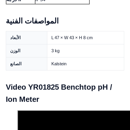
المواصفات الفنية
L 47 × W 43 × H 8 cm
الأبعاد
3 kg
الوزن
Kalstein
الصانع
Video YR01825 Benchtop pH /
Ion Meter