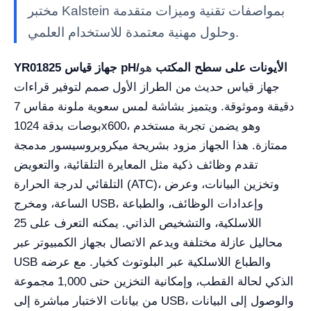
مختبر Kalstein بمواصفات تقنية وميزات متقدمة
وحلول مهنية معتمدة للاستخدام العلمي.
YR01825 جهاز قياس pH/الأيونات على سطح المكتب
هو
جهاز قياس حديث من الطراز الأول صمم لتوفير قراءات
دقيقة وموثوقة. ويتميز بشاشة لمس سعوية ملونة مقاس 7
بوصات بدقة 1024x600، وهو يضمن تجربة مستخدم
ممتازة. هذا الجهاز مزود بشريحة ميكروبروسيسور مدمجة
تقدم وظائف ذكية مثل المعايرة التلقائية، والتعويض
التلقائي لدرجة الحرارة (ATC)، وتخزين البيانات، وعرض
الساعة، ومخرج USB، وإعدادات الوظائف، والطباعة
اللاسلكية، والتشخيص الذاتي. يمكنه التعرف على 25
محاليل عازلة مختلفة ويدعم الاتصال بجهاز الكمبيوتر عبر
USB والطباع اللاسلكية عبر البلوتوث كخيار. مع عرضه
الذكي لحالة القطب، وإمكانية التخزين حتى 1,000 مجموعة
من بيانات الاختبار مباشرة إلى USB، والوصول إلى البيانات