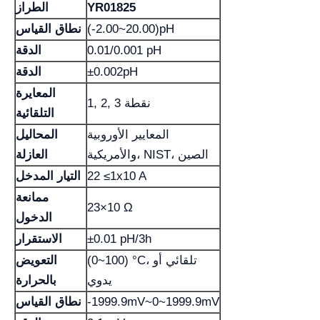
YR01825
الطراز
(-2.00~20.00)pH
نطاق القياس
0.01/0.001 pH
الدقة
±0.002pH
الدقة
المعايرة
1, 2, 3 نقطة
التلقائية
المعايير الأوروبية
المحاليل
والأمريكية، NIST، الصين
العازلة
22 ≤1x10 A
التيار المدخل
ممانعة
23×10 Ω
الدخول
±0.01 pH/3h
الاستقرار
(0~100) °C، تلقائي أو
التعويض
يدوي
بالحرارة
-1999.9mV~0~1999.9mV
نطاق القياس