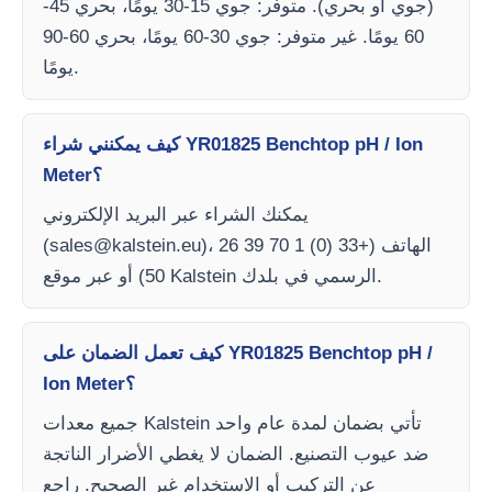
(جوي أو بحري). متوفر: جوي 15-30 يومًا، بحري 45-
60 يومًا. غير متوفر: جوي 30-60 يومًا، بحري 60-90
يومًا.
كيف يمكنني شراء YR01825 Benchtop pH / Ion
Meter؟
يمكنك الشراء عبر البريد الإلكتروني
)، الهاتف (+33 (0) 1 70 39 26
sales@kalstein.eu
(
50) أو عبر موقع Kalstein الرسمي في بلدك.
كيف تعمل الضمان على YR01825 Benchtop pH /
Ion Meter؟
جميع معدات Kalstein تأتي بضمان لمدة عام واحد
ضد عيوب التصنيع. الضمان لا يغطي الأضرار الناتجة
عن التركيب أو الاستخدام غير الصحيح. راجع