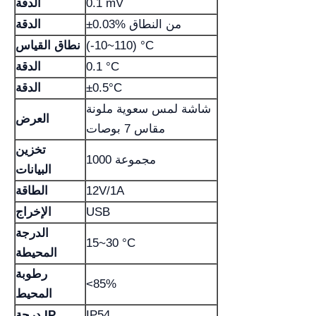
0.1 mV
الدقة
±0.03% من النطاق
الدقة
(-10~110) °C
نطاق القياس
0.1 °C
الدقة
±0.5°C
الدقة
شاشة لمس سعوية ملونة
العرض
مقاس 7 بوصات
تخزين
1000 مجموعة
البيانات
12V/1A
الطاقة
USB
الإخراج
الدرجة
15~30 °C
المحيطة
رطوبة
<85%
المحيط
IP54
درجة IP