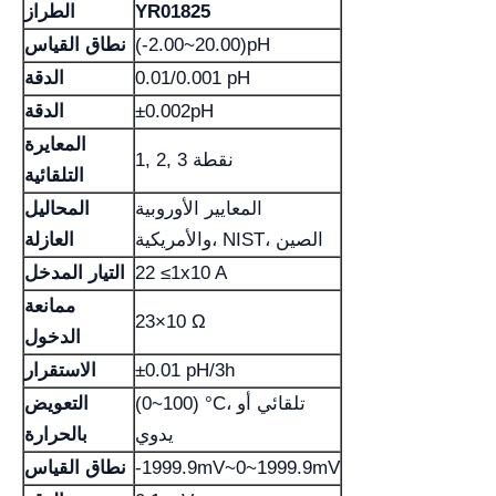
YR01825
الطراز
(-2.00~20.00)pH
نطاق القياس
0.01/0.001 pH
الدقة
±0.002pH
الدقة
المعايرة
1, 2, 3 نقطة
التلقائية
المعايير الأوروبية
المحاليل
والأمريكية، NIST، الصين
العازلة
22 ≤1x10 A
التيار المدخل
ممانعة
23×10 Ω
الدخول
±0.01 pH/3h
الاستقرار
(0~100) °C، تلقائي أو
التعويض
يدوي
بالحرارة
-1999.9mV~0~1999.9mV
نطاق القياس