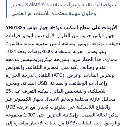
مختبر Kalstein بمواصفات تقنية وميزات متقدمة
وحلول مهنية معتمدة للاستخدام العلمي.
YR01825 جهاز قياس pH/الأيونات على سطح المكتب
هو
جهاز قياس حديث من الطراز الأول صمم لتوفير قراءات
دقيقة وموثوقة. ويتميز بشاشة لمس سعوية ملونة مقاس 7
بوصات بدقة 1024x600، وهو يضمن تجربة مستخدم
ممتازة. هذا الجهاز مزود بشريحة ميكروبروسيسور مدمجة
تقدم وظائف ذكية مثل المعايرة التلقائية، والتعويض
التلقائي لدرجة الحرارة (ATC)، وتخزين البيانات، وعرض
الساعة، ومخرج USB، وإعدادات الوظائف، والطباعة
اللاسلكية، والتشخيص الذاتي. يمكنه التعرف على 25
محاليل عازلة مختلفة ويدعم الاتصال بجهاز الكمبيوتر عبر
USB والطباع اللاسلكية عبر البلوتوث كخيار. مع عرضه
الذكي لحالة القطب، وإمكانية التخزين حتى 1,000 مجموعة
من بيانات الاختبار مباشرة إلى USB، والوصول إلى البيانات