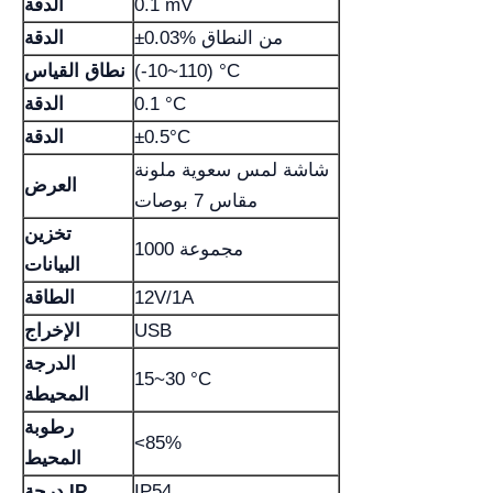
0.1 mV
الدقة
±0.03% من النطاق
الدقة
(-10~110) °C
نطاق القياس
0.1 °C
الدقة
±0.5°C
الدقة
شاشة لمس سعوية ملونة
العرض
مقاس 7 بوصات
تخزين
1000 مجموعة
البيانات
12V/1A
الطاقة
USB
الإخراج
الدرجة
15~30 °C
المحيطة
رطوبة
<85%
المحيط
IP54
درجة IP