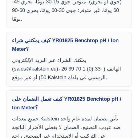
(جوي أو بحري). متوفر: جوي 15-30 يومًا، بحري 45-
60 يومًا. غير متوفر: جوي 30-60 يومًا، بحري 60-90
يومًا.
كيف يمكنني شراء YR01825 Benchtop pH / Ion
Meter؟
يمكنك الشراء عبر البريد الإلكتروني
)، الهاتف (+33 (0) 1 70 39 26
sales@kalstein.eu
(
50) أو عبر موقع Kalstein الرسمي في بلدك.
كيف تعمل الضمان على YR01825 Benchtop pH /
Ion Meter؟
جميع معدات Kalstein تأتي بضمان لمدة عام واحد
ضد عيوب التصنيع. الضمان لا يغطي الأضرار الناتجة
عن التركيب أو الاستخدام غير الصحيح. راجع