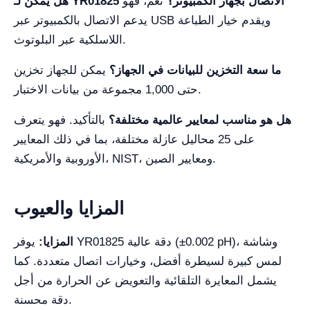
هل يمكن لـ YR01825 الاتصال بجهاز الكمبيوتر؟
نعم، فهو
يدعم الاتصال بالكمبيوتر عبر USB ويقدم خيار الطباعة
اللاسلكية عبر البلوتوث.
ما سعة التخزين للبيانات في الجهاز؟
يمكن للجهاز تخزين
حتى 1,000 مجموعة من بيانات الاختبار.
هل هو مناسب لمعايير عالمية مختلفة؟
بالتأكيد. فهو يتعرف
على 25 محاليل عازلة مختلفة، بما في ذلك المعايير
الأوروبية والأمريكية، NIST، ومعايير الصين.
المزايا والعيوب
المزايا:
يوفر YR01825 دقة عالية (±0.002 pH)، وشاشة
لمس كبيرة لسيطرة أفضل، وخيارات اتصال متعددة. كما
يشمل المعايرة التلقائية والتعويض عن الحرارة من أجل
دقة محسنة.