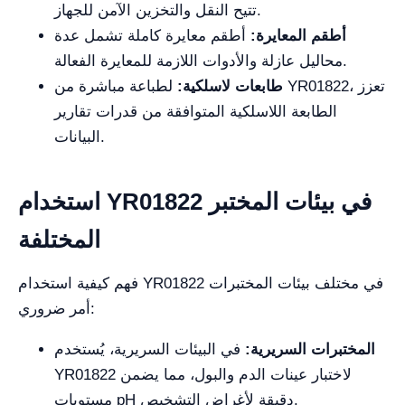
تتيح النقل والتخزين الآمن للجهاز.
أطقم المعايرة:
أطقم معايرة كاملة تشمل عدة
محاليل عازلة والأدوات اللازمة للمعايرة الفعالة.
طابعات لاسلكية:
لطباعة مباشرة من YR01822، تعزز
الطابعة اللاسلكية المتوافقة من قدرات تقارير
البيانات.
استخدام YR01822 في بيئات المختبر
المختلفة
فهم كيفية استخدام YR01822 في مختلف بيئات المختبرات
أمر ضروري:
المختبرات السريرية:
في البيئات السريرية، يُستخدم
YR01822 لاختبار عينات الدم والبول، مما يضمن
مستويات pH دقيقة لأغراض التشخيص.