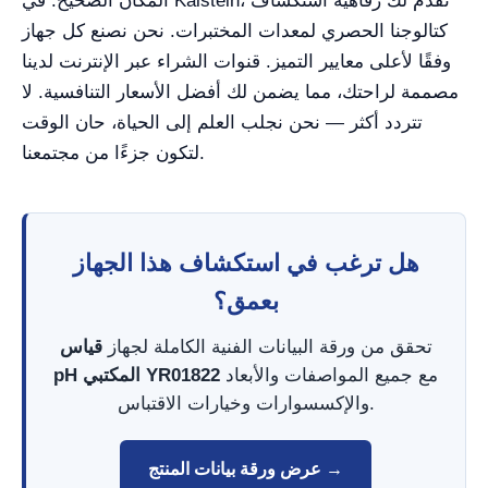
المكان الصحيح. في Kalstein، نقدم لك رفاهية استكشاف
كتالوجنا الحصري لمعدات المختبرات. نحن نصنع كل جهاز
وفقًا لأعلى معايير التميز. قنوات الشراء عبر الإنترنت لدينا
مصممة لراحتك، مما يضمن لك أفضل الأسعار التنافسية. لا
تتردد أكثر — نحن نجلب العلم إلى الحياة، حان الوقت
لتكون جزءًا من مجتمعنا.
هل ترغب في استكشاف هذا الجهاز
بعمق؟
تحقق من ورقة البيانات الفنية الكاملة لجهاز
قياس
مع جميع المواصفات والأبعاد
pH المكتبي YR01822
والإكسسوارات وخيارات الاقتباس.
عرض ورقة بيانات المنتج →