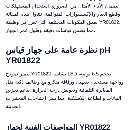
لضمان الأداء الأمثل، من الضروري استخدام المستهلكات
وقطع الغيار والإكسسوارات المتوافقة. تتناول هذه المقالة
بعمق المكونات المختلفة التي تعزز من وظيفة YR01822،
مما يضمن قياسات دقيقة وطول عمر الجهاز.
نظرة عامة على جهاز قياس pH
YR01822
يتميز نموذج YR01822 بشاشة LED بحجم 6.5 بوصة،
وواجهة مستخدم بديهية، ورقاقة ميكرو مع وظائف ذكية مثل
المعايرة التلقائية وتعويض درجة الحرارة. يدعم تخزين
البيانات والطباعة اللاسلكية، مما يلبي احتياجات المختبرات
الحديثة.
المواصفات الفنية لجهاز YR01822