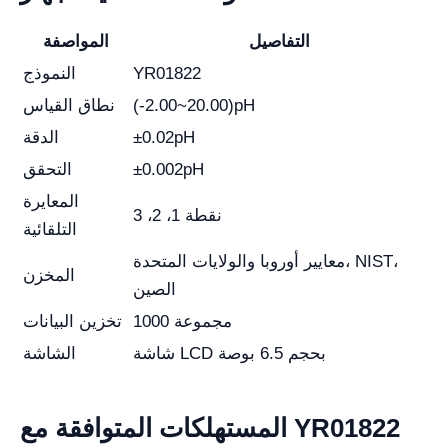
التفاصيل
المواصفة
YR01822
النموذج
(-2.00~20.00)pH
نطاق القياس
±0.02pH
الدقة
±0.002pH
التحقق
المعايرة
نقطة 1، 2، 3
التلقائية
معايير أوروبا والولايات المتحدة، NIST،
المخزن
الصين
1000 مجموعة
تخزين البيانات
شاشة LCD بحجم 6.5 بوصة
الشاشة
المستهلكات المتوافقة مع YR01822