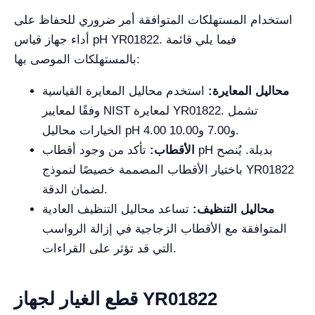
استخدام المستهلكات المتوافقة أمر ضروري للحفاظ على
أداء جهاز قياس pH YR01822. فيما يلي قائمة
بالمستهلكات الموصى بها:
محاليل المعايرة:
استخدم محاليل المعايرة القياسية
وفقًا لمعايير NIST لمعايرة YR01822. تشمل
الخيارات محاليل pH 4.00 و7.00 و10.00.
الأقطاب:
تأكد من وجود أقطاب pH بديلة. يُنصح
باختيار الأقطاب المصممة خصيصًا لنموذج YR01822
لضمان الدقة.
محاليل التنظيف:
تساعد محاليل التنظيف العادية
المتوافقة مع الأقطاب الزجاجية في إزالة الرواسب
التي قد تؤثر على القراءات.
قطع الغيار لجهاز YR01822