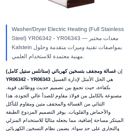
Washer/Dryer Electric Heating (Full Stainless
Steel) YR06342 - YR06343 — معدات مختبر
Kalstein بمواصفات تقنية وميزات متقدمة وحلول
مهنية معتمدة للاستخدام العلمي.
إن
غسالة ومجفف بتسخين كهربائي (ستانلس ستيل كامل)
هي الحل الأمثل لإدارة الغسيل
YR06342 - YR06343
بكفاءة، حيث تجمع بين تصميم حديث ووظائف قوية.
مصنوعة بالكامل من فولاذ مقاوم للصدأ عالي الجودة، هذا
الثنائي من الغسالة والمجفف متين ومقاوم للتآكل
والأحماض والقلويات. يوفر التصميم المزدوج الطبقة
المبتكر مساحة إضافية، مما يجعله مثاليًا للاستخدام المنزلي
والتجاري على حد سواء. يضمن نظام التسخين الكهربائي