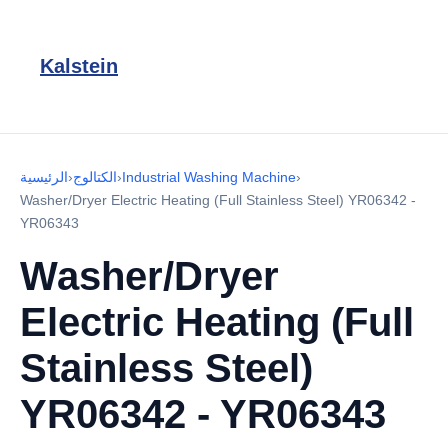
Kalstein
›
Industrial Washing Machine
›
الكتالوج
›
الرئيسية
Washer/Dryer Electric Heating (Full Stainless Steel) YR06342 -
YR06343
Washer/Dryer
Electric Heating (Full
Stainless Steel)
YR06342 - YR06343