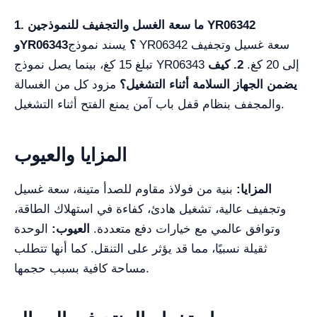
1. ما سعة الغسل والتجفيف للنموذجين YR06342
وYR06343؟
يسند نموذج YR06342 سعة غسيل وتجفيف
تبلغ 15 كغ، بينما يصل نموذج YR06343 إلى 20 كغ.
2. كيف
يضمن الجهاز السلامة أثناء التشغيل؟
مزود كل من الغسالة
والمجفف بنظام قفل باب آمن يمنع الفتح أثناء التشغيل.
المزايا والعيوب
المزايا:
بنية من فولاذ مقاوم للصدأ متينة، سعة غسيل
وتجفيف عالية، تشغيل هادئ، كفاءة في استهلاك الطاقة،
وتوافق عالمي مع خيارات دفع متعددة.
العيوب:
الوحدة
ثقيلة نسبيًا، مما قد يؤثر على التنقل. كما أنها تتطلب
مساحة كافية بسبب حجمها.