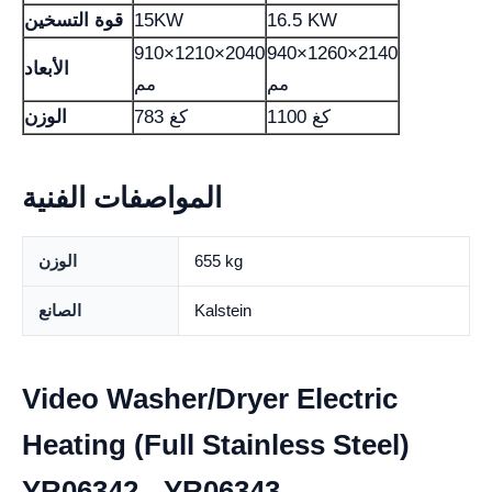
16.5 KW
15KW
قوة التسخين
910×1210×2040
940×1260×2140
الأبعاد
مم
مم
1100 كغ
783 كغ
الوزن
المواصفات الفنية
655 kg
الوزن
Kalstein
الصانع
Video Washer/Dryer Electric
Heating (Full Stainless Steel)
YR06342 - YR06343