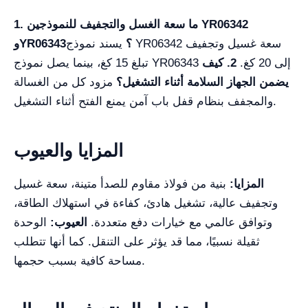
1. ما سعة الغسل والتجفيف للنموذجين YR06342
وYR06343؟
يسند نموذج YR06342 سعة غسيل وتجفيف
تبلغ 15 كغ، بينما يصل نموذج YR06343 إلى 20 كغ.
2. كيف
يضمن الجهاز السلامة أثناء التشغيل؟
مزود كل من الغسالة
والمجفف بنظام قفل باب آمن يمنع الفتح أثناء التشغيل.
المزايا والعيوب
المزايا:
بنية من فولاذ مقاوم للصدأ متينة، سعة غسيل
وتجفيف عالية، تشغيل هادئ، كفاءة في استهلاك الطاقة،
وتوافق عالمي مع خيارات دفع متعددة.
العيوب:
الوحدة
ثقيلة نسبيًا، مما قد يؤثر على التنقل. كما أنها تتطلب
مساحة كافية بسبب حجمها.