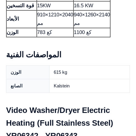
16.5 KW
15KW
قوة التسخين
910×1210×2040
940×1260×2140
الأبعاد
مم
مم
1100 كغ
783 كغ
الوزن
المواصفات الفنية
615 kg
الوزن
Kalstein
الصانع
Video Washer/Dryer Electric
Heating (Full Stainless Steel)
YR06342 - YR06343