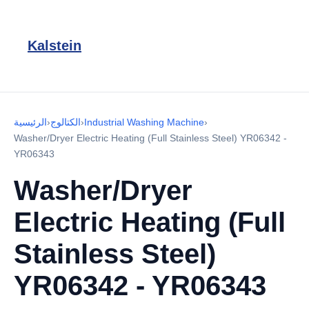
Kalstein
›
Industrial Washing Machine
›
الكتالوج
›
الرئيسية
Washer/Dryer Electric Heating (Full Stainless Steel) YR06342 -
YR06343
Washer/Dryer
Electric Heating (Full
Stainless Steel)
YR06342 - YR06343