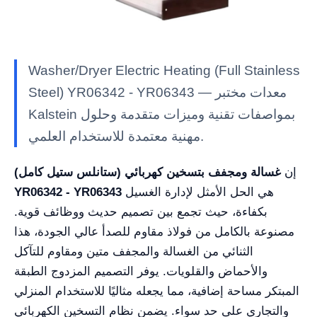
Washer/Dryer Electric Heating (Full Stainless
Steel) YR06342 - YR06343 — معدات مختبر
Kalstein بمواصفات تقنية وميزات متقدمة وحلول
مهنية معتمدة للاستخدام العلمي.
إن
غسالة ومجفف بتسخين كهربائي (ستانلس ستيل كامل)
هي الحل الأمثل لإدارة الغسيل
YR06342 - YR06343
بكفاءة، حيث تجمع بين تصميم حديث ووظائف قوية.
مصنوعة بالكامل من فولاذ مقاوم للصدأ عالي الجودة، هذا
الثنائي من الغسالة والمجفف متين ومقاوم للتآكل
والأحماض والقلويات. يوفر التصميم المزدوج الطبقة
المبتكر مساحة إضافية، مما يجعله مثاليًا للاستخدام المنزلي
والتجاري على حد سواء. يضمن نظام التسخين الكهربائي