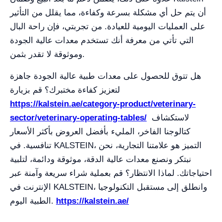
أن يتم حل أي مشكلة بسرعة وكفاءة، مما يقلل من التأثير
على العمليات اليومية للعيادة. من تجربتي، فإن راحة البال
التي تأتي من معرفة أنك تستخدم معدات عالية الجودة
وموثوقة لا تقدر بثمن.
هل تتوق للحصول على معدات طبية عالية الجودة جاهزة
لتعزيز كفاءة مختبرك؟ قم بزيارة
https://kalstein.ae/category-product/veterinary-
لاستكشاف
sector/veterinary-operating-tables/
كتالوجنا الفاخر، المليء بأفضل العروض بأكثر الأسعار
تنافسية. في KALSTEIN، التميز هو علامتنا التجارية، نحن
نبتكر ونصنع معدات عالية الدقة، موثوقة ودائمة، لتلبية
احتياجاتك. لماذا الانتظار؟ قم بعملية شراء سريعة وآمنة عبر
الإنترنت في KALSTEIN، وانطلق إلى مستقبل التكنولوجيا
https://kalstein.ae/
الطبية اليوم.