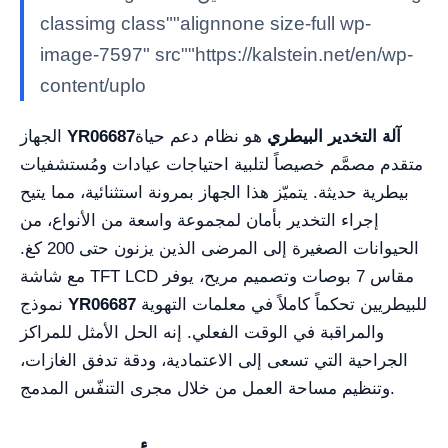
classimg class""alignnone size-full wp-
image-7597" src""https://kalstein.net/en/wp-
content/uplo
آلة التخدير البيطري
هو نظام دعم حياة
YR06687
الجهاز
متقدم مصمَّم خصيصاً لتلبية احتياجات عيادات ومُستشفيات
بيطرية حديثة. يتميّز هذا الجهاز بمرونة استثنائية، مما يتيح
إجراء التخدير بأمان لمجموعة واسعة من الأنواع، من
الحيوانات الصغيرة إلى المرضى الذين يزنون حتى 200 كغ.
مع شاشة TFT LCD مقاس 7 بوصات وتصميم مريح، يوفر
للبيطريين تحكماً كاملاً في معلمات التهوية
YR06687
نموذج
والمراقبة في الوقت الفعلي. إنه الحل الأمثل للمراكز
الجراحية التي تسعى إلى الاعتمادية، ودقة تدفق الغازات،
وتنظيم مساحة العمل من خلال مجرى التنفّس المدمج.