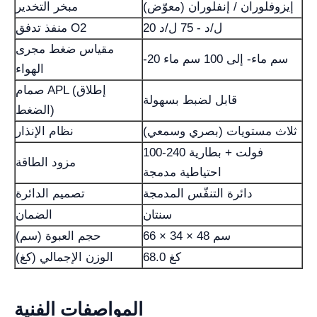
إيزوفلوران / إنفلوران (معوّض)
مبخر التخدير
20 ل/د - 75 ل/د
منفذ تدفق O2
مقياس ضغط مجرى
-20 سم ماء- إلى 100 سم ماء
الهواء
صمام APL (إطلاق
قابل لضبط بسهولة
الضغط)
ثلاث مستويات (بصري وسمعي)
نظام الإنذار
100-240 فولت + بطارية
مزود الطاقة
احتياطية مدمجة
دائرة التنفّس المدمجة
تصميم الدائرة
سنتان
الضمان
66 × 34 × 48 سم
حجم العبوة (سم)
68.0 كغ
الوزن الإجمالي (كغ)
المواصفات الفنية