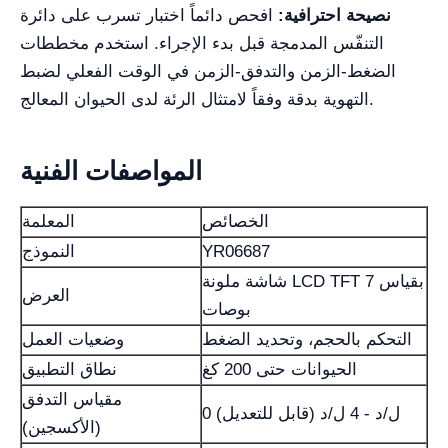
نصيحة احترافية:
افحص دائماً اختبار تسرب على دائرة
التنفّس المدمجة قبل بدء الإجراء. استخدم مخططات
الضغط-الزمن والتدفق-الزمن في الوقت الفعلي لضبط
التهوية بدقة وفقاً لامتثال الرئة لدى الحيوان المعالج.
المواصفات الفنية
الخصائص
المعلمة
YR06687
النموذج
شاشة ملونة LCD TFT بقياس 7
العرض
بوصات
التحكم بالحجم، وتحديد الضغط
وضعيات العمل
الحيوانات حتى 200 كغ
نطاق التطبيق
مقياس التدفق
0 ل/د - 4 ل/د (قابل للتعديل)
(الأكسجين)