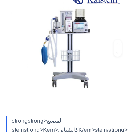
strongstrong>المصنع :
steinstrong>Kem>كالشتاينK/em>stein/strong>