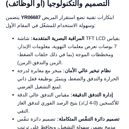
التصميم والتكنولوجيا (أو الوظائف)
ابتكارات تقنية تضع استقرار المريض
YR06687
يتضمن
وسهولة الاستخدام للمشغّل في المقام الأول:
المراقبة البصرية المتقدمة:
شاشة TFT LCD بقياس
7 بوصات تعرض معلمات التهوية، معلومات الإنذار،
ومخططات الموجة (بما في ذلك حلقات الضغط-
الزمن والتدفق-الزمن).
نظام تبخير عالي الأمان:
مبخر مع معايرة لدرجة
الحرارة والتدفق والضغط، ويتميّز بوظيفة قفل ذاتي
لمنع التشغيل العرضي.
إدارة التدفق الدقيقة:
مقياس التدفق عالي الدقة
للأكسجين (0-4 ل/د) يتيح الرصد الفوري لتدفق الغاز
النقي.
تصميم دائرة التنفّس المتكاملة:
تصميم دائرة تنفّس
مدمج يضمن سهولة التشغيل، ويحافظ على ترتيب