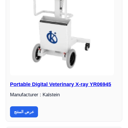
Portable Digital Veterinary X-ray YR06945
Manufacturer : Kalstein
عرض المنتج