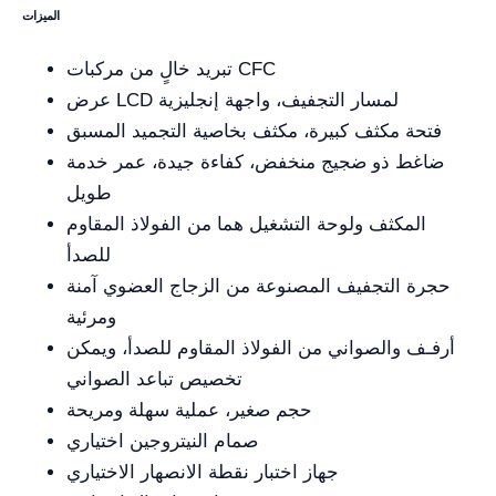
الميزات
تبريد خالٍ من مركبات CFC
عرض LCD لمسار التجفيف، واجهة إنجليزية
فتحة مكثف كبيرة، مكثف بخاصية التجميد المسبق
ضاغط ذو ضجيج منخفض، كفاءة جيدة، عمر خدمة
طويل
المكثف ولوحة التشغيل هما من الفولاذ المقاوم
للصدأ
حجرة التجفيف المصنوعة من الزجاج العضوي آمنة
ومرئية
أرفـف والصواني من الفولاذ المقاوم للصدأ، ويمكن
تخصيص تباعد الصواني
حجم صغير، عملية سهلة ومريحة
صمام النيتروجين اختياري
جهاز اختبار نقطة الانصهار الاختياري