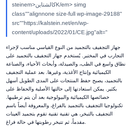
steinem>كالشتاينK/em> simg
class""alignnone size-full wp-image-29188"
src""https://kalstein.net/en/wp-
content/uploads/2022/01/CE.jpg"alt="
جهاز التجفيف بالتجميد من النوع القياسي مناسب لإجراء
التجارب في المختبر. يُستخدم جهاز التجفيف بالتجميد على
نطاق واسع في الطب، والصيدلة، وأبحاث الأحياء، والصناعة
الكيميائية وإنتاج الأغذية، وغيرها. بعد عملية التجفيف
بالتجميد، يصبح حفظ المنتجات على المدى الطويل أسهل
بكثير. يمكن استعادتها إلى حالتها الأصلية والحفاظ على
خصائصها الكيميائية والبيولوجية بعد أن يتم ترطيبها.
تكنولوجيا التجفيف بالتجميد بالفراغ، والمعروفة أيضاً باسم
التجفيف بالتبخر، هي تقنية تقنية تقوم بتجميد العينات
مقدماً، ثم تتبخر رطوبتها في حالة فراغ.