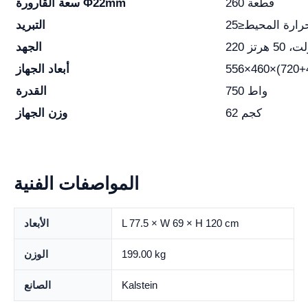
260 قطعة
سعة القارورة Φ22mm
التبريد
لت، 50 هرتز
الجهد
أبعاد الجهاز
750 واط
القدرة
62 كجم
وزن الجهاز
المواصفات الفنية
L 77.5 × W 69 × H 120 cm
الأبعاد
199.00 kg
الوزن
Kalstein
الصانع