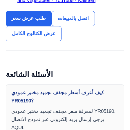
and Vegetables · YouTube · Kalstein
طلب عرض سعر
اتصل بالمبيعات
عرض الكتالوج الكامل
الأسئلة الشائعة
كيف أعرف أسعار مجفف تجميد مختبر عمودي
YR05190؟
لمعرفة سعر مجفف تجميد مختبر عمودي YR05190،
يرجى إرسال بريد إلكتروني عبر نموذج الاتصال
AQUI.