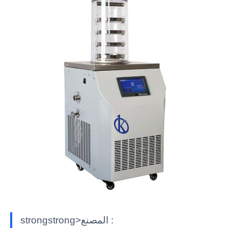
strongstrong>المصنع :