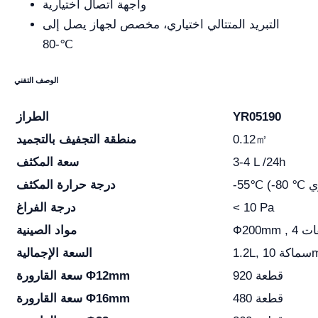
واجهة اتصال اختيارية
التبريد المتتالي اختياري، مخصص لجهاز يصل إلى
-80℃
الوصف التقني
YR05190
الطراز
0.12㎡
منطقة التجفيف بالتجميد
3-4 L /24h
سعة المكثف
درجة حرارة المكثف
< 10 Pa
درجة الفراغ
Ф طبقات
مواد الصينية
 10mm
السعة الإجمالية
920 قطعة
سعة القارورة Φ12mm
480 قطعة
سعة القارورة Φ16mm