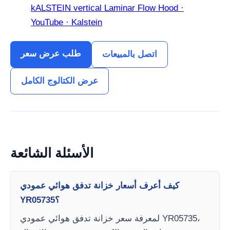
kALSTEIN vertical Laminar Flow Hood ·
YouTube · Kalstein
طلب عرض سعر
اتصل بالمبيعات
عرض الكتالوج الكامل
الأسئلة الشائعة
كيف أعرف أسعار خزانة تدفق هوائي عمودي
YR05735؟
لمعرفة سعر خزانة تدفق هوائي عمودي YR05735،