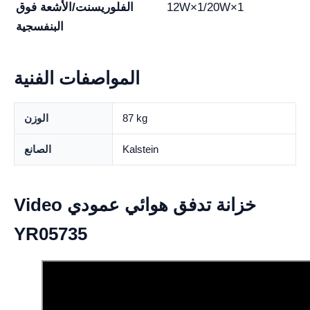
12W×1/20W×1
الفلوريسنت/الأشعة فوق
البنفسجية
المواصفات الفنية
87 kg
الوزن
Kalstein
الصانع
Video خزانة تدفق هوائي عمودي
YR05735