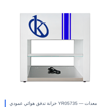
خزانة تدفق هوائي عمودي YR05735 — معدات