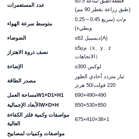
≤0.5 قطعة/طبق·ساعة
عدد المستعمرات
(طبق زراعة بقطر 90 مم)
0.25～0.45 م/ث (سريع
متوسط سرعة الهواء
وبطيء)
≤62 ديسيبل(A)
الضوضاء
≤5μم（x、y、z
نصف ذروة الاهتزاز
الاتجاهات）
≥300 لوكس
الإضاءة
تيار متردد أحادي الطور
مصدر الطاقة
220 فولت/50 هرتز
690×490×490
W1×D1×H1
مساحة العمل
850×530×850
W×D×H
الأبعاد الإجمالية
مواصفات وكمية فلتر الكفاءة
675×410×38×1
العالية
مواصفات وكميات لمصابيح