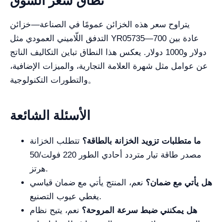
نطاق سعر السوق
يتراوح سعر هذه الخزائن عمومًا في الصناعة—خزائن
التدفق اللّاميني العمودي مثل YR05735—عادة بين 700
دولار و1000 دولار. يعكس هذا النطاق تباين التكاليف الناتج
عن عوامل مثل شهرة العلامة التجارية، والميزات الإضافية،
والتطورات التكنولوجية。
الأسئلة الشائعة
ما متطلبات تزويد الخزانة بالطاقة؟
تتطلب الخزانة
مصدر طاقة تيار متردد أحادي الطور 220 فولت/50
هرتز.
هل يأتي مع ضمان؟
نعم، المنتج يأتي مع ضمان قياسي
يغطي عيوب التصنيع.
هل يمكنني ضبط سرعة المروحة؟
نعم، يتيح نظام