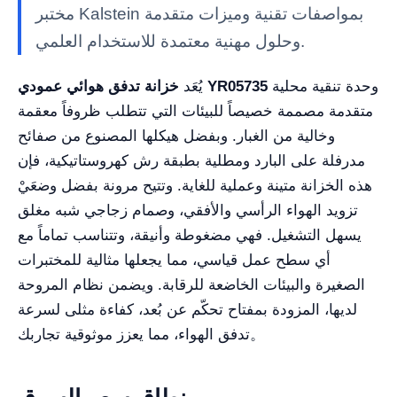
مختبر Kalstein بمواصفات تقنية وميزات متقدمة
وحلول مهنية معتمدة للاستخدام العلمي.
وحدة تنقية محلية
خزانة تدفق هوائي عمودي YR05735
يُعَد
متقدمة مصممة خصيصاً للبيئات التي تتطلب ظروفاً معقمة
وخالية من الغبار. وبفضل هيكلها المصنوع من صفائح
مدرفلة على البارد ومطلية بطبقة رش كهروستاتيكية، فإن
هذه الخزانة متينة وعملية للغاية. وتتيح مرونة بفضل وضعَيْ
تزويد الهواء الرأسي والأفقي، وصمام زجاجي شبه مغلق
يسهل التشغيل. فهي مضغوطة وأنيقة، وتتناسب تماماً مع
أي سطح عمل قياسي، مما يجعلها مثالية للمختبرات
الصغيرة والبيئات الخاضعة للرقابة. ويضمن نظام المروحة
لديها، المزودة بمفتاح تحكّم عن بُعد، كفاءة مثلى لسرعة
تدفق الهواء، مما يعزز موثوقية تجاربك。