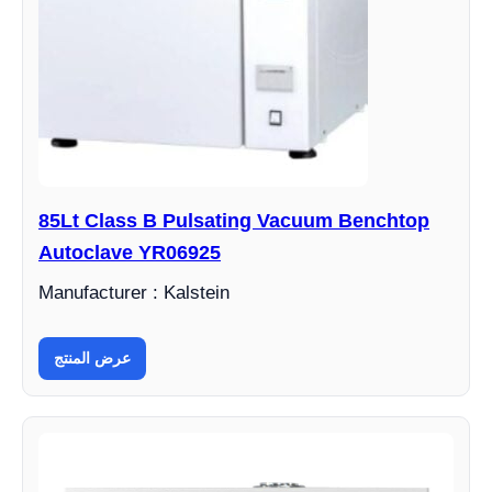
85Lt Class B Pulsating Vacuum Benchtop
Autoclave YR06925
Manufacturer : Kalstein
عرض المنتج