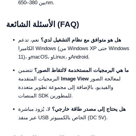
بين 380–650nm.
الأسئلة الشائعة (FAQ)
هل هو متوافق مع نظام التشغيل لدي؟
نعم، تدعم
الكاميرا Windows (من Windows XP حتى Windows
11)، وmacOS، وLinux، وAndroid.
ما هي البرمجيات المستخدمة لالتقاط الصور؟
تتضمن
لمعالجة الصور
Image View
البرمجيات المتقدمة
والفيديو، بالإضافة إلى مجموعة تطوير متعددة
المنصات SDK للمطورين.
هل يحتاج إلى مصدر طاقة خارجي؟
لا، يُزود مباشرة
عبر منفذ USB الخاص بالكمبيوتر (DC 5V).