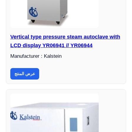
Vertical type pressure steam autoclave with
LCD display YR06941 // YR06944
Manufacturer : Kalstein
عرض المنتج