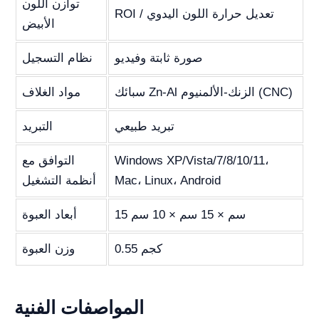
توازن اللون
ROI / تعديل حرارة اللون اليدوي
الأبيض
صورة ثابتة وفيديو
نظام التسجيل
سبائك Zn-Al الزنك-الألمنيوم (CNC)
مواد الغلاف
تبريد طبيعي
التبريد
Windows XP/Vista/7/8/10/11،
التوافق مع
Mac، Linux، Android
أنظمة التشغيل
15 سم × 15 سم × 10 سم
أبعاد العبوة
0.55 كجم
وزن العبوة
المواصفات الفنية