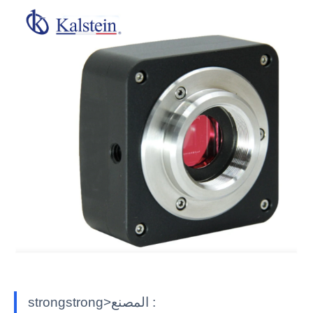
strongstrong>المصنع :