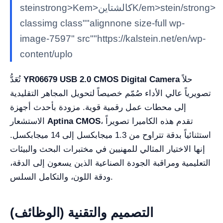
steinstrong>Kem>كالشتاينK/em>stein/strong>
classimg class""alignnone size-full wp-
image-7597" src""https://kalstein.net/en/wp-
content/uplo
حلاً
YR06679 USB 2.0 CMOS Digital Camera
تُعَدُّ
تصويرياً عالي الأداء صُمّم خصيصاً لتحويل المجاهر التقليدية
إلى محطات عمل رقمية قوية. مزودة بأحدث أجهزة
، تقدم هذه الكاميرا تصويراً
Aptina CMOS
الاستشعار
استثنائياً بدقة تتراوح من 1.3 ميجابكسل إلى 14 ميجابكسل.
إنها الاختيار المثالي للمهنيين في مختبرات البحث والبيئات
التعليمية ومراقبة الجودة الصناعية الذين يسعون إلى الدقة،
ودقة اللون، والتكامل السلس.
التصميم والتقنية (الوظائف)