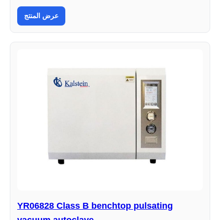
عرض المنتج
YR06828 Class B benchtop pulsating
vacuum autoclave