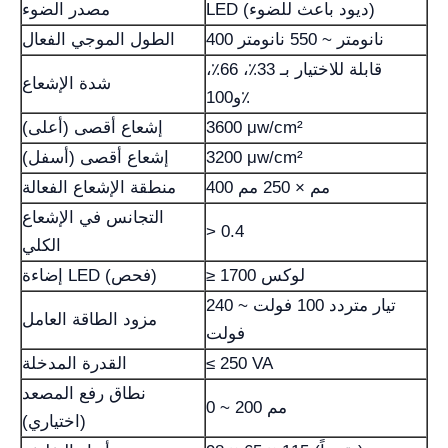
LED (ديود باعث للضوء)
مصدر الضوء
400 نانومتر ~ 550 نانومتر
الطول الموجي الفعال
قابلة للاختيار بـ 33٪، 66٪،
شدة الإشعاع
و100٪
3600 μw/cm²
إشعاع أقصى (أعلى)
3200 μw/cm²
إشعاع أقصى (أسفل)
400 مم × 250 مم
منطقة الإشعاع الفعالة
التجانس في الإشعاع
> 0.4
الكلي
≥ 1700 لوكس
إضاءة LED (فحص)
تيار متردد 100 فولت ~ 240
مزود الطاقة العامل
فولت
≤ 250 VA
القدرة المدخلة
نطاق رفع المصعد
0 ~ 200 مم
(اختياري)