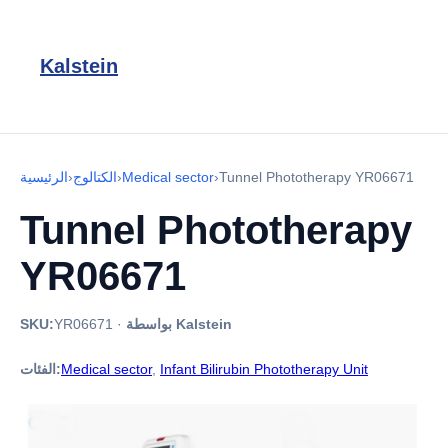
Kalstein
Tunnel Phototherapy YR06671
›
Medical sector
›
الكتالوج
›
الرئيسية
Tunnel Phototherapy
YR06671
بواسطة Kalstein
·
YR06671
SKU:
Infant Bilirubin Phototherapy Unit
,
Medical sector
الفئات: