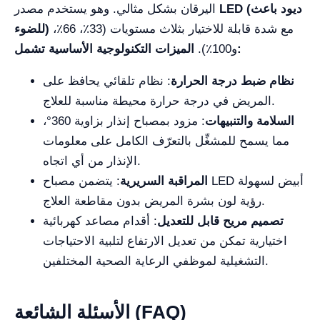
LED (ديود باعث
اليرقان بشكل مثالي. وهو يستخدم مصدر
مع شدة قابلة للاختيار بثلاث مستويات (33٪، 66٪،
للضوء)
الميزات التكنولوجية الأساسية تشمل:
و100٪).
نظام ضبط درجة الحرارة
: نظام تلقائي يحافظ على
المريض في درجة حرارة محيطة مناسبة للعلاج.
السلامة والتنبيهات
: مزود بمصباح إنذار بزاوية 360°،
مما يسمح للمشغِّل بالتعرّف الكامل على معلومات
الإنذار من أي اتجاه.
المراقبة السريرية
: يتضمن مصباح LED أبيض لسهولة
رؤية لون بشرة المريض بدون مقاطعة العلاج.
تصميم مريح قابل للتعديل
: أقدام مصاعد كهربائية
اختيارية تمكن من تعديل الارتفاع لتلبية الاحتياجات
التشغيلية لموظفي الرعاية الصحية المختلفين.
الأسئلة الشائعة (FAQ)