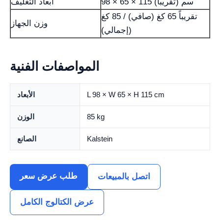
98 × 65 × 115 سم (تقريباً)
أبعاد التغليف
تقريباً 65 كغ (صافي) / 85 كغ
وزن الجهاز
(إجمالي)
المواصفات الفنية
L 98 × W 65 × H 115 cm
الأبعاد
85 kg
الوزن
Kalstein
الصانع
طلب عرض سعر
اتصل بالمبيعات
عرض الكتالوج الكامل