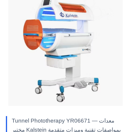
Tunnel Phototherapy YR06671 — معدات
مختبر Kalstein بمواصفات تقنية وميزات متقدمة