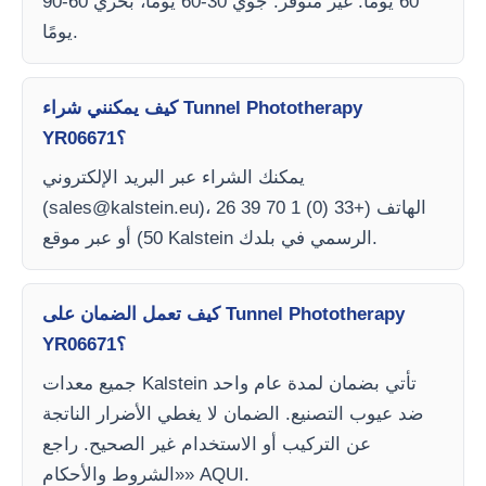
60 يومًا. غير متوفر: جوي 30-60 يومًا، بحري 60-90
يومًا.
كيف يمكنني شراء Tunnel Phototherapy
YR06671؟
يمكنك الشراء عبر البريد الإلكتروني
)، الهاتف (+33 (0) 1 70 39 26
sales@kalstein.eu
(
50) أو عبر موقع Kalstein الرسمي في بلدك.
كيف تعمل الضمان على Tunnel Phototherapy
YR06671؟
جميع معدات Kalstein تأتي بضمان لمدة عام واحد
ضد عيوب التصنيع. الضمان لا يغطي الأضرار الناتجة
عن التركيب أو الاستخدام غير الصحيح. راجع
«الشروط والأحكام» AQUI.