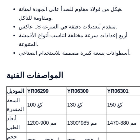
هيكل من فولاذ مقاوم للصدأ عالي الجودة لمتانة
ومقاومة للتآكل.
عاكس LS متقدم لتعديلات دقيقة في السرعة.
أربع إعدادات سرعة مختلفة لتناسب أنواع الأقمشة
المتنوعة.
أسطوانات بسعة كبيرة مصممة للاستخدام الصناعي.
المواصفات الفنية
YR06301
YR06300
YR06299
الموديل
السعة
150 كغ
130 كغ
100 كغ
المقدرة
أبعاد
1470-880 مم
1300*985 مم
1200-900 مم
الطبل
حجم