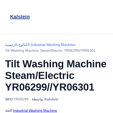
Kalstein
›
Industrial Washing Machine
›
الكتالوج
›
الرئيسية
Tilt Washing Machine Steam/Electric YR06299//YR06301
Tilt Washing Machine
Steam/Electric
YR06299//YR06301
بواسطة Kalstein
·
YR06299
SKU:
Industrial Washing Machine
الفئة: