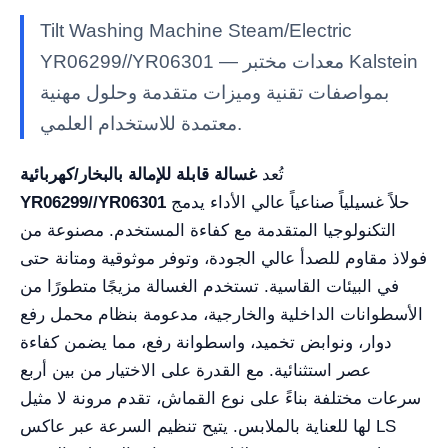
Tilt Washing Machine Steam/Electric
YR06299//YR06301 — معدات مختبر Kalstein
بمواصفات تقنية وميزات متقدمة وحلول مهنية
معتمدة للاستخدام العلمي.
تُعد
غسالة قابلة للإمالة بالبخار/كهربائية
حلاً غسيلياً صناعياً عالي الأداء يدمج
YR06299//YR06301
التكنولوجيا المتقدمة مع كفاءة المستخدم. مصنوعة من
فولاذ مقاوم للصدأ عالي الجودة، وتوفر موثوقية ومتانة حتى
في البيئات القاسية. تستخدم الغسالة مزيجًا متطورًا من
الأسطوانات الداخلية والخارجية، مدعومة بنظام محمل رفع
دوار، ونوابض تخميد، واسطوانة رفع، مما يضمن كفاءة
عصر استثنائية. مع القدرة على الاختيار من بين أربع
سرعات مختلفة بناءً على نوع القماش، تقدم مرونة لا مثيل
لها للعناية بالملابس. يتيح تنظيم السرعة عبر عاكس LS