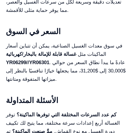
تعديلات دقيقة وسريعة لكل من سرعات الغسيل والعصر،
مما يوفر حماية مثلى للأقمشة.
السعر في السوق
في سوق معدات الغسيل الصناعية، يمكن أن تتباين أسعار
الماكينات مثل
غسالة قابلة للإمالة بالبخار/كهربائية
. عادةً ما يبدأ نطاق السعر من حوالي
YR06299//YR06301
$30,000 إلى $31,200، مما يجعلها خيارًا تنافسيًا بالنظر إلى
ميزاتها المتفوقة ومتانتها.
الأسئلة المتداولة
كم عدد السرعات المختلفة التي توفرها الماكينة؟
توفر
الغسالة أربع إعدادات سرعة مختلفة، مما يتيح لك تكييف
دورة الغسيل مع نوع القماش.
ممَّ صنعت الماكينة؟
تم