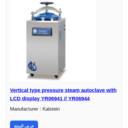
Vertical type pressure steam autoclave with
LCD display YR06941 // YR06944
Manufacturer : Kalstein
عرض المنتج