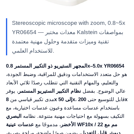
Stereoscopic microscope with zoom, 0.8~5x
YR06654 — معدات مختبر Kalstein بمواصفات
تقنية وميزات متقدمة وحلول مهنية معتمدة
للاستخدام العلمي.
المجهر الستيريو ذو التكبير المستمر 0.8x–5.0x YR06654
هو حل متعدد الاستخدامات ودقيق للمراقبة، وضبط الجودة،
والتعليم، والمهام التقنية التي تتطلب رصدًا ثلاثي الأبعاد
عالي الوضوح. بفضل
نظام التكبير الستيريو المستمر
، يوفر
200x
، قابل للتوسيع حتى
8x إلى 50x
مدى تكبير قياسي من
باستخدام عدسات مساعدة وعيون عدسات اختيارية، مع
التكيف بسهولة مع احتياجات مهنية متنوعة. نظامه
البصري
الأخضر
، مدموجًا مع
عدسات عينية WF10x / 22 مم مع
ديوبتر قابل للتعديل
، يضمن صورًا واضحة، وراحة بصرية،