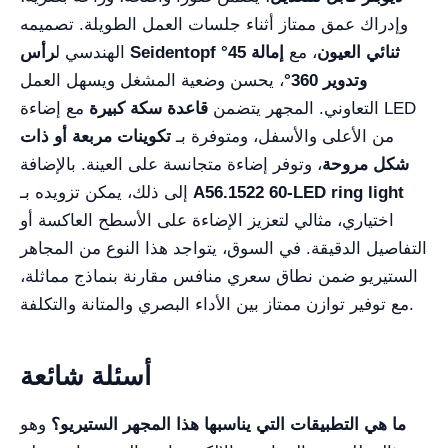
وإدراك عمق ممتاز أثناء جلسات العمل الطويلة. تصميمه
رأس Seidentopf ثنائي العيون
، مع
إمالة 45°
الهندسي ل
وتدوير 360°
، يحسن وضعية المشغل ويسهل العمل
التعاوني. المجهر يتضمن
قاعدة سكة كبيرة
مع إضاءة LED
من الأعلى والأسفل، ومتوفرة بـ
تكوينات مربعة أو ذات
شكل مروحة
، وتوفر إضاءة متجانسة على العينة. بالإضافة
A56.1522 60-LED ring light
إلى ذلك، يمكن تزويده بـ
اختياري، مثالي لتعزيز الإضاءة على الأسطح العاكسة أو
التفاصيل الدقيقة. في السوق، يتواجد هذا النوع من المجاهر
الستيريو ضمن نطاق سعري منافس مقارنة بنماذج مماثلة،
مع توفير توازن ممتاز بين الأداء البصري والمتانة والتكلفة.
أسئلة شائعة
ما هي التطبيقات التي يناسبها هذا المجهر الستيريو؟
وهو