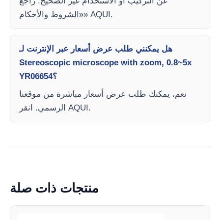
عن التركيب أو الاستخدام غير الصحيح. راجع
«الشروط والأحكام» AQUI.
هل يمكنني طلب عرض أسعار عبر الإنترنت لـ
Stereoscopic microscope with zoom, 0.8~5x
YR06654؟
نعم، يمكنك طلب عرض أسعار مباشرة من موقعنا
الرسمي. انقر AQUI.
منتجات ذات صلة