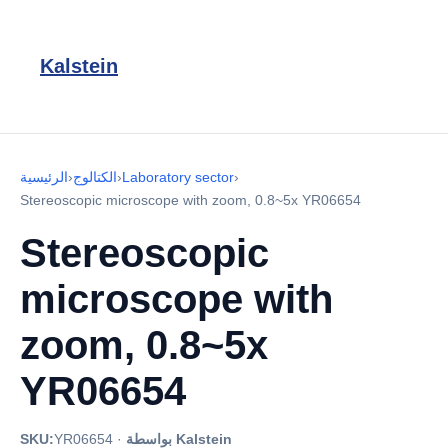
Kalstein
›
Laboratory sector
›
الكتالوج
›
الرئيسية
Stereoscopic microscope with zoom, 0.8~5x YR06654
Stereoscopic
microscope with
zoom, 0.8~5x
YR06654
بواسطة Kalstein
·
YR06654
SKU: