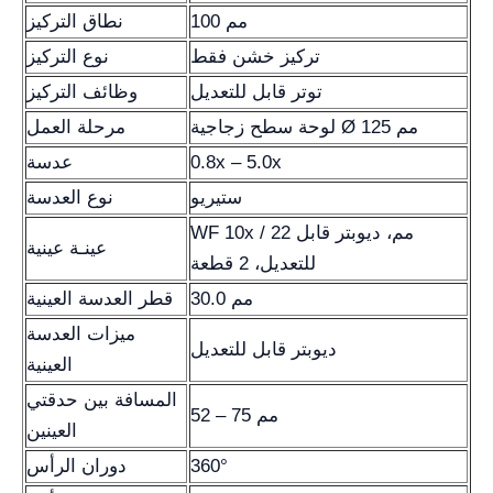
100 مم
نطاق التركيز
تركيز خشن فقط
نوع التركيز
توتر قابل للتعديل
وظائف التركيز
لوحة سطح زجاجية Ø 125 مم
مرحلة العمل
0.8x – 5.0x
عدسة
ستيريو
نوع العدسة
WF 10x / 22 مم، ديوبتر قابل
عينـة عينية
للتعديل، 2 قطعة
30.0 مم
قطر العدسة العينية
ميزات العدسة
ديوبتر قابل للتعديل
العينية
المسافة بين حدقتي
52 – 75 مم
العينين
360°
دوران الرأس