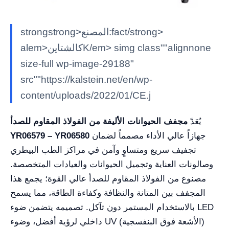
strongstrong>المصنع:fact/strong>
alem>كالشتاينK/em> simg class""alignnone
size-full wp-image-29188"
src""https://kalstein.net/en/wp-
content/uploads/2022/01/CE.j
يُعَدّ
مجفف الحيوانات الأليفة من الفولاذ المقاوم للصدأ
جهازاً عالي الأداء مصمماً لضمان
YR06579 – YR06580
تجفيف سريع ومتساوٍ وآمن في مراكز الطب البيطري
وصالونات العناية وتجميل الحيوانات والعيادات المتخصصة.
مصنوع من الفولاذ المقاوم للصدأ عالي القوة؛ يجمع هذا
المجفف بين المتانة والنظافة وكفاءة الطاقة، مما يسمح
بالاستخدام المستمر دون تآكل. تصميمه يتضمن ضوء LED
داخلي لرؤية أفضل، وضوء UV (الأشعة فوق البنفسجية)