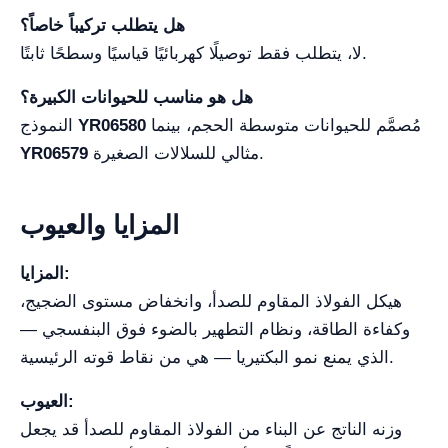
هل يتطلب تركيباً خاصاً؟
لا، يتطلب فقط توصيلًا كهربائيًا قياسيًا وسطحًا ثابتًا.
هل هو مناسب للحيوانات الكبيرة؟
مُصمَّم للحيوانات متوسطة الحجم، بينما
YR06580
النموذج
مثالي للسلالات الصغيرة.
YR06579
المزايا والعيوب
المزايا:
هيكل الفولاذ المقاوم للصدأ، وانخفاض مستوى الضجيج،
وكفاءة الطاقة، ونظام التطهير بالضوء فوق البنفسجي —
الذي يمنع نمو البكتيريا — هي من نقاط قوته الرئيسية.
العيوب:
وزنه الناتج عن البناء من الفولاذ المقاوم للصدأ قد يجعل