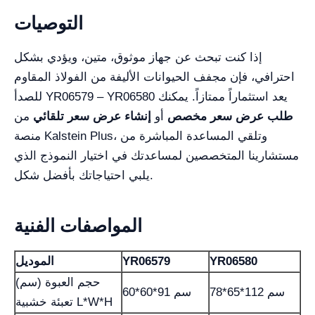
التوصيات
إذا كنت تبحث عن جهاز موثوق، متين، ويؤدي بشكل
احترافي، فإن مجفف الحيوانات الأليفة من الفولاذ المقاوم
للصدأ YR06579 – YR06580 يعد استثماراً ممتازاً. يمكنك
طلب عرض سعر مخصص
أو
إنشاء عرض سعر تلقائي
من
منصة Kalstein Plus، وتلقي المساعدة المباشرة من
مستشارينا المتخصصين لمساعدتك في اختيار النموذج الذي
يلبي احتياجاتك بأفضل شكل.
المواصفات الفنية
YR06580
YR06579
الموديل
حجم العبوة (سم)
78*65*112 سم
60*60*91 سم
تعبئة خشبية L*W*H