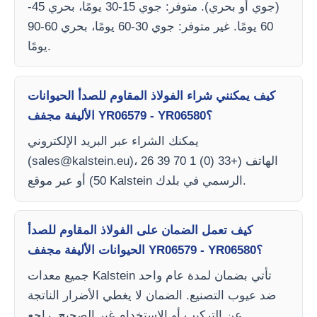
(جوي أو بحري). متوفر: جوي 15-30 يومًا، بحري 45-
60 يومًا. غير متوفر: جوي 30-60 يومًا، بحري 60-90
يومًا.
كيف يمكنني شراء الفولاذ المقاوم للصدأ الحيوانات
الأليفة مجفف YR06579 - YR06580؟
يمكنك الشراء عبر البريد الإلكتروني
)، الهاتف (+33 (0) 1 70 39 26
sales@kalstein.eu
(
50) أو عبر موقع Kalstein الرسمي في بلدك.
كيف تعمل الضمان على الفولاذ المقاوم للصدأ
الحيوانات الأليفة مجفف YR06579 - YR06580؟
جميع معدات Kalstein تأتي بضمان لمدة عام واحد
ضد عيوب التصنيع. الضمان لا يغطي الأضرار الناتجة
عن التركيب أو الاستخدام غير الصحيح. راجع