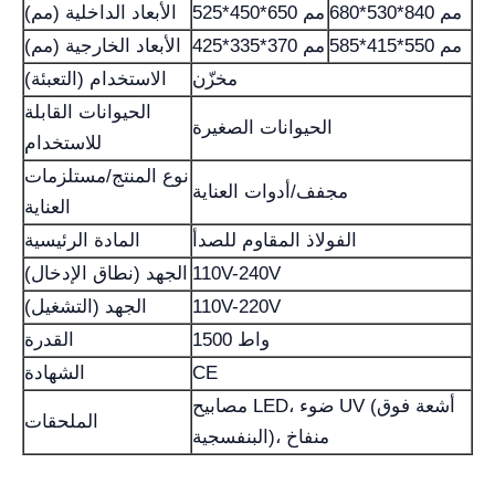
680*530*840 مم
525*450*650 مم
الأبعاد الداخلية (مم)
585*415*550 مم
425*335*370 مم
الأبعاد الخارجية (مم)
مخزّن
الاستخدام (التعبئة)
الحيوانات القابلة
الحيوانات الصغيرة
للاستخدام
نوع المنتج/مستلزمات
مجفف/أدوات العناية
العناية
الفولاذ المقاوم للصدأ
المادة الرئيسية
110V-240V
الجهد (نطاق الإدخال)
110V-220V
الجهد (التشغيل)
1500 واط
القدرة
CE
الشهادة
مصابيح LED، ضوء UV (أشعة فوق
الملحقات
البنفسجية)، منفاخ