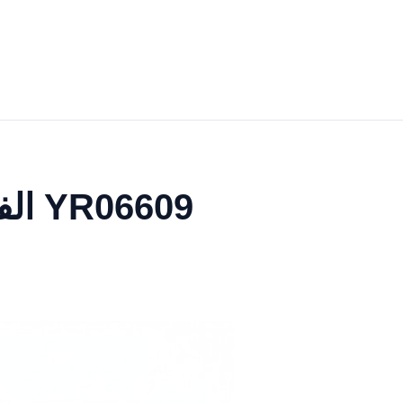
الفولاذ المقاوم للصدأ قفص الأكسجين المستشفى YR06609