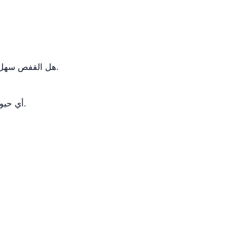
هل القفص سهل التنظيف؟ نعم، فهو يتميز بتصميم مستدير يسهل التنظيف وحافة مائلة على الحد الداخلي لصينية النفايات.
أي حيوانات يمكنه استيعابها؟ يمكنه استيعاب حيوانات أليفة صغيرة وكلاب كبيرة عن طريق إزالة الفاصل المركزي.