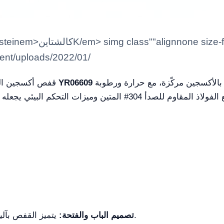
ntent/uploads/2022/01/
هو جهاز متقدم مصمم لتوفير بيئة علاج بالأكسجين مركّزة، مع حرارة ورطوبة
YR06609
قفص أكسجين المستشفى المصنوع من الفولاذ المقاوم للصدأ
يتميز القفص بآلية تشغيل وظيفية مع مؤشري إغلاق وفتح.
تصميم الباب والفتحة: