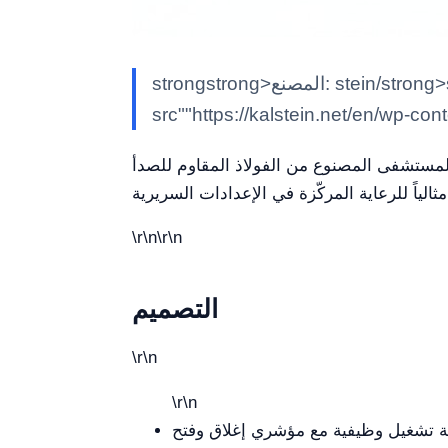
strongstrong>المصنع: stein/strong>steinem>كالشتاينK/em> simg class""alignnone size-full wp-image-29188"
src""https://kalstein.net/en/wp-co
\r\n\r\n
التصميم
\r\n
\r\n