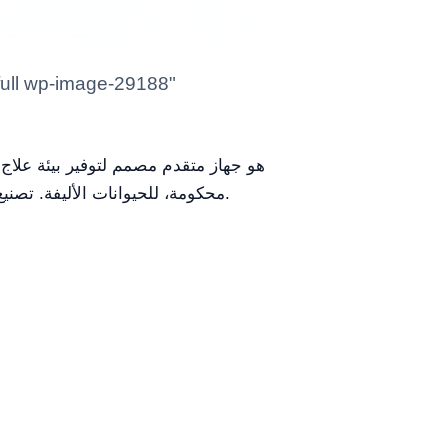
محكومة، للحيوانات الأليفة. تصنيع الفولاذ المقاوم للصدأ 304# المتين وميزات التحكم البيئي يجعله مثالياً للرعاية المركّزة في الإعدادات السريرية.