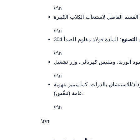
\r\n
\r\n
 التصنيع:
\r\n
\r\n
ذ/الاستنشاق بالذرات. كما يتميز بتهوية
عامة (تنفّس).
\r\n
\r\n