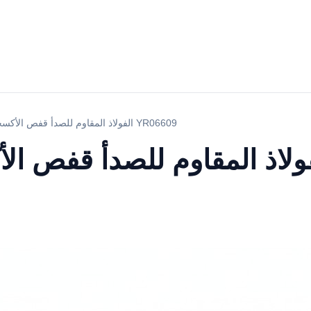
الفولاذ المقاوم للصدأ قفص الأكسجين المستشفى YR06609