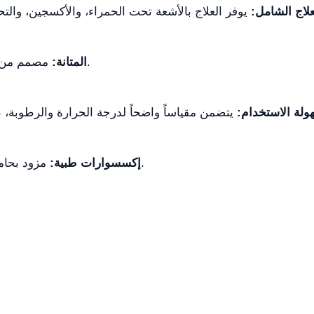
علاج الشامل:
مصمم من فولاذ مقاوم للصدأ 304# ومقاوم للعض.
المتانة:
لة الاستخدام:
مزود بحامل عمود الوريد وحجرة لخزان الأكسجين.
إكسسوارات طبية: