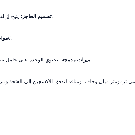
يتيح إزالة القسم الفاصل لاستيعاب الكلاب الكبيرة.
تصميم الحاجز:
المادة فولاذ مقاوم للصدأ 304#.
مواد
تحتوي الوحدة على حامل عمود الوريد، ومقبس كهربائي، وزر تشغيل.
ميزات مدمجة:
ي ترمومتر مبلل وجاف، ومنافذ لتدفق الأكسجين إلى الفتحة وللرذا