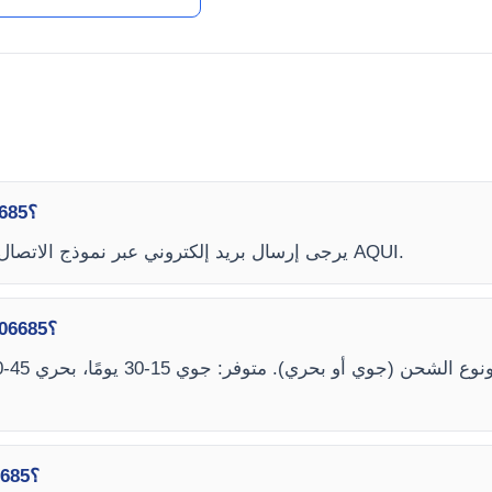
كيف أعرف أسعار المجهر البيولوجي YR06685؟
لمعرفة سعر المجهر البيولوجي YR06685، يرجى إرسال بريد إلكتروني عبر نموذج الاتصال AQUI.
ما هي مواعيد تسليم المجهر البيولوجي YR06685؟
كيف يمكنني شراء المجهر البيولوجي YR06685؟