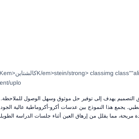
tent/uplo
الطبي. يجمع هذا النموذج بين عدسات أكرو-أكروماطية عالية الجو