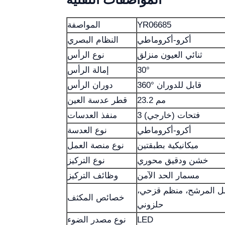
YR06685
المواصفة
أكرو-أكروماطي
النظام البصري
ثنائي العيون منزلق
نوع الرأس
30°
إمالة الرأس
360° قابل للدوران
دوران الرأس
23.2 مم
قطر عدسة العين
3 فتحات (خارجي)
منفذ العدسات
أكرو-أكروماطي
نوع العدسة
ميكانيكية بطبقتين
نوع منصة العمل
خشن ودقيق محوري
نوع التركيز
مسمار الحد الآمن
وظائف التركيز
ل المرشح، منظم قزحي،
خصائص المكثف
حلزوني
LED
نوع مصدر الضوء