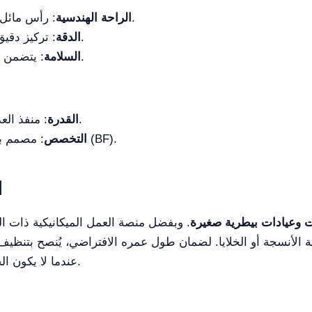
: رأس مائل بزاوية 30° من أجل وضعية عمل طبيعية.
الراحة الهندسية
: تركيز دقيق عالي بفضل النظام المحوري المشترك.
الدقة
: يتضمن مسمار حد آمن لحماية الشرائح والعينات.
السلامة
: منفذ العدسات محدودة بثلاث عدسات (3 فتحات).
القدرة
: مصمم بشكل أساسي لبصريات المجال المشرق (BF).
التخصص
ا
ات وعيادات بيطرية صغيرة
. وبفضل منصة العمل الميكانيكية ذات ال
اسة الأنسجة أو الخلايا. لضمان طول عمره الافتراضي، يُنصح بتن
استخدام وفصل محول USB عندما لا يكون الجهاز قيد التشغيل.