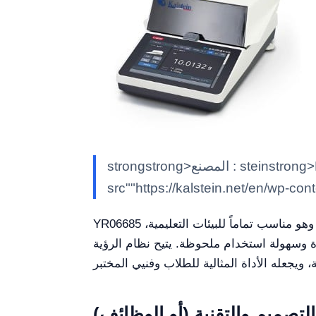
strongstrong>المصنع : steinstrong>Kem>كالشتاينK/em>stein/strong> classimg class""alignnone size-full wp-image-7597"
src""https://kalstein.net/en/wp-con
YR06685 هو مجهر بيولوجي ثنائي العيون دقيق التصميم يهدف إلى توفير حل موثوق وسهل الوصول للملاحظة. وهو مناسب تماماً للبيئات التعليمية،
دة وسهولة استخدام ملحوظة. يتيح نظام الرؤية
التصميم والتقنية (أو الوظائف)