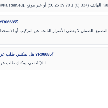
@kalstein.eu
كيف تعمل الضمان على المجهر البيولوجي YR06685؟
هل يمكنني طلب عرض أسعار عبر الإنترنت لـ المجهر البيولوجي YR06685؟
نعم، يمكنك طلب عرض أسعار مباشرة من موقعنا الرسمي. انقر AQUI.