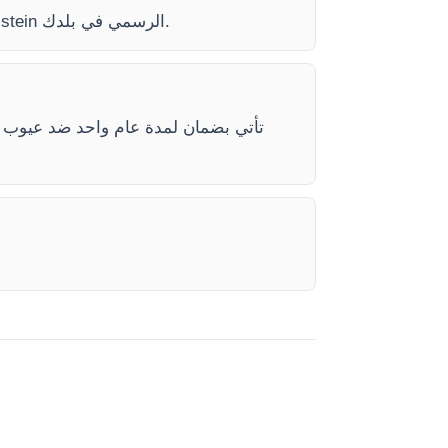
)، الهاتف (+33 (0) 1 70 39 26 50) أو عبر موقع Kalstein الرسمي في بلدك.