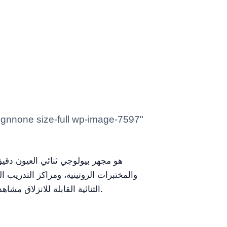
والمختبرات الروتينية، ومراكز التدريب 
الثنائية القابلة للانزلاق مشاهدة مريحة، مما يقلل من إرهاق العين أثناء جلسات الدراسة الطويلة، ويجعله الأداة المثالية للطلاب وفنيي المختبر.