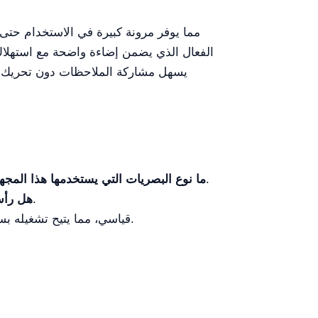
يسهل مشاركة الملاحظات دون تحريك ال
إنه يستخدم نظام بصري أكرو-أكروماطي يقلل من الانحراف اللوني للحصول على صور واضحة ودقيقة.
ما نوع البصريات التي يستخدمها هذا المجه
نعم، يمكن لرأس العيون الثنائي الدوران بزاوية 360 درجة لصالح راحة المستخدم.
هل رأس
يتصل المجهر عبر محول USB قياسي، مما يتيح تشغيله بسهولة من مقبس حائط أو حتى من كمبيوتر.