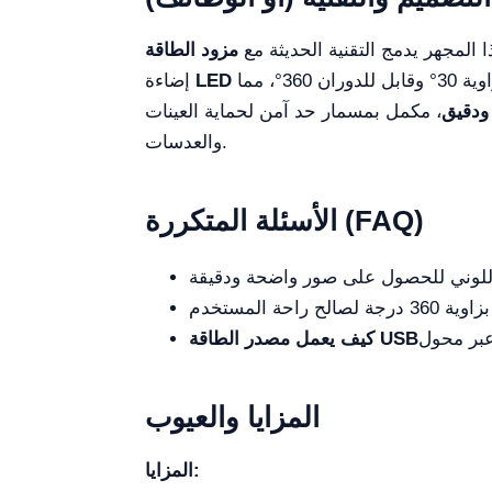
ا المجهر يدمج التقنية الحديثة مع
الفعال الذي يضمن إضاءة واضحة مع استهلاك طاقة منخفض. يشتمل التصميم على رأس ثنائي العيون مائل بزاوية 30° وقابل للدوران 360°، مما
LED
إضاءة
دقيق
، مكمل بمسمار حد آمن لحماية العينات
والعدسات.
الأسئلة المتكررة (FAQ)
المزايا والعيوب
المزايا: