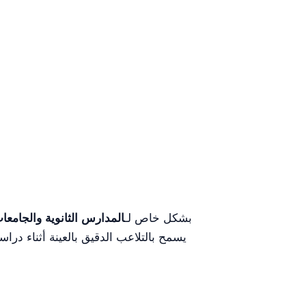
يُنصح باستخدام مجهر YR06685 بشكل خاص لـ
المدارس الثانوية والجامع
يسمح بالتلاعب الدقيق بالعينة أثناء در