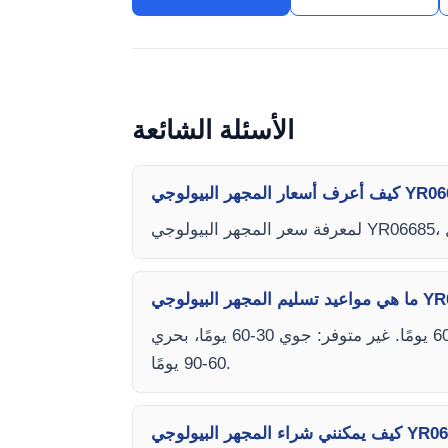
الأسئلة الشائعة
يعتمد وقت التسليم على توفر المخزون ونوع الشحن (جوي أو بحري). متوفر: جوي 15-30 يومًا، بحري 45-60 يومًا. غير متوفر: جوي 30-60 يومًا، بحري
60-90 يومًا.