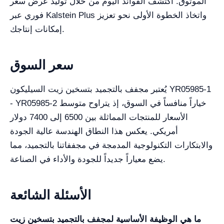
الموثوق. اكتشف الفوائد اليوم من خلال توليد عرض سعر
فوري عبر Kalstein Plus واتخاذ الخطوة الأولى نحو تعزيز
إمكانات إنتاجك.
سعر السوق
يُعتبر مجفف بالتجميد بتسخين زيت السيليكون YR05985-1
- YR05985-2 خياراً منافساً في السوق، إذ يتراوح متوسط
الأسعار للمنتجات المماثلة بين 6500 إلى 7400 دولار
أمريكي. يعكس هذا النطاق الهندسة عالية الجودة
والابتكارات التكنولوجية المدمجة في مجففاتنا بالتجميد، مما
يضع معياراً جديداً للجودة والأداء في الصناعة.
الأسئلة الشائعة
ما هي الوظيفة الأساسية لمجفف بالتجميد بتسخين زيت