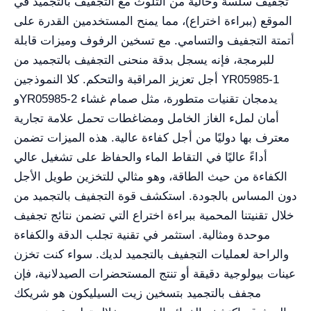
تجفيف سلسة وخالية من التلوث مع التجفيف بالتجميد في
الموقع (ببراءة اختراع)، مما يمنح المستخدمين القدرة على
أتمتة التجفيف والتسامي. مع تسخين الرفوف وميزات قابلة
للبرمجة، فإنه يسجل بدقة منحنى التجفيف بالتجميد من
أجل تعزيز المراقبة والتحكم. كلا النموذجين YR05985-1
وYR05985-2 يدمجان تقنيات متطورة، مثل صمام غشاء
أمان لملء الغاز الخامل ومضاغطات تحمل علامة تجارية
معترف بها دوليًا من أجل كفاءة عالية. هذه الميزات تضمن
أداءً عاليًا في التقاط الماء والحفاظ على تشغيل عالي
الكفاءة من حيث الطاقة، وهو مثالي للتخزين طويل الأجل
دون المساس بالجودة. استكشف قوة التجفيف بالتجميد من
خلال تقنيتنا المحمية ببراءة اختراع التي تضمن نتائج تجفيف
موحدة ومثالية. استثمر في تقنية تجلب الدقة والكفاءة
والراحة لعمليات التجفيف بالتجميد لديك. سواء كنت تخزن
عينات بيولوجية دقيقة أو تنتج المستحضرات الصيدلانية، فإن
مجفف بالتجميد بتسخين زيت السيليكون هو شريكك