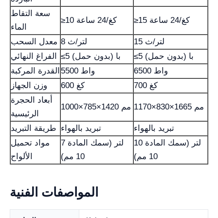
سعة التقاط
≥15 كغ/24 ساعة
≥10 كغ/24 ساعة
الماء
15 لتر/ث
8 لتر/ث
معدل السحب
≤5 با (بدون حمل)
≤5 با (بدون حمل)
الفراغ النهائي
6500 واط
5500 واط
القدرة المركبة
700 كغ
600 كغ
وزن الجهاز
أبعاد الحجرة
1170×830×1665 مم
1000×785×1420 مم
الرئيسية
تبريد بالهواء
تبريد بالهواء
طريقة التبريد
10 لتر (سمك المادة
7 لتر (سمك المادة
مواد تحميل
10 مم)
10 مم)
الألواح
المواصفات الفنية