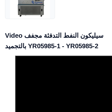
Video سيليكون النفط التدفئة مجفف
بالتجميد YR05985-1 - YR05985-2