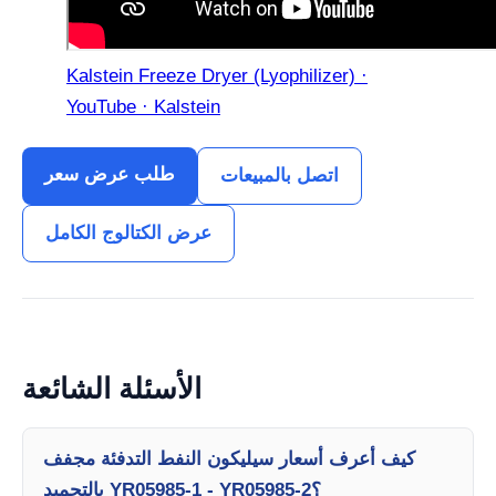
Kalstein Freeze Dryer (Lyophilizer) ·
YouTube · Kalstein
طلب عرض سعر
اتصل بالمبيعات
عرض الكتالوج الكامل
الأسئلة الشائعة
كيف أعرف أسعار سيليكون النفط التدفئة مجفف
بالتجميد YR05985-1 - YR05985-2؟