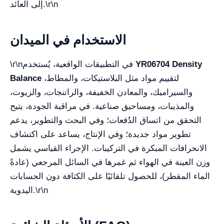
\r\n
إلى العائد.
الاستخدام في الميدان
YR06704 Density
في التطبيقات الواقعية، يُستخدم
\r\n
لتقييم مواد مثل البلاستيكات، والمطاط،
Balance
والسيراميك، والمعادن الخفيفة، والراتنجات، والزيوت،
والمذيبات، ومساحيق صناعية. في مراقبة الجودة، يتيح
التحقق من اتساق الدُفعات؛ وفي البحث والتطوير، يدعم
تطوير مواد جديدة؛ وفي الإنتاج، يساعد على اكتشاف
الانحرافات المبكرة في التركيبات. الإجراء القياسي يشمل
وزن العينة في الهواء ثم غمرها في السائل المرجعي (عادةً
الماء المقطر)، للحصول تلقائيًا على الكثافة دون الحسابات
\r\n
اليدوية.