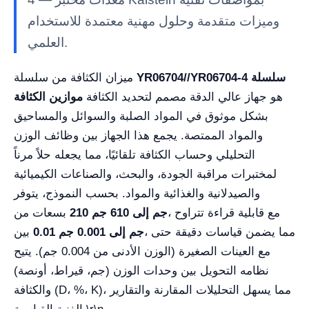
وميزات متقدمة وحلول مهنية معتمدة للاستخدام
العلمي.
YR06704//YR06704-4 سلسلة
ميزان الكثافة من سلسلة
هو جهاز عالي الدقة مصمم لتحديد الكثافة
موازين الكثافة
بشكل موثوق في المواد الصلبة والسوائل والمساحيق
والمواد الممتصة. يجمع هذا الجهاز بين وظائف الوزن
التحليلي وحساب الكثافة تلقائيًا، مما يجعله حلاً مرناً
لمختبرات مراقبة الجودة، والبحث، والصناعات الكيميائية
والصيدلانية والغذائية والمواد. بحسب النموذج، يتوفر
، مع قابلية قراءة تتراوح
210 جم إلى 610 جم
بسعات من
، مما يضمن قياسات دقيقة حتى
0.01 جم إلى 0.001 جم
بين
مع العينات الصغيرة (الوزن الأدنى من 0.004 جم). يتيح
نظامه التحويل بين وحدات الوزن (جم، قيراط، أونصة)
والكثافة (D، %، K)، مما يسهل التحليلات المقارنة والتقارير