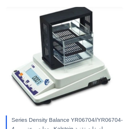
Series Density Balance YR06704//YR06704-
4 — معدات مختبر Kalstein بمواصفات تقنية