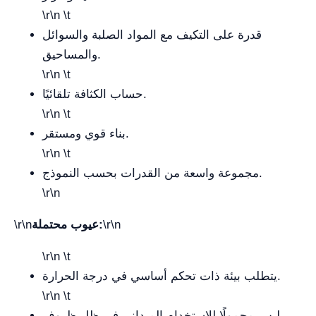
\r\n \t
قدرة على التكيف مع المواد الصلبة والسوائل
والمساحيق.
\r\n \t
حساب الكثافة تلقائيًا.
\r\n \t
بناء قوي ومستقر.
\r\n \t
مجموعة واسعة من القدرات بحسب النموذج.
\r\n
\r\n
عيوب محتملة:
\r\n
\r\n \t
يتطلب بيئة ذات تحكم أساسي في درجة الحرارة.
\r\n \t
ليس محمولًا للاستخدام الميداني في ظل ظروف