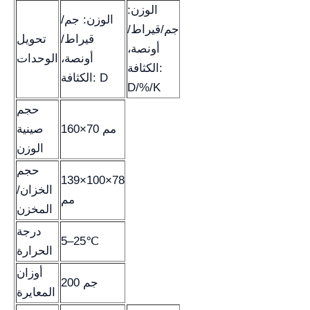
الوزن:
الوزن: جم/
جم/قيراط/
قيراط/
تحويل
أونصة،
أونصة،
الوحدات
الكثافة:
الكثافة: D
D/%/K
حجم
160×70 مم
صينية
الوزن
حجم
139×100×78
الخزان/
مم
المخزن
درجة
5–25℃
الحرارة
أوزان
200 جم
المعايرة