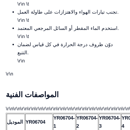
\r\n \t
تجنب تيارات الهواء والاهتزازات على طاولة العمل.
\r\n \t
استخدم الماء المقطر أو السائل المرجعي المعتمد.
\r\n \t
دوّن ظروف درجة الحرارة في كل قياس لضمان
التتبع.
\r\n
\r\n
المواصفات الفنية
\r\n\r\n\r\n\r\n\r\n\r\n\r\n\r\n\r\n\r\n\r\n\r\n\r\n\r\n\r\n\r\n\r\n
YR06704-
YR06704-
YR06704-
YR0
YR06704
الموديل
1
2
3
4