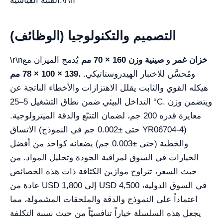
\r\n
الفنية القياسية.
التصميم والتكنولوجيا (الوظائف)
خزان غمر
و
صينية وزن 160 × 70 مم
يُدمج الميزان مع
\r\n
، ومُحسَّن للاختبار الهيدروستاتيكي.
139 × 100 × 78 مم
هيكله القوي والثابت يقلل الاهتزازات والأخطاء الناتجة عن
التداخل البيئي ضمن نطاق التشغيل 5–25 °C. ويتضمن وزن
معايرة قدره 200 جم، لضمان التتبّع والدقة الميترولوجية.
الاتساق (حتى ±0.002 جم في النموذج YR06704-4)
والخطية (حتى ±0.003 جم) يضعانه كواحد من أفضل
الخيارات في السوق لمراقبة الجودة وتحليل المواد. من
حيث السعر، تتراوح موازين الكثافة ذات هذه الخصائص
عادة من USD 1,800 إلى USD 4,500 في السوق الدولية،
اعتماداً على النموذج والدقة والملحقات المشمولة، مما
يجعل هذه السلسلة خياراً تنافسيّاً من حيث نسبة التكلفة