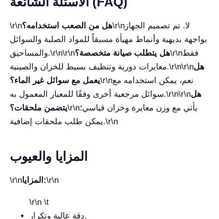
الأسئلة الشائعة (FAQ)
لا. تم تصميم الجهاز
\r\n
هل من الصعب استخدامه؟
\r\n
بواجهة بديهية وأنماط مهيأة مسبقاً للمواد الصلبة والسوائل
فقط
\r\n
هل يتطلب صيانة متخصصة؟
\r\n\r\n
والمساحيق.
هل
\r\n\r\n
معايرات دورية وتنظيف بسيط للخزان والصينية.
نعم، يمكن استخدامه مع
\r\n
يعمل مع سوائل غير الماء؟
هل
\r\n\r\n
سوائل مرجعية أخرى وفقًا للمعيار المعمول به.
يأتي مع وزن معايرة وخزان قياسي؛
\r\n
يتضمن ملحقات؟
\r\n
يمكن طلب ملحقات إضافية.
المزايا والعيوب
\r\n
المزايا:
\r\n
\r\n \t
دقة عالية وتكرار.