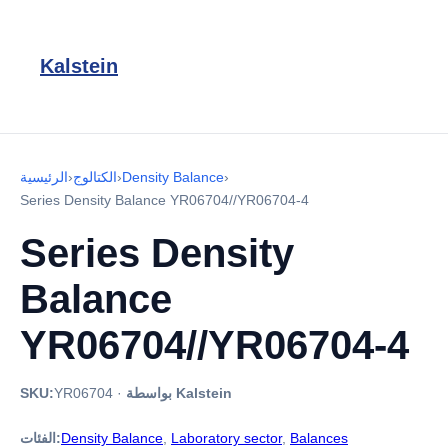
Kalstein
›
Density Balance
›
الكتالوج
›
الرئيسية
Series Density Balance YR06704//YR06704-4
Series Density
Balance
YR06704//YR06704-4
بواسطة Kalstein
·
YR06704
SKU:
Balances
,
Laboratory sector
,
Density Balance
الفئات: