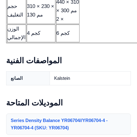
440 × 310
310 × 230 ×
حجم
× 300 مم
130 مم
التغليف
× 2
الوزن
6 كجم
4 كجم
الإجمالي
المواصفات الفنية
Kalstein
الصانع
الموديلات المتاحة
Series Density Balance YR06704//YR06704-4 -
YR06704-4 (SKU: YR06704)