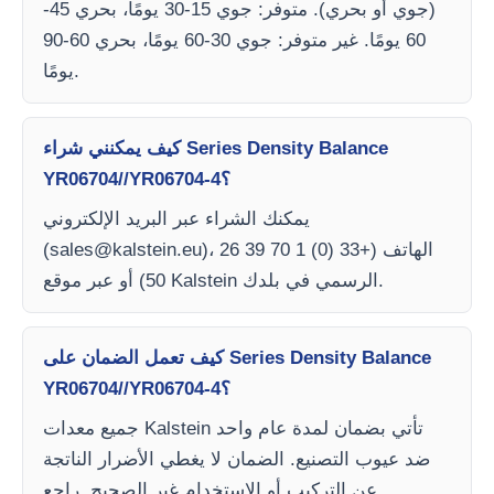
(جوي أو بحري). متوفر: جوي 15-30 يومًا، بحري 45-
60 يومًا. غير متوفر: جوي 30-60 يومًا، بحري 60-90
يومًا.
كيف يمكنني شراء Series Density Balance
YR06704//YR06704-4؟
يمكنك الشراء عبر البريد الإلكتروني
)، الهاتف (+33 (0) 1 70 39 26
sales@kalstein.eu
(
50) أو عبر موقع Kalstein الرسمي في بلدك.
كيف تعمل الضمان على Series Density Balance
YR06704//YR06704-4؟
جميع معدات Kalstein تأتي بضمان لمدة عام واحد
ضد عيوب التصنيع. الضمان لا يغطي الأضرار الناتجة
عن التركيب أو الاستخدام غير الصحيح. راجع