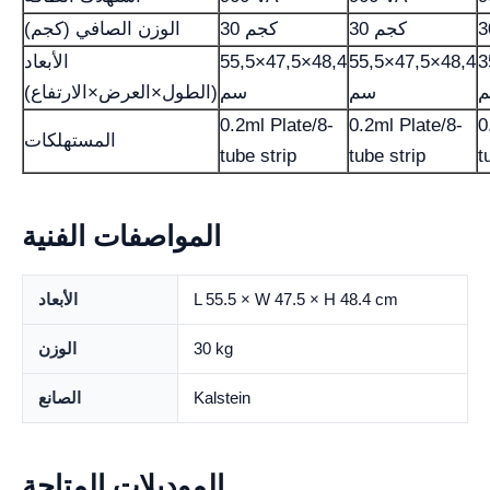
30 كجم
30 كجم
الوزن الصافي (كجم)
3
55,5×47,5×48,4
55,5×47,5×48,4
الأبعاد
سم
سم
(الطول×العرض×الارتفاع)
0.2ml Plate/8-
0.2ml Plate/8-
0
المستهلكات
tube strip
tube strip
t
المواصفات الفنية
L 55.5 × W 47.5 × H 48.4 cm
الأبعاد
30 kg
الوزن
Kalstein
الصانع
الموديلات المتاحة