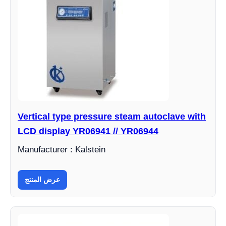
Vertical type pressure steam autoclave with
LCD display YR06941 // YR06944
Manufacturer : Kalstein
عرض المنتج