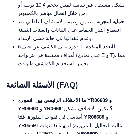
بشكل مستقل عبر شاشة لمس بحجم 10.4 بوصة أو
من خلال اتصال مباشر بالكمبيوتر.
حماية التجربة:
تضمن وظيفة الاستئناف التلقائي بعد
انقطاع التيار الحفاظ على البيانات والعينات الثمينة
وعدم فقدانها في حالة فشل الإمداد.
التعدد المتقدم:
القدرة على الكشف عن حتى 6
أهداف مختلفة في بئر واحد (على نماذج E و T)، مما
يحسن استخدام الكواشف والوقت.
الأسئلة الشائعة (FAQ)
ما الاختلاف الرئيسي بين النموذج YR06689 و
YR06690 و YR06691؟
يكمن الاختلاف بشكل
و
YR06689
أساسي في قنوات الفلورة. فئتا
لديهما 6 قنوات (مثالية للتحاليل السريرية
YR06691
4 قنوات،
YR06690
المعقدة وFRET)، بينما يوفر