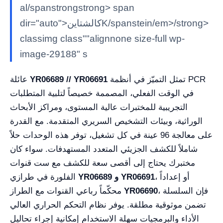
al/spanstrongstrong> span
dir="auto">كالشتاينK/spanstein/em>/strong>
classimg class""alignnone size-full wp-
image-29188" s
تمثل التميّز في أنظمة PCR
YR06689 // YR06691
عائلة
في الوقت الفعلي، المصممة خصيصاً لتلبية المتطلبات
التجريبية للمختبرات عالية المستوى، ومراكز الأبحاث
الوراثية، وبيئات التشخيص السريري المتقدمة. مع القدرة
على معالجة 96 عينة في كل تشغيل، توفر هذه الوحدات حلاً
شاملاً للكشف الجزيئي المتعدد المستهدفات. سواء كان
مختبرك يحتاج إلى أقصى سعة للكشف مع ست قنوات
، أو إعداداً
و YR06691
YR06689
الفلورة في طرازي
، فإن السلسلة
YR06690
محكّماً رباعي القنوات مع الطراز
تضمن موثوقية مطلقة. يوفر نظام التحكم الحراري العالي
الأداء والبرمجيات سهلة الاستخدام إمكانية إجراء تحاليل