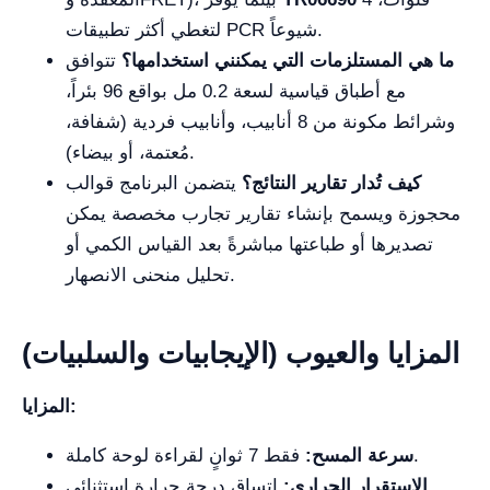
لتغطي أكثر تطبيقات PCR شيوعاً.
ما هي المستلزمات التي يمكنني استخدامها؟
تتوافق
مع أطباق قياسية لسعة 0.2 مل بواقع 96 بئراً،
وشرائط مكونة من 8 أنابيب، وأنابيب فردية (شفافة،
مُعتمة، أو بيضاء).
كيف تُدار تقارير النتائج؟
يتضمن البرنامج قوالب
محجوزة ويسمح بإنشاء تقارير تجارب مخصصة يمكن
تصديرها أو طباعتها مباشرةً بعد القياس الكمي أو
تحليل منحنى الانصهار.
المزايا والعيوب (الإيجابيات والسلبيات)
المزايا:
فقط 7 ثوانٍ لقراءة لوحة كاملة.
سرعة المسح:
الاستقرار الحراري:
اتساق درجة حرارة استثنائي