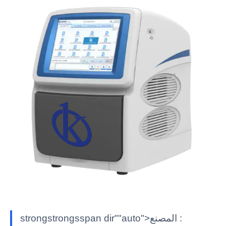
strongstrongsspan dir""auto">المصنع :