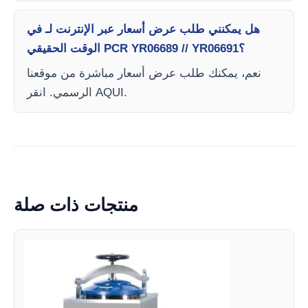
هل يمكنني طلب عرض أسعار عبر الإنترنت لـ في
الوقت الحقيقي PCR YR06689 // YR06691؟
نعم، يمكنك طلب عرض أسعار مباشرة من موقعنا
الرسمي. انقر AQUI.
منتجات ذات صلة