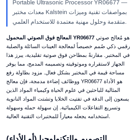
Portable Ultrasonic Processor YR06677 —
معدات مختبر Kalstein بمواصفات تقنية وميزات
متقدمة وحلول مهنية معتمدة للاستخدام العلمي.
هو مُعالج صوتي
المعالج فوق الصوتي المحمول YR06677
رقمي ذكي صُمم خصيصاً لمعالجة العينات السائلة والصلبة
في المختبر. مقارنةً بمطاحن فوق صوتية تقليدية، يبرز هذا
الجهاز لاستقراره وموثوقيته وتصميمه المدمج، مما يوفر
مساحة قيمة في المختبر بشكل فعال. مزود بطاولة رفع
ووظائف إضاءة مدمجة، فإن معالج YR06677 هو الأداة
المثالية للباحثين في علوم الحياة وكيمياء المواد الذين
يسعون إلى الدقة في تفتيت الخلايا وتشتت المواد النانوية
وتسريع التفاعلات الكيميائية. إن سهولة حمله وسهولة
استخدامه يجعله معياراً للمختبرات التقنية العالية.
التصميم والتكنولوجيا (أو الأداء)