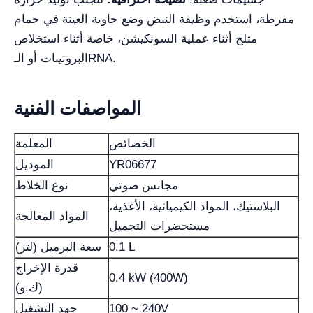
مفرطة، استخدم وظيفة النبض وضع حاوية العينة في حمام
مثلج أثناء عملية السونكيشن، خاصة أثناء استخلاص
البروتينات أو الـRNA.
المواصفات الفنية
الخصائص
المعلمة
YR06677
الموديل
مجانس صوتي
نوع الخلاط
البلاستيك، المواد الكيميائية، الأغذية،
المواد المعالجة
مستحضرات التجميل
0.1 L
سعة البرميل (لتر)
قدرة الإخراج
0.4 kW (400W)
(ك.و)
100 ~ 240V
جهد التشغيل