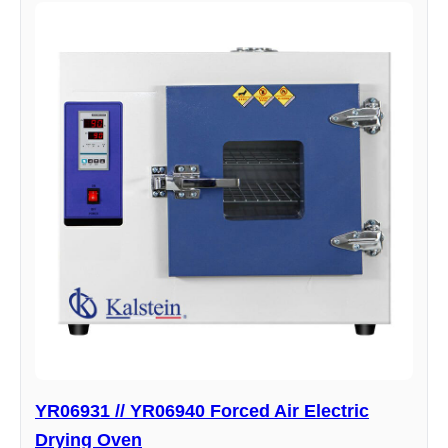
YR06931 // YR06940 Forced Air Electric
Drying Oven