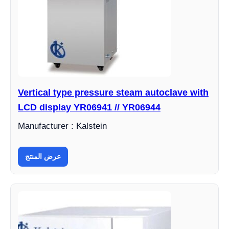
Vertical type pressure steam autoclave with
LCD display YR06941 // YR06944
Manufacturer : Kalstein
عرض المنتج