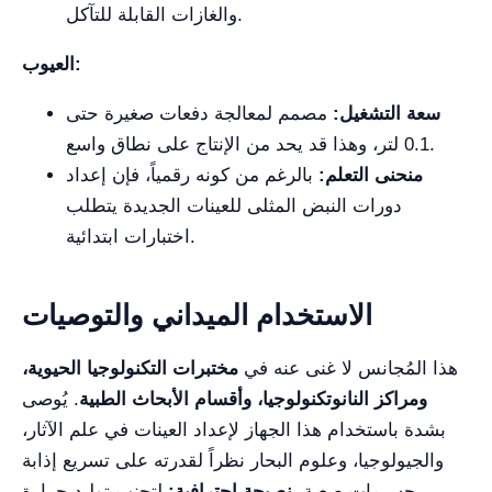
والغازات القابلة للتآكل.
العيوب:
سعة التشغيل:
مصمم لمعالجة دفعات صغيرة حتى
0.1 لتر، وهذا قد يحد من الإنتاج على نطاق واسع.
منحنى التعلم:
بالرغم من كونه رقمياً، فإن إعداد
دورات النبض المثلى للعينات الجديدة يتطلب
اختبارات ابتدائية.
الاستخدام الميداني والتوصيات
هذا المُجانس لا غنى عنه في
مختبرات التكنولوجيا الحيوية،
ومراكز النانوتكنولوجيا، وأقسام الأبحاث الطبية
. يُوصى
بشدة باستخدام هذا الجهاز لإعداد العينات في علم الآثار،
والجيولوجيا، وعلوم البحار نظراً لقدرته على تسريع إذابة
جسيمات صعبة.
نصيحة احترافية:
لتجنب توليد حرارة