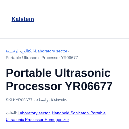
Kalstein
›
Laboratory sector
›
الكتالوج
›
الرئيسية
Portable Ultrasonic Processor YR06677
Portable Ultrasonic
Processor YR06677
بواسطة Kalstein
·
YR06677
SKU:
Handheld Sonicator- Portable
,
Laboratory sector
الفئات:
Ultrasonic Processor Homogenizer