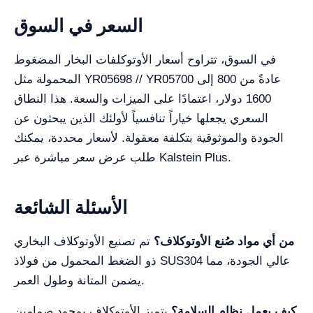
السعر في السوق
في السوق، تتراوح أسعار الأوتوكلفات البخار المضغوط
المحمولة مثل YR05698 // YR05700 عادةً من 800 إلى
1600 دولار، اعتمادًا على الميزات والسعة. هذا النطاق
السعري يجعلها خياراً تنافسياً لأولئك الذين يبحثون عن
الجودة والموثوقية بتكلفة معقولة. لأسعار محددة، يمكنك
طلب عرض سعر مباشرة عبر Kalstein Plus.
الأسئلة الشائعة
من أي مواد صُنع الأوتوكلاف؟
تم تصنيع الأوتوكلاف البخاري
ذو الضغط المحمول من فولاذ SUS304 عالي الجودة، مما
يضمن المتانة وطول العمر.
كيف يعمل نظام السلامة؟
يتميز الأوتوكلاف بوجود صمامين