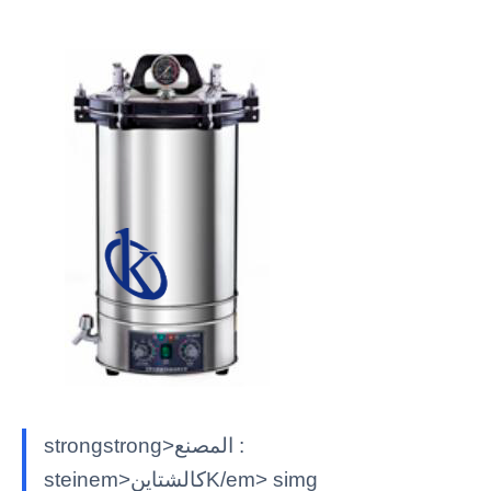
strongstrong>المصنع :
steinem>كالشتاينK/em> simg