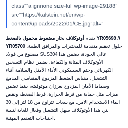
class""alignnone size-full wp-image-29188"
src""https://kalstein.net/en/wp-
content/uploads/2022/01/CE.jpg"alt="
يقدم
أوتوكلاف بخار مضغوط محمول بالضغط YR05698 //
حلول تعقيم متقدمة للمختبرات والمرافق الطبية.
YR05700
مصنوع من فولاذ SUS304 عالي الجودة، يضمن هذا
الأوتوكلاف المتانة والكفاءة. يضمن نظام التسخين
الكهربائي وختم السيليكوني الأداء الأمثل والسلامة أثناء
التشغيل. مقياس الضغط المزدوج المقياسي المدمج
وصماما الأمان المزدوج يعززان موثوقيته، بينما تضمن
ميزات مثل حماية من فرط الحرارة، فرط الضغط، ونقص
الماء الاستخدام الآمن. مع سعات تتراوح من 18 لتر إلى 30
لتر، هذا الأوتوكلاف سهل التشغيل وفعال للغاية لتلبية
احتياجات التعقيم المهنية.