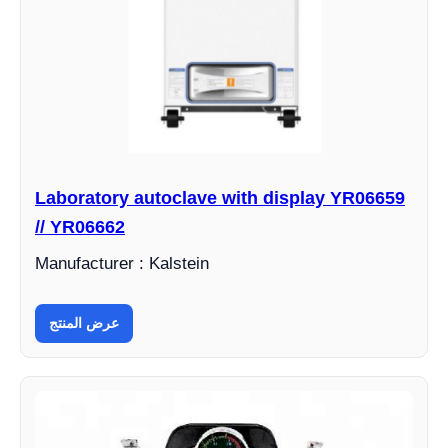
Laboratory autoclave with display YR06659
// YR06662
Manufacturer : Kalstein
عرض المنتج