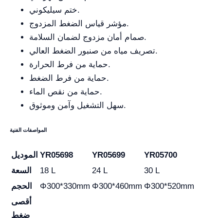
ختم سيليكوني.
مؤشر قياس الضغط المزدوج.
صمام أمان مزدوج لضمان السلامة.
تصريف مياه من صنبور الضغط العالي.
حماية من فرط الحرارة.
حماية من فرط الضغط.
حماية من نقص الماء.
سهل التشغيل وآمن وموثوق.
المواصفات الفنية
YR05700
YR05699
YR05698
الموديل
30 L
24 L
18 L
السعة
Φ300*520mm
Φ300*460mm
Φ300*330mm
الحجم
أقصى
ضغط