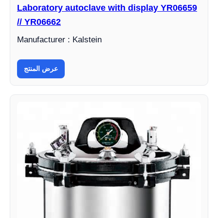
Laboratory autoclave with display YR06659
// YR06662
Manufacturer : Kalstein
عرض المنتج