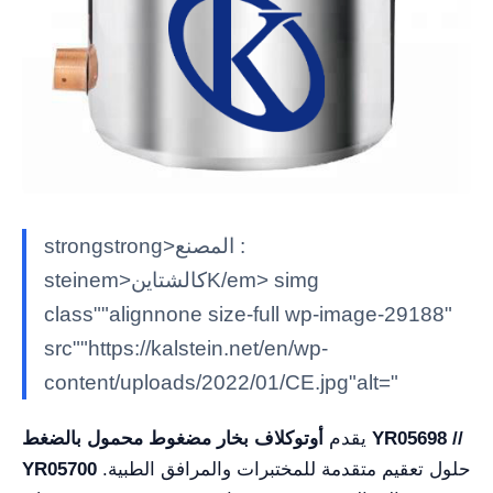
strongstrong>المصنع :
steinem>كالشتاينK/em> simg
class""alignnone size-full wp-image-29188"
src""https://kalstein.net/en/wp-
content/uploads/2022/01/CE.jpg"alt="
يقدم
أوتوكلاف بخار مضغوط محمول بالضغط YR05698 //
حلول تعقيم متقدمة للمختبرات والمرافق الطبية.
YR05700