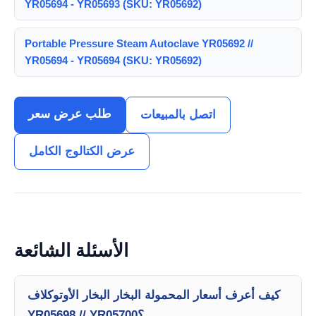
YR05694 - YR05693 (SKU: YR05692)
Portable Pressure Steam Autoclave YR05692 //
YR05694 - YR05694 (SKU: YR05692)
طلب عرض سعر
اتصل بالمبيعات
عرض الكتالوج الكامل
الأسئلة الشائعة
كيف أعرف أسعار المحمولة البخار البخار الأوتوكلاف
YR05698 // YR05700؟