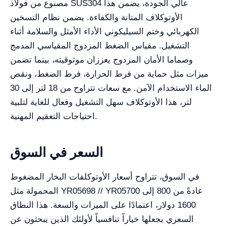
مصنوع من فولاذ SUS304 عالي الجودة، يضمن هذا
الأوتوكلاف المتانة والكفاءة. يضمن نظام التسخين
الكهربائي وختم السيليكوني الأداء الأمثل والسلامة أثناء
التشغيل. مقياس الضغط المزدوج المقياسي المدمج
وصماما الأمان المزدوج يعززان موثوقيته، بينما تضمن
ميزات مثل حماية من فرط الحرارة، فرط الضغط، ونقص
الماء الاستخدام الآمن. مع سعات تتراوح من 18 لتر إلى 30
لتر، هذا الأوتوكلاف سهل التشغيل وفعال للغاية لتلبية
احتياجات التعقيم المهنية.
السعر في السوق
في السوق، تتراوح أسعار الأوتوكلفات البخار المضغوط
المحمولة مثل YR05698 // YR05700 عادةً من 800 إلى
1600 دولار، اعتمادًا على الميزات والسعة. هذا النطاق
السعري يجعلها خياراً تنافسياً لأولئك الذين يبحثون عن