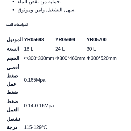
حماية من نقص الماء.
سهل التشغيل وآمن وموثوق.
المواصفات الفنية
YR05700
YR05699
YR05698
الموديل
30 L
24 L
18 L
السعة
Φ300*520mm
Φ300*460mm
Φ300*330mm
الحجم
أقصى
ضغط
0.165Mpa
عمل
ضغط
ضغط
0.14-0.16Mpa
العمل
تشغيل
115-129℃
درجة