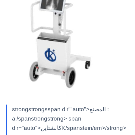
strongstrongsspan dir""auto">المصنع :
al/spanstrongstrong> span
dir="auto">كالشتاينK/spanstein/em>/strong>