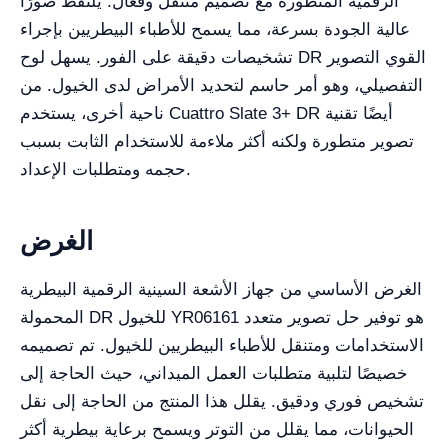
الرقمية المتطورة مع تصميم متنقل وفعال. يلتقط صورًا
عالية الجودة بسرعة، مما يسمح للأطباء البيطريين بإجراء
تشخيصات دقيقة على الفور. يسهل لوح DR القوي التصوير
التفصيلي، وهو أمر حاسم لتحديد الأمراض لدى الخيول. من
ناحية أخرى، يستخدم Cuattro Slate 3+ DR أيضًا تقنية
تصوير متطورة ولكنه أكثر ملاءمة للاستخدام الثابت بسبب
حجمه ومتطلبات الإعداد.
الغرض
الغرض الأساسي من جهاز الأشعة السينية الرقمية البيطرية
المحمولة DR للخيول YR06161 هو توفير حل تصوير متعدد
الاستخدامات ومتنقل للأطباء البيطريين للخيول. تم تصميمه
خصيصًا لتلبية متطلبات العمل الميداني، حيث الحاجة إلى
تشخيص فوري ودقيق. يقلل هذا المنتج من الحاجة إلى نقل
الحيوانات، مما يقلل من التوتر ويسمح برعاية بيطرية أكثر