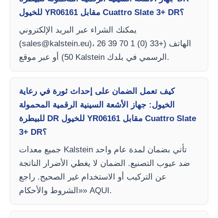
للخيول YR06161 مقابل Cuattro Slate 3+ DR؟
يمكنك الشراء عبر البريد الإلكتروني
)، الهاتف (+33 (0) 1 70 39 26
sales@kalstein.eu
(
50) أو عبر موقع Kalstein الرسمي في بلدك.
كيف تعمل الضمان على إحداث ثورة في رعاية
الخيول: جهاز الأشعة السينية الرقمية المحمولة
للبيطرة DR للخيول YR06161 مقابل Cuattro Slate
3+ DR؟
جميع معدات Kalstein تأتي بضمان لمدة عام واحد
ضد عيوب التصنيع. الضمان لا يغطي الأضرار الناتجة
عن التركيب أو الاستخدام غير الصحيح. راجع
«الشروط والأحكام» AQUI.