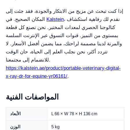
إذا كنت تبحث عن مزيج من الابتكار والجودة، فقد جئت إلى
، نقدم لك رفاهية استكشاف
Kalstein
المكان الصحيح. في
كتالوجنا الحصري لمعدات المختبر. نحن نصنع كل قطعة
بمستوى من التميز. قنوات التسوق عبر الإنترنت السلسة
والمرنة لدينا مصممة لراحتك، مما يضمن أفضل الأسعار. لا
تتردد أكثر، نحن نجلب العلم إلى الحياة، حان الوقت
للانضمام إلى مجتمعنا.
https://kalstein.ae/product/portable-veterinary-digital-
x-ray-dr-for-equine-yr06161/
.
المواصفات الفنية
L 66 × W 78 × H 136 cm
الأبعاد
5 kg
الوزن