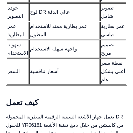
تصوير
جودة
لوح DR عالي الدقة
شامل
التصوير
عمر بطارية
عمر بطارية ممتد للاستخدام
عمر
قياسي
المطول
البطارية
تصميم
سهولة
واجهة سهلة الاستخدام
مريح
الاستخدام
نقطة سعر
أعلى بشكل
أسعار تنافسية
السعر
عام
كيف تعمل
يعمل جهاز الأشعة السينية الرقمية البيطرية المحمولة DR
للخيول YR06161 من كالستين من خلال دمج تقنية الأشعة