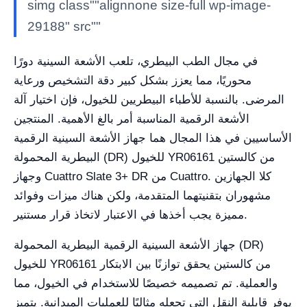
simg class""alignnone size-full wp-image-
29188" src""
في مجال الطب البيطري، تلعب الأشعة السينية دورًا
محوريًا، مما يعزز بشكل كبير دقة التشخيص ورعاية
المرضى. بالنسبة للأطباء البيطريين للخيول، فإن اختيار آلة
الأشعة الرقمية المناسبة أمر بالغ الأهمية. المنتجين
الأساسيين في هذا المجال هما جهاز الأشعة السينية الرقمية
البيطرية المحمولة (DR) للخيول YR06161 من كالستين
وجهاز Cuattro Slate 3+ DR من Cuattro. كلا الجهازين
مشهوران بتقنيتهما المتقدمة، ولكن هناك ميزات وفوائد
مميزة يجب أخذها في الاعتبار لاتخاذ قرار مستنير.
جهاز الأشعة السينية الرقمية البيطرية المحمولة (DR)
للخيول YR06161 من كالستين يحقق توازنًا بين الابتكار
والعملية. تم تصميمه خصيصًا للاستخدام في الخيول، مما
يوفر قابلية النقل التي تجعله مثاليًا للعمليات الميدانية. يتميز