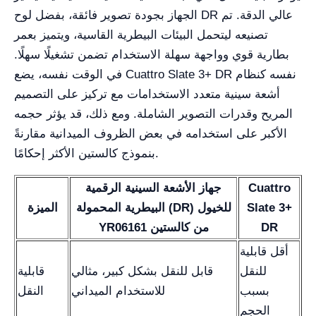
الجهاز بجودة تصوير فائقة، بفضل لوح DR عالي الدقة. تم
تصنيعه ليتحمل البيئات البيطرية القاسية، ويتميز بعمر
بطارية قوي وواجهة سهلة الاستخدام تضمن تشغيلًا سهلًا.
في الوقت نفسه، يضع Cuattro Slate 3+ DR نفسه كنظام
أشعة سينية متعدد الاستخدامات مع تركيز على التصميم
المريح وقدرات التصوير الشاملة. ومع ذلك، قد يؤثر حجمه
الأكبر على استخدامه في بعض الظروف الميدانية مقارنةً
بنموذج كالستين الأكثر إحكامًا.
Cuattro
جهاز الأشعة السينية الرقمية
Slate 3+
البيطرية المحمولة (DR) للخيول
الميزة
DR
YR06161 من كالستين
أقل قابلية
للنقل
قابل للنقل بشكل كبير، مثالي
قابلية
بسبب
للاستخدام الميداني
النقل
الحجم