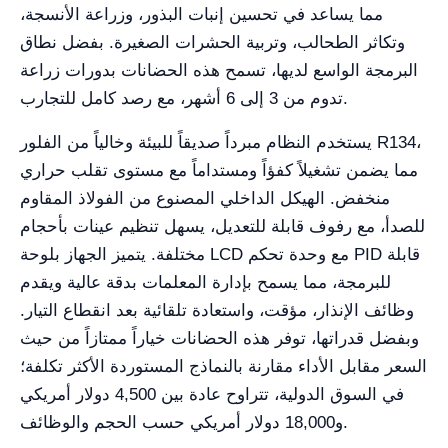
مما يساعد في تحسين إنبات البذور، وزراعة الأنسجة،
وتكاثر الطحالب، وتربية الحشرات الصغيرة. بفضل نطاق
البرمجة الواسع لديها، تسمح هذه الحضانات بدورات زراعة
تدوم من 3 إلى 6 أشهر، مع رصد كامل للتجارب.
يستخدم النظام مبرداً صديقاً للبيئة وخالياً من الفلور R134،
مما يضمن تشغيلاً كفؤاً ومستداماً مع مستوى تقلب حراري
منخفض. الهيكل الداخلي المصنوع من الفولاذ المقاوم
للصدأ، مع رفوف قابلة للتعديل، يسهل تنظيم عينات بأحجام
مختلفة. يتميز الجهاز بلوحة LCD مع وحدة تحكم PID قابلة
للبرمجة، مما يسمح بإدارة المعلمات بدقة عالية ويقدم
وظائف الإنذار، مؤقت، واستعادة تلقائية بعد انقطاع التيار.
وبفضل قدراتها، توفر هذه الحضانات خياراً ممتازاً من حيث
السعر مقابل الأداء مقارنة بالنماذج المستوردة الأكثر تكلفة؛
في السوق الدولية، تتراوح عادة بين 4,500 دولار أمريكي
و18,000 دولار أمريكي حسب الحجم والوظائف.