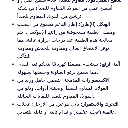
سطح العمل:
فولاذ مقاوم للصدأ 304#
سطح عمل (أو
أسطح عمل من الفولاذ المقاوم للصدأ) مع شبكة
ترشيح من الفولاذ المقاوم للصدأ.
الهيكل (الإطار):
إطار الدعم مصنوع من الصلب
ومطلّى بطبقة مسحوقية من راتنج الإيبوكسي. يتم
معالجة هذه الطبقة عند درجات حرارة عالية، مما
يوفر الالتصاق العالي ومقاومة للخدش ومقاومة
للتآكل.
آلية الرفع:
تستخدم مصعدًا كهربائيًا يتحكم فيه القدم،
مما يسمح برفع الطاولة وخفضها بسهولة.
الاكسسوارات المدمجة:
يتضمن حامل وريد من
الفولاذ المقاوم للصدأ، وصينية أدوات، ودلو من
الفولاذ المقاوم للصدأ للنفايات السائلة.
التحرك والاستقرار:
يأتي بنوعين من الأرجل: عجلات
) وأقدام ثابتة أو قابلة للتعديل.
عالمية (
عجلة عالمية