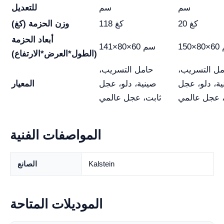
سم
سم
للتعديل
20 كغ
118 كغ
وزن الحزمة (كغ)
أبعاد الحزمة
م
141×80×60 سم
(الطول*العرض*الارتفاع)
ل التسريب،
حامل التسريب،
ية، دلو، عجل
صينية، دلو، عجل
المعيار
، عجل عالمي
ثابت، عجل عالمي
المواصفات الفنية
Kalstein
الصانع
الموديلات المتاحة