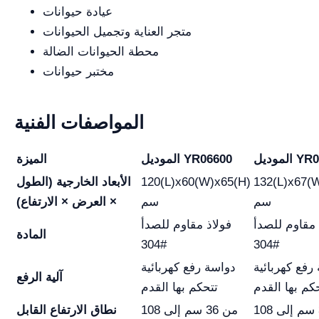
عيادة حيوانات
متجر العناية وتجميل الحيوانات
محطة الحيوانات الضالة
مختبر حيوانات
المواصفات الفنية
YR06601
الموديل YR06600
الميزة
132(L)x67(
120(L)x60(W)x65(H)
الأبعاد الخارجية (الطول
سم
سم
× العرض × الارتفاع)
 مقاوم للصدأ
فولاذ مقاوم للصدأ
المادة
304#
304#
رفع كهربائية
دواسة رفع كهربائية
آلية الرفع
كم بها القدم
تتحكم بها القدم
من 36 سم إلى 108
من 36 سم إلى 108
نطاق الارتفاع القابل