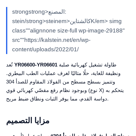
strongstrong>المصنع:
stein/strong>steinem>كالشتاينK/em> simg
class""alignnone size-full wp-image-29188"
src""https://kalstein.net/en/wp-
content/uploads/2022/01/
طاولة تشغيل كهربائية صلبة
YR06600-YR06601
تُعد
ونظيفة للغاية، حلًا مثاليًا لغرف عمليات الطب البيطري.
وتتميز بسطح مسطح من الفولاذ المقاوم للصدأ 304
وبوجود نظام رفع مقصّي كهربائي قوي (نوع X) يتحكم به
دواسة القدم، مما يوفر الثبات ونطاق ضبط مريح.
مزايا التصميم