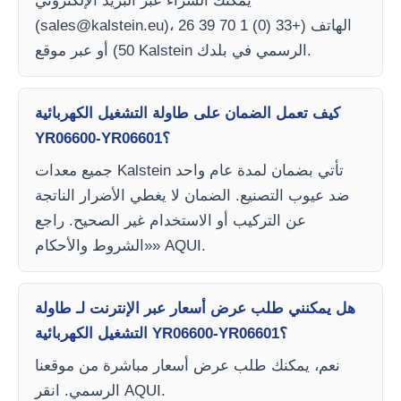
يمكنك الشراء عبر البريد الإلكتروني
)، الهاتف (+33 (0) 1 70 39 26
sales@kalstein.eu
(
50) أو عبر موقع Kalstein الرسمي في بلدك.
كيف تعمل الضمان على طاولة التشغيل الكهربائية
YR06600-YR06601؟
جميع معدات Kalstein تأتي بضمان لمدة عام واحد
ضد عيوب التصنيع. الضمان لا يغطي الأضرار الناتجة
عن التركيب أو الاستخدام غير الصحيح. راجع
«الشروط والأحكام» AQUI.
هل يمكنني طلب عرض أسعار عبر الإنترنت لـ طاولة
التشغيل الكهربائية YR06600-YR06601؟
نعم، يمكنك طلب عرض أسعار مباشرة من موقعنا
الرسمي. انقر AQUI.