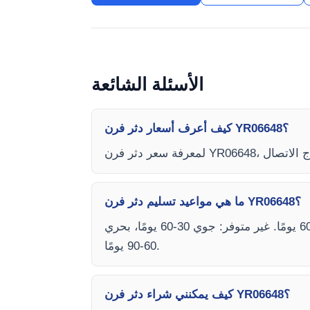
الأسئلة الشائعة
كيف أعرف أسعار دثر فرن YR06648؟
ما هي مواعيد تسليم دثر فرن YR06648؟
يعتمد وقت التسليم على توفر المخزون ونوع الشحن (جوي أو بحري). متوفر: جوي 15-30 يومًا، بحري 45-60 يومًا. غير متوفر: جوي 30-60 يومًا، بحري
60-90 يومًا.
كيف يمكنني شراء دثر فرن YR06648؟