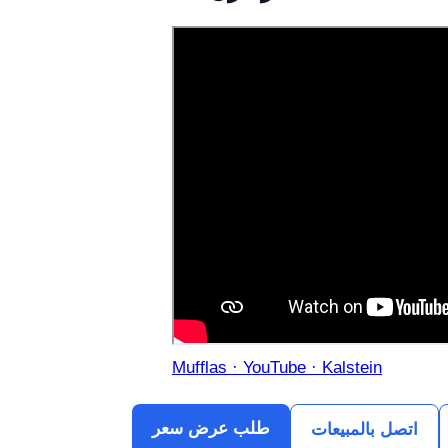
Mufflas · YouTube · Kalstein
طلب عرض سعر
اتصل بالمبيعات