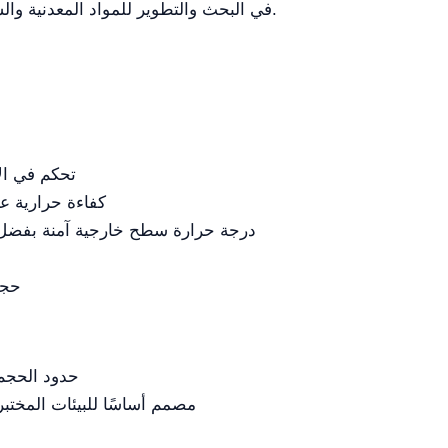
في البحث والتطوير للمواد المعدنية والسيراميك والمواد النانوية والمواد شبه الموصلة.
تحكم في الأ
كفاءة حرارية عا
درجة حرارة سطح خارجية آمنة بفضل ال
حجم
حدود الحجم 12 لترًا، لا يُنصح به للإنتاج واسع ا
مصمم أساسًا للبيئات المختب