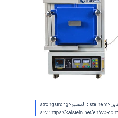
strongstrong>المصنع : steinem>كالشتاينK/em> classimg class""alignnone size-full wp-image-7597"
src""https://kalstein.net/en/wp-co