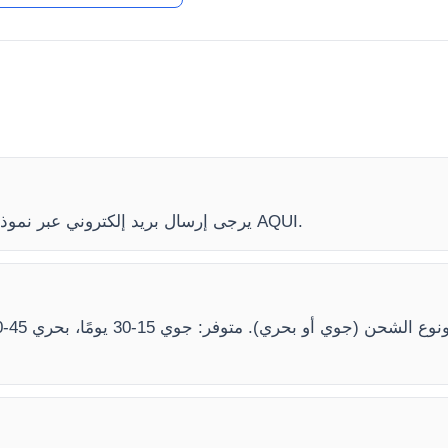
لمعرفة سعر دثر فرن YR06648، يرجى إرسال بريد إلكتروني عبر نموذج الاتصال AQUI.