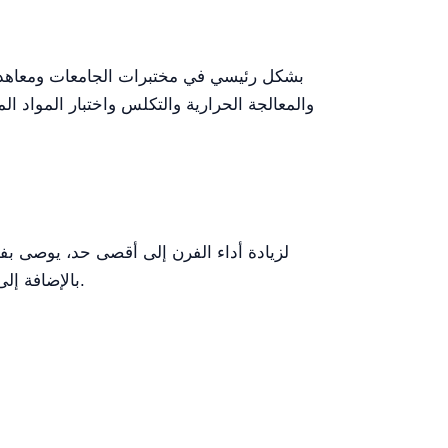
والمعالجة الحرارية والتكلس واختبار المواد ال
لزيادة أداء الفرن إلى أقصى حد، يوصى بف
بالإضافة إلى ذلك، فإن اتباع بروتوكولات التسخين والتبريد التدريجي يساعد في تمديد عمر عناصر التسخين والبطانة الداخلية.