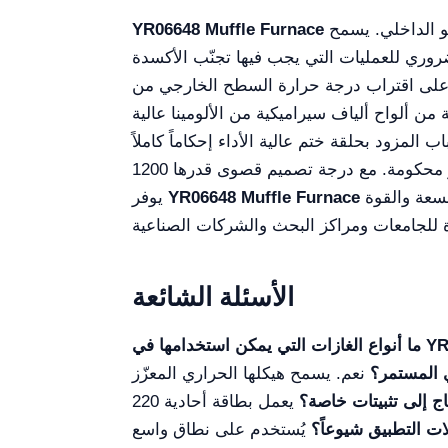
هو وحدة معالجة حرارية عالية الحرارة مصممة للتطبيقات المختبرية والصناعية التي تتطلب تحكماً دقيقاً في الجو الداخلي. يسمح
YR06648 Muffle Furnace
ضروري للعمليات التي يجب فيها تجنّب الأكسدة
افظ على اقتراب درجة حرارة السطح الخارجي من
ن ألواح ألياف سيراميكية من الألومينا عالية
المزود بحلقة ختم عالية الأداء إحكاماً كاملاً
للحجرة، وهو شرط حاسم لعمليات جو محكومة. مع درجة تصميم قصوى قدرها 1200 °C، وحجم استخدامي قدره 12 لترًا، وأبعاد داخلية 300 × 200 × 200 مم،
توازنًا مثاليًا بين السعة والقوة (6 kW) وكفاءة الطاقة. ويُطرح في السوق كحل منافس مقابل معدات عالية المستوى، محققًا
YR06648 Muffle Furnace
يوفر
الأسئلة الشائعة
ي المستمر؟
نعم. يسمح هيكلها الحراري المعزّز
ج إلى تثبيتات خاصة؟
يعمل بطاقة أحادية 220
ات التطبيق شيوعاً؟
يُستخدم على نطاق واسع