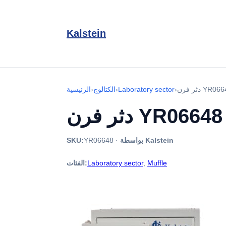
Kalstein
فرن YR06648
›
Laboratory sector
›
الكتالوج
›
الرئيسية
دثر فرن YR06648
بواسطة Kalstein
·
YR06648
SKU:
Muffle
,
Laboratory sector
الفئات: