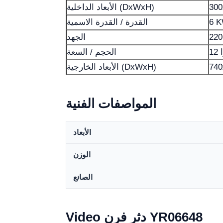
الأبعاد الداخلية (DxWxH)
6 
القدرة / القدرة الاسمية
الجهد
ا
الحجم / السعة
الأبعاد الخارجية (DxWxH)
المواصفات الفنية
الأبعاد
الوزن
الصانع
Video دثر فرن YR06648