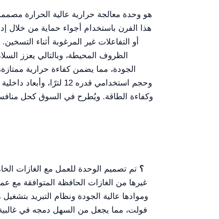
هذا الفرن باستخدام أجواء حماية من خلال إدخ
أو التفاعلات غير المرغوبة أثناء التسخي
الظروف المحيطة، وبالتالي يعزز السلام
الجودة، مما يضمن كفاءة حرارية ممتازة، و
ما أنواع الغازات التي يمكن استخدامها في YR06648 Muffle Furnace؟
تم تصميم الوحدة للعمل مع الغازات الخامل
غيرها من الغازات الحافظة المتوافقة مع عمل
وموادها عالية الجودة ونظام التبريد بتشغيل
فولت، مما يجعل من السهل دمجه في غالبية ا