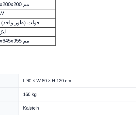
300x200x200 مم
KW
220 فولت (طور واحد)
12 لترً
740x645x955 مم
L 90 × W 80 × H 120 cm
160 kg
Kalstein