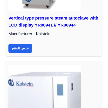
Vertical type pressure steam autoclave with
LCD display YR06941 // YR06944
Manufacturer : Kalstein
عرض المنتج