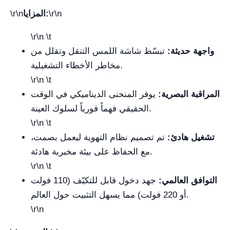
\r\n
المزايا:
\r\n
\r\n \t
واجهة حديثة:
تبسّط شاشة اللمس التنقل وتقلل من
مخاطر الأخطاء التشغيلية.
\r\n \t
المراقبة البصرية:
يوفر المنحنى الديناميكي في الوقت
الحقيقي فهماً فورياً لسلوك العينة.
\r\n \t
تشغيل هادئ:
تم تصميم نظام التهوية ليعمل بصمت،
مع الحفاظ على بيئة مخبرية هادئة.
\r\n \t
التوافق العالمي:
جهد دخول قابل للتكيّف (110 فولت
أو 220 فولت) مما يسهل التثبيت حول العالم.
\r\n