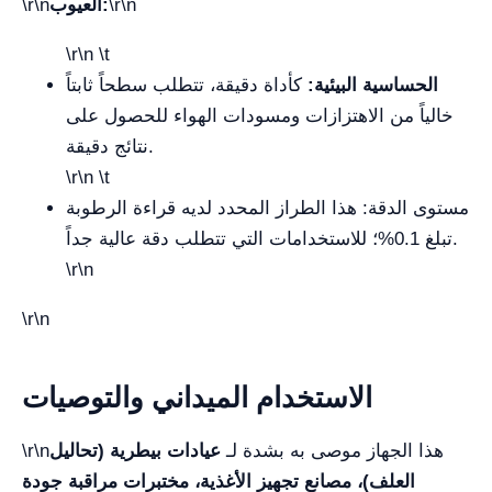
\r\n
العيوب:
\r\n
\r\n \t
الحساسية البيئية:
كأداة دقيقة، تتطلب سطحاً ثابتاً
خالياً من الاهتزازات ومسودات الهواء للحصول على
نتائج دقيقة.
\r\n \t
مستوى الدقة: هذا الطراز المحدد لديه قراءة الرطوبة
تبلغ 0.1%؛ للاستخدامات التي تتطلب دقة عالية جداً.
\r\n
\r\n
الاستخدام الميداني والتوصيات
\r\nهذا الجهاز موصى به بشدة لـ
عيادات بيطرية (تحاليل
العلف)، مصانع تجهيز الأغذية، مختبرات مراقبة جودة