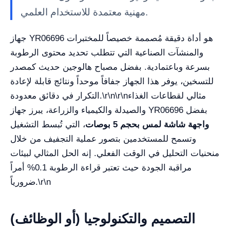
مهنية معتمدة للاستخدام العلمي.
جهاز YR06696 هو أداة دقيقة مُصممة خصيصاً للمختبرات
والمنشآت الصناعية التي تتطلب تحديد محتوى الرطوبة
بسرعة وباعتمادية. بفضل مصباح هالوجين حديث كمصدر
للتسخين، يوفر هذا الجهاز جفافاً موحداً ونتائج قابلة لإعادة
التكرار في دقائق معدودة.\r\n\r\nمثالي لقطاعات الغذاء
والصيدلة والكيمياء والزراعة، يبرز جهاز YR06696 بفضل
واجهة شاشة لمس بحجم 5 بوصات
، التي تُبسط التشغيل
وتسمح للمستخدمين بتصور عملية التجفيف من خلال
منحنيات التحليل في الوقت الفعلي. إنه الحل المثالي لبيئات
مراقبة الجودة حيث تعتبر قراءة الرطوبة 0.1% أمراً
ضرورياً.\r\n
التصميم والتكنولوجيا (أو الوظائف)