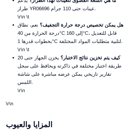
ما هي السعة القصوى للعينات لهذا الطراز؟
يدعم
طراز YR06696 عينات حتى 110 جرام.
\r\n \t
هل يمكن تخصيص درجة حرارة التجفيف؟
نعم، نطاق
درجة الحرارة من 40°C إلى 160°C، قابل للتعديل
بخطوات قدرها 1°C لتلبية متطلبات المواد المختلفة.
\r\n \t
كيف يتم تخزين نتائج الاختبار؟
يخزن الجهاز حتى 20
طريقة اختبار مختلفة في ذاكرته ويحافظ على سجل
تقارير تاريخي يمكن عرضه مباشرة على شاشة
اللمس.
\r\n
\r\n
المزايا والعيوب