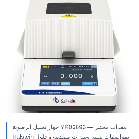
جهاز تحليل الرطوبة YR06696 — معدات مختبر
Kalstein بمواصفات تقنية وميزات متقدمة وحلول