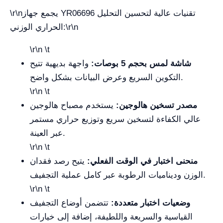
\r\nيجمع جهاز YR06696 تقنيات عالية لتحسين التحليل
الحراري الوزني:\r\n
\r\n \t
شاشة لمس بحجم 5 بوصات:
واجهة بديهية تتيح
التكوين السريع وعرض البيانات بشكل واضح.
\r\n \t
مصدر تسخين هالوجين:
يستخدم مصباح هالوجين
عالي الكفاءة لتسخين سريع وتوزيع حراري مستمر
عبر العينة.
\r\n \t
منحنى اختبار في الوقت الفعلي:
يتيح رصد فقدان
الوزن وديناميات الرطوبة عبر كامل عملية التجفيف.
\r\n \t
وضعيات اختبار متعددة:
تتضمن أوضاع التجفيف
القياسية والسريعة واللطيفة، إضافة إلى خيارات