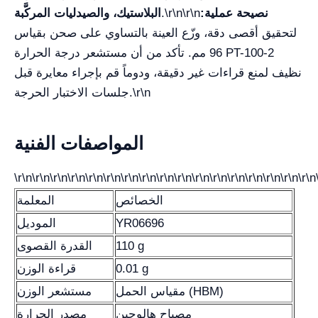
نصيحة عملية:
.\r\n\r\n
البلاستيك، والصيدليات المركَّبة
لتحقيق أقصى دقة، وزّع العينة بالتساوي على صحن بقياس
96 مم. تأكد من أن مستشعر درجة الحرارة PT-100-2
نظيف لمنع قراءات غير دقيقة، ودوماً قم بإجراء معايرة قبل
جلسات الاختبار الحرجة.\r\n
المواصفات الفنية
\r\n\r\n\r\n\r\n\r\n\r\n\r\n\r\n\r\n\r\n\r\n\r\n\r\n\r\n\r\n\r\n\r\n
الخصائص
المعلمة
YR06696
الموديل
110 g
القدرة القصوى
0.01 g
قراءة الوزن
مقياس الحمل (HBM)
مستشعر الوزن
مصباح هالوجين
مصدر الحرارة