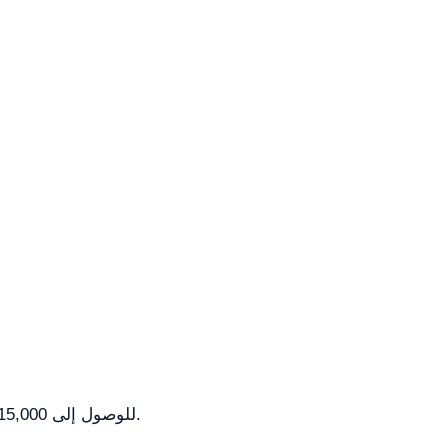
تم تصميم السرعة القصوى لجهاز الطرد المركزي YR0115-1 للوصول إلى 15,000 دورة في الدقيقة، مما يسمح بفصل فعال للعينات.