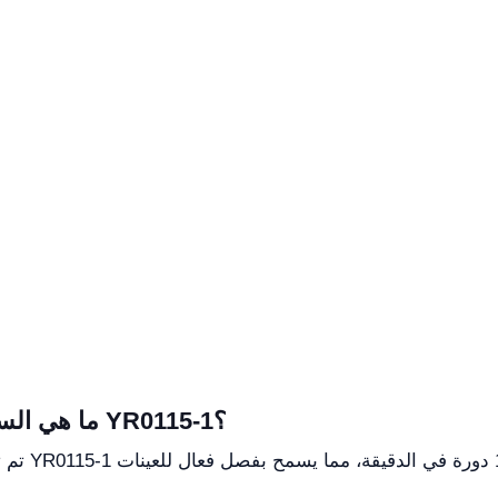
ما هي السرعة القصوى لجهاز الطرد المركزي YR0115-1؟