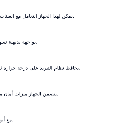
يمكن لهذا الجهاز التعامل مع العينات البيولوجية، والعينات السريرية، ومجموعة متنوعة من المواد البحثية، مما يوفر مرونة لتطبيقات المختبر المختلفة.
نعم، تم تصميم YR0115-1 بواجهة بديهية تسهل التشغيل، مما يجعله سهل الاستخدام لكل من المستخدمين ذوي الخبرة والمبتدئين.
يحافظ نظام التبريد على درجة حرارة ثابتة أثناء عملية الطرد المركزي، وهو أمر ضروري للحفاظ على العينات الحساسة من الأضرار الناتجة عن الحرارة.
يتضمن الجهاز ميزات أمان متعددة مثل قفل الغطاء التلقائي، واكتشاف عدم التوازن، وحماية من ارتفاع درجة الحرارة لضمان التشغيل الآمن.
نعم، يتوافق YR0115-1 مع أنواع دوارات مختلفة، مما يوفر مرونة لاستيعاب أحجام العينات المختلفة ومتطلبات الفصل.