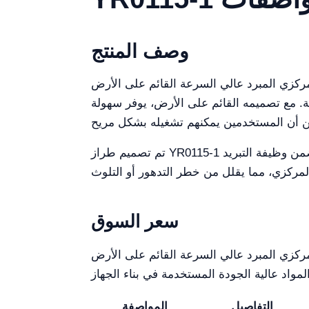
وصف المنتج
ئم على الأرض YR0115-1 لتوفير أداء عالٍ وموثوقية في البيئات المخبرية. يتميز هذا الجهاز بميزات
ية. مع تصميمه القائم على الأرض، يوفر سهولة
تم تصميم طراز YR0115-1 لاستيعاب مجموعة متنوعة من أنواع الدوارات، مما يسمح بالمرونة حسب الاحتياجات المحددة للمختبر. تضمن وظيفة التبريد
سعر السوق
م على الأرض YR0115-1 هو حوالي 7983.00 دولار أمريكي. يعكس هذا السعر التكنولوجيا
التفاصيل
المواصفة