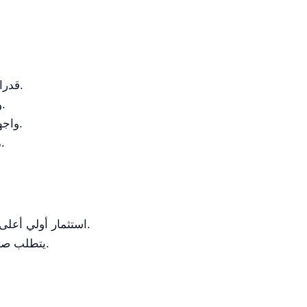
قدرات عالية السرعة لمعالجة العينات بكفاءة.
وظيفة التبريد تحافظ على سلامة العينات.
واجهة سهلة الاستخدام تعزز سهولة التشغيل.
متوافق مع أنواع دوارات مختلفة للمرونة.
استثمار أولي أعلى مقارنة بأجهزة الطرد المركزي القياسية.
يتطلب صيانة لضمان التشغيل الأمثل لنظام التبريد.