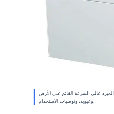
ائم على الأرض YR0115-1، وسعره في السوق، ومزاياه
وعيوبه، وتوصيات الاستخدام.