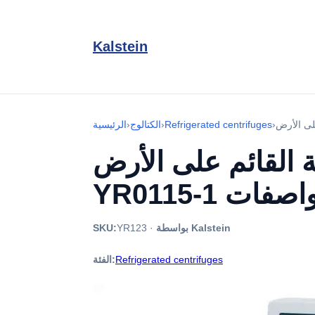
Kalstein
›
Refrigerated centrifuges
›
الكتالوج
›
الرئيسية
 القائم على الأرض
 المواصفات
بواسطة Kalstein
·
YR123
SKU:
Refrigerated centrifuges
الفئة: