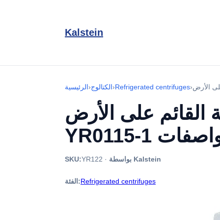
Kalstein
›
Refrigerated centrifuges
›
الكتالوج
›
الرئيسية
 القائم على الأرض
 المواصفات
بواسطة Kalstein
·
YR122
SKU:
Refrigerated centrifuges
الفئة: