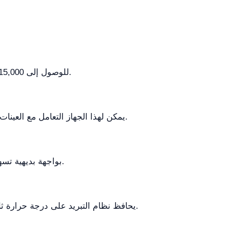
تم تصميم السرعة القصوى لجهاز الطرد المركزي YR0115-1 للوصول إلى 15,000 دورة في الدقيقة، مما يسمح بفصل فعال للعينات.
يمكن لهذا الجهاز التعامل مع العينات البيولوجية، والعينات السريرية، ومجموعة متنوعة من المواد البحثية، مما يوفر مرونة لتطبيقات المختبر المختلفة.
نعم، تم تصميم YR0115-1 بواجهة بديهية تسهل التشغيل، مما يجعله سهل الاستخدام لكل من المستخدمين ذوي الخبرة والمبتدئين.
يحافظ نظام التبريد على درجة حرارة ثابتة أثناء عملية الطرد المركزي، وهو أمر ضروري للحفاظ على العينات الحساسة من الأضرار الناتجة عن الحرارة.