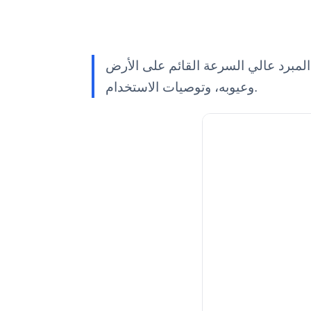
ائم على الأرض YR0115-1، وسعره في السوق، ومزاياه
وعيوبه، وتوصيات الاستخدام.