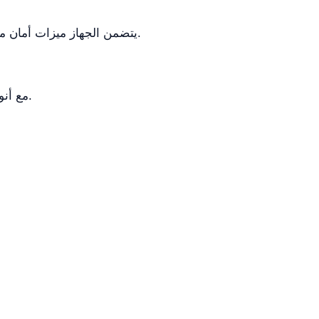
يتضمن الجهاز ميزات أمان متعددة مثل قفل الغطاء التلقائي، واكتشاف عدم التوازن، وحماية من ارتفاع درجة الحرارة لضمان التشغيل الآمن.
نعم، يتوافق YR0115-1 مع أنواع دوارات مختلفة، مما يوفر مرونة لاستيعاب أحجام العينات المختلفة ومتطلبات الفصل.