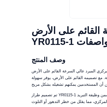
 القائم على الأرض
 المواصفات
وصف المنتج
ئم على الأرض YR0115-1 لتوفير أداء عالٍ وموثوقية في البيئات المخبرية. يتميز هذا الجهاز بميزات
ية. مع تصميمه القائم على الأرض، يوفر سهولة
تم تصميم طراز YR0115-1 لاستيعاب مجموعة متنوعة من أنواع الدوارات، مما يسمح بالمرونة حسب الاحتياجات المحددة للمختبر. تضمن وظيفة التبريد