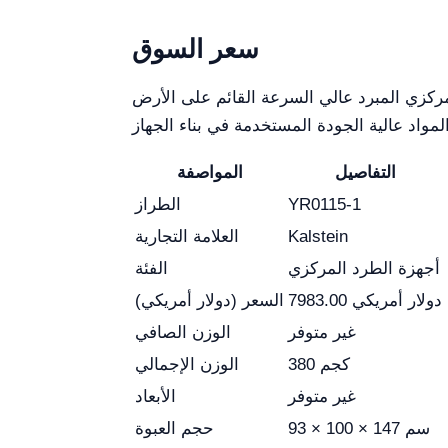
سعر السوق
م على الأرض YR0115-1 هو حوالي 7983.00 دولار أمريكي. يعكس هذا السعر التكنولوجيا
التفاصيل
المواصفة
YR0115-1
الطراز
Kalstein
العلامة التجارية
أجهزة الطرد المركزي
الفئة
7983.00 دولار أمريكي
السعر (دولار أمريكي)
غير متوفر
الوزن الصافي
380 كجم
الوزن الإجمالي
غير متوفر
الأبعاد
93 × 100 × 147 سم
حجم العبوة