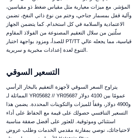
المؤشر. مع ميزات معيارية مثل مقياس ضغط ذو مقياسين،
وآلية قفل بمسمار جناحي، وختم من نوع ذاتي النفخ، تضمن
الاعتمادية والسلامة في كل استخدام. كما يتضمن الجهاز
سلّتين من سلال التعقيم المصنوعة من الفولاذ المقاوم
للصدأ، ومزود بواجهة اختبار PT/TT قياسية، مما يجعله عالي
التنوع لعدة إعدادات مخبرية و سريرية.
التسعير السوقي
يتراوح السعر السوقي لأجهزة التعقيم بالبخار الرأسي
المماثلة لـ YR05682 // YR05687 عمومًا بين 4100 دولار
و4900 دولار، وفقاً للميزات والتكوينات المحددة. يضمن هذا
التسعير التنافسي حصولك على قيمة مع الحفاظ على أداء
استثنائي وموثوقية. للعثور على أفضل صفقة مناسبة
لاحتياجاتك، نوصي بمقارنة مقدمي الخدمات وطلب عروض