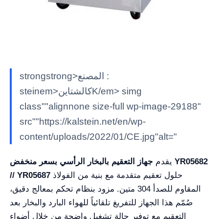
strongstrong>المصنع :
steinem>كالشتاينK/em> simg
class""alignnone size-full wp-image-29188"
src""https://kalstein.net/en/wp-
content/uploads/2022/01/CE.jpg"alt="
يقدم
جهاز التعقيم بالبخار الرأسي بسعر منخفض YR05682
حلول تعقيم متقدمة مع بنية من الفولاذ
// YR05687
المقاوم للصدأ 304 متين. مزود بنظام تحكم بمعالج دقيق،
صُمّم هذا الجهاز للتفريغ تلقائياً للهواء البارد والبخار بعد
التعقيم مع توفير حالة تشغيل واضحة من خلال أضواء