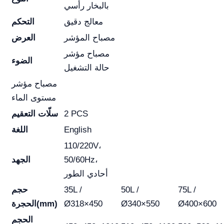
بالبخار رأسي
معالج دقيق
التحكم
مصباح المؤشر
العرض
مصباح مؤشر
الضوء
حالة التشغيل
مصباح مؤشر
مستوى الماء
2 PCS
سلّات التعقيم
English
اللغة
110/220V،
50/60Hz،
الجهد
أحادي الطور
75L /
50L /
35L /
حجم
Ø400×600
Ø340×550
Ø318×450
الحجرة(mm)
الحجم