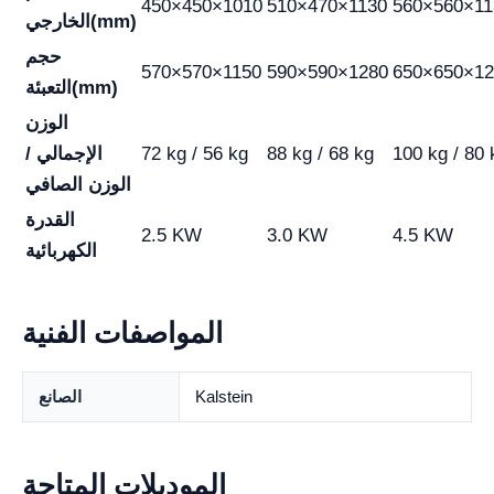
450×450×1010
510×470×1130
560×560×11
الخارجي(mm)
حجم
570×570×1150
590×590×1280
650×650×12
التعبئة(mm)
الوزن
100 kg / 80 
88 kg / 68 kg
72 kg / 56 kg
الإجمالي /
الوزن الصافي
القدرة
2.5 KW
3.0 KW
4.5 KW
الكهربائية
المواصفات الفنية
Kalstein
الصانع
الموديلات المتاحة