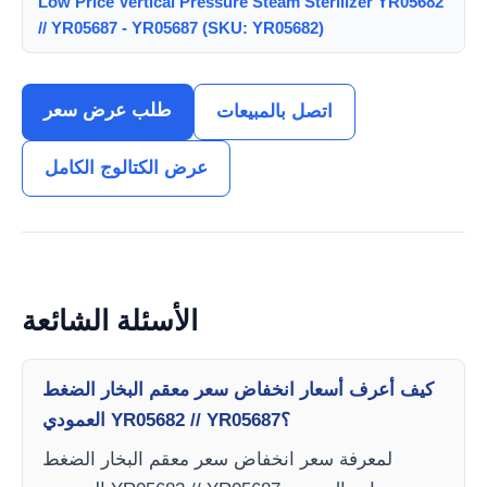
Low Price Vertical Pressure Steam Sterilizer YR05682
// YR05687 - YR05687 (SKU: YR05682)
طلب عرض سعر
اتصل بالمبيعات
عرض الكتالوج الكامل
الأسئلة الشائعة
كيف أعرف أسعار انخفاض سعر معقم البخار الضغط
العمودي YR05682 // YR05687؟
لمعرفة سعر انخفاض سعر معقم البخار الضغط