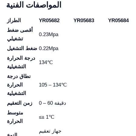
المواصفات الفنية
YR05684
YR05683
YR05682
الطراز
أقصى ضغط
0.23Mpa
تشغيلي
0.22Mpa
ضغط التشغيل
درجة الحرارة
134℃
التشغيلية
نطاق درجة
105 – 134℃
الحرارة
التشغيلية
0 – 60 دقيقة
زمن التعقيم
متوسط
≤± 1℃
الحرارة
جهاز تعقيم
النوع