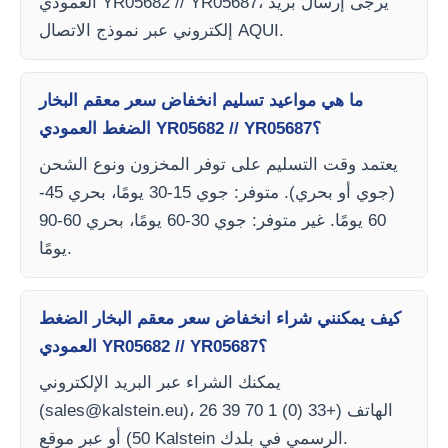
العمودي YR05682 // YR05687، يرجى إرسال بريد
إلكتروني عبر نموذج الاتصال AQUI.
ما هي مواعيد تسليم انخفاض سعر معقم البخار
الضغط العمودي YR05682 // YR05687؟
يعتمد وقت التسليم على توفر المخزون ونوع الشحن
(جوي أو بحري). متوفر: جوي 15-30 يومًا، بحري 45-
60 يومًا. غير متوفر: جوي 30-60 يومًا، بحري 60-90
يومًا.
كيف يمكنني شراء انخفاض سعر معقم البخار الضغط
العمودي YR05682 // YR05687؟
يمكنك الشراء عبر البريد الإلكتروني
)، الهاتف (+33 (0) 1 70 39 26
sales@kalstein.eu
(
50) أو عبر موقع Kalstein الرسمي في بلدك.