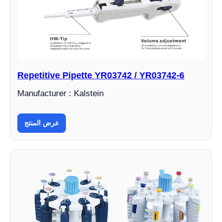
Repetitive Pipette YR03742 / YR03742-6
Manufacturer : Kalstein
عرض المنتج