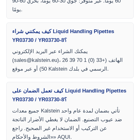
60 يومًا. غير متوفر: جوي 30-60 يومًا، بحري 60-90
يومًا.
كيف يمكنني شراء Liquid Handling Pipettes
YR03730 / YR03730-8؟
يمكنك الشراء عبر البريد الإلكتروني
)، الهاتف (+33 (0) 1 70 39 26
sales@kalstein.eu
(
50) أو عبر موقع Kalstein الرسمي في بلدك.
كيف تعمل الضمان على Liquid Handling Pipettes
YR03730 / YR03730-8؟
جميع معدات Kalstein تأتي بضمان لمدة عام واحد
ضد عيوب التصنيع. الضمان لا يغطي الأضرار الناتجة
عن التركيب أو الاستخدام غير الصحيح. راجع
«الشروط والأحكام» AQUI.