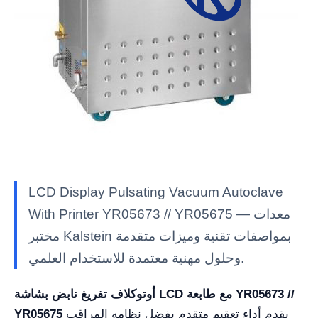
LCD Display Pulsating Vacuum Autoclave
With Printer YR05673 // YR05675 — معدات
مختبر Kalstein بمواصفات تقنية وميزات متقدمة
وحلول مهنية معتمدة للاستخدام العلمي.
أوتوكلاف تفريغ نابض بشاشة LCD مع طابعة YR05673 //
يقدم أداء تعقيم متقدم بفضل نظامه المراقب
YR05675