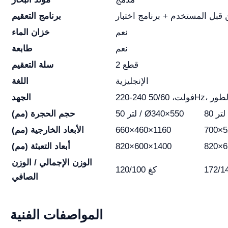
قبل المستخدم + برنامج اختبار
برنامج التعقيم
نعم
خزان الماء
نعم
طابعة
2 قطع
سلة التعقيم
الإنجليزية
اللغة
، أحادي الطور
الجهد
50 لتر / Ø340×550
حجم الحجرة (مم)
700×5
660×460×1160
الأبعاد الخارجية (مم)
820×6
820×600×1400
أبعاد التعبئة (مم)
الوزن الإجمالي / الوزن
120/100 كغ
الصافي
المواصفات الفنية