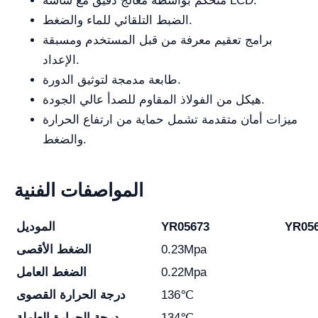
متحكَّم بواسطة معالج دقيق مع شاشة LCD.
الضبط التلقائي للماء والضغط.
برامج تعقيم معرفة من قبل المستخدم ومسبقة
الإعداد.
طابعة مدمجة لتوثيق الدورة.
هيكل من الفولاذ المقاوم للصدأ عالي الجودة.
ميزات أمان متقدمة تشمل حماية من ارتفاع الحرارة
والضغط.
المواصفات الفنية
YR05
YR05673
الموديل
0.23Mpa
الضغط الأقصى
0.22Mpa
الضغط العامل
136℃
درجة الحرارة القصوى
134℃
درجة الحرارة العاملة