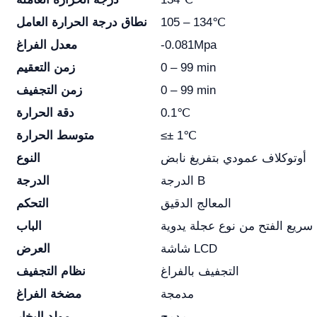
105 – 134℃
نطاق درجة الحرارة العامل
-0.081Mpa
معدل الفراغ
0 – 99 min
زمن التعقيم
0 – 99 min
زمن التجفيف
0.1℃
دقة الحرارة
≤± 1℃
متوسط الحرارة
أوتوكلاف عمودي بتفريغ نابض
النوع
الدرجة B
الدرجة
المعالج الدقيق
التحكم
سريع الفتح من نوع عجلة يدوية
الباب
شاشة LCD
العرض
التجفيف بالفراغ
نظام التجفيف
مدمجة
مضخة الفراغ
مدمج
مولد البخار