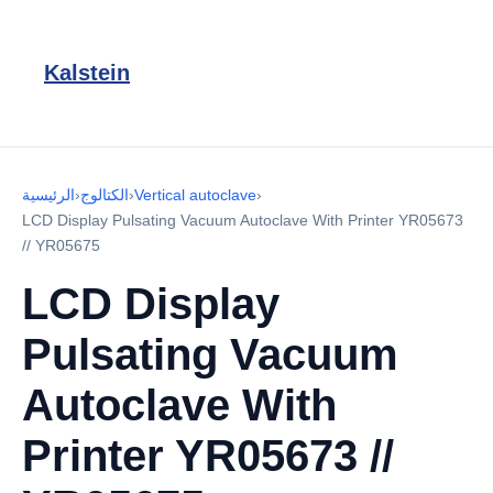
Kalstein
›
Vertical autoclave
›
الكتالوج
›
الرئيسية
LCD Display Pulsating Vacuum Autoclave With Printer YR05673
// YR05675
LCD Display
Pulsating Vacuum
Autoclave With
Printer YR05673 //