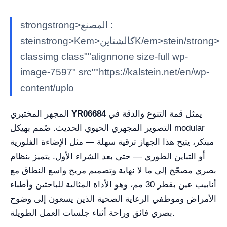
strongstrong>المصنع :
steinstrong>Kem>كالشتاينK/em>stein/strong>
classimg class""alignnone size-full wp-
image-7597" src""https://kalstein.net/en/wp-
content/uplo
يمثل قمة التنوع والدقة في
YR06684
المجهر المختبري
التصوير المجهري الحيوي الحديث. صُمم بهيكل modular
مبتكر، يتيح هذا الجهاز ترقية سهلة — مثل الإضاءة الفلورية
أو التباين الطوري — حتى بعد الشراء الأول. يتميز بنظام
بصري مصحّح إلى ما لا نهاية وتصميم مريح واسع النطاق مع
أنابيب عين بقطر 30 مم، وهو الأداة المثالية للباحثين وأطباء
الأمراض وموظفي الرعاية الصحية الذين يسعون إلى وضوح
بصري فائق وراحة أثناء جلسات العمل الطويلة.