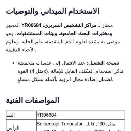
الاستخدام الميداني والتوصيات
ممتاز لـ
مراكز التشخيص السريري،
YR06684
المجهر
ومختبرات البحث الجامعية، وبيئات المستشفيات
. وهو
موصى به بشدة لعلوم الدم المتقدمة، علم الخلية، وعلوم
الأحياء الدقيقة.
نصيحة التشغيل:
عند الانتقال إلى عدسات منخفضة
القوة (مثل 4x)، تذكر استخدام المكثف القابل للإمالة
لضمان إضاءة مجال الرؤية بأكمله بشكل متساوٍ.
المواصفات الفنية
YR06684
البند
Seidentopf Trinocular, مائل 30°, قابل
الرأس