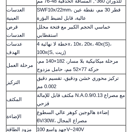
للدوران 360°, المسافة الحدقية 48-76 مم
SWF10x/22mm، قطر 30 مم، نقطة عين
العدسات
عالية، قابل لضبط البؤرة
العينية
خماسي الحجم الكبير مع فتحة محلل
قرص
استقطابي
العدسات
خطة لا نهائية 4x، 10x، 20x، 40x(S)،
عدسات
100x(S, زيت)
الهدف
مرحلة ميكانيكية بلا مسار، 182×140 مم،
مرحلة العمل
حركة 77×52 مم، حامل مزدوج
تركيز محوري خشن ودقيق، تقسيم دقيق
التركيز
0.002 مم
مكثف قابل للإمالة N.A.0.9/0.13 مع مصراع
المكثف
قزحي
إضاءة هالوجين كوهر عالي السطوع
الإضاءة
6V/30W، مصراع المجال
جهد واسع 100V~240V
مزود الطاقة