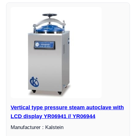
Vertical type pressure steam autoclave with
LCD display YR06941 // YR06944
Manufacturer : Kalstein