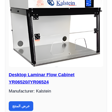
Desktop Laminar Flow Cabinet
YR06520//YR06524
Manufacturer: Kalstein
عرض المنتج