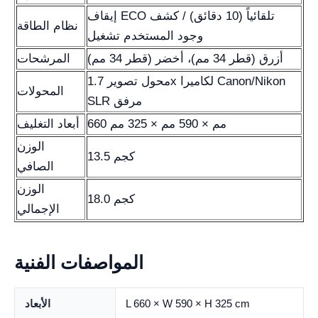
إيقاف ECO تلقائياً (10 دقائق) / كشف
نظام الطاقة
وجود المستخدم تشغيل
أزرق (قطر 34 مم)، أخضر (قطر 34 مم)
المرشحات
محول تصوير 1.7x لكاميرا Canon/Nikon
المحولات
SLR مرفق
660 مم × 590 مم × 325 مم
أبعاد التغليف
الوزن
13.5 كجم
الصافي
الوزن
18.0 كجم
الإجمالي
المواصفات الفنية
L 660 × W 590 × H 325 cm
الأبعاد