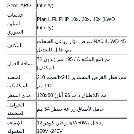
Semi-APO
Infinity)
عدسات
Plan L FL PHP 10x، 20x، 40x (LWD
التباين
Infinity)
الطوري
قرص دوّار رباعي الفتحات، NA0.4، WD 45
المكثف
مم، قابل للتعديل
72 مم (مع المكثف) / 195 مم (بدون
مسافة العمل
المكثف)
الحجم 210x241 مم، قطر القرص المستدير
المنصة
110 مم
الميكانيكية
128x80 مم (للأطباق ذات 96 آبار)
مدى السفر
الحوامل
حامل لأطباق زراعة بقطر 54 مم
المضمنة
هالوجين كوهر 12V/50W، إدخال
الإضاءة
100V~240V
المنقولة