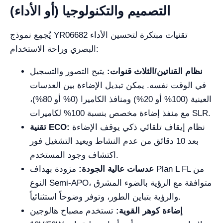
التصميم والتكنولوجيا (أو الأداء)
يُجمِع نموذج YR06682 تقنيات مبتكرة لتحسين الأداء
البصري وراحة الاستخدام:
نظام القناتين/الثلاث قنوات:
يتيح التصور والتسجيل
في الوقت نفسه. يمكن تبديل الإضاءة بين العدسات
العينية (100% أو 20%) ومنافذ الكاميرا (0% أو 80%)،
مع منفذ إضاءة مخصص بنسبة 100% لكاميرات SLR.
نظام إيقاف تلقائي ذكي يوقف الإضاءة
تقنية ECO:
بعد 10 دقائق من عدم النشاط ويعيد التشغيل فور
اكتشاف وجود المستخدم.
عدسات عالية الجودة:
مزودة بهداف Plan L FL من
النوع Semi-APO، متوافقة مع الرؤية بالضوء المشرق
والرؤية بتباين الطور، وتوفر وضوحاً استثنائياً.
إضاءة كوهر القوية:
تستخدم مصباح هالوجين