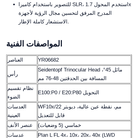
للتصوير باستخدام كاميرا SLR، استخدم المحول 1.7x
المدرج المرفق لتحسين مجال الرؤية لأجهزة
الاستشعار كاملة الإطار.
المواصفات الفنية
YR06682
العناصر
Seidentopf Trinocular Head مائل 45°،
رأس
المسافة بين الحدقتين 48-76 مم
نظام تقسيم
E100:P0 / E20:P80 التحويل
الضوء
WF10x/22 مم، نقطة عين عالية، ديوبتر
العدسات
قابل للتعديل
العينية
خماسي (5 وضعيات)
عنصر الأنف
Plan L FL 4x، 10x، 20x، 40x (LWD
عدسات