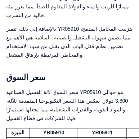
ممتازًا للزيت والماء والفولاذ المقاوم للصدأ، مما يعزز بيئة
خالية من التسرب.
بالإضافة إلى ذلك، تتميز YR05910 بتزييت المحامل المدمج،
مما يضمن سهولة التشغيل والصيانة. السلامة هي الأهم مع
تضمين نظام قفل الباب الذي يقلل من سوء الاستخدام
والمخاطر المرتبطة بإرهاق المشغل.
سعر السوق
سعر السوق لآلة الغسيل الصناعية YR05910 هو حوالي
3,800 دولار. يعكس هذا السعر التكنولوجيا المتقدمة للآلة،
والمواد القوية، والقدرات التشغيلية، مما يجعلها استثمارًا
قيمًا للشركات في قطاع الغسيل.
YR05911
YR05910
الميزة