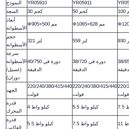
YR05
YR05911
YR05910
النموذج
م
50 كجم
30 كجم
السعة
أبعاد
Φ1065×628 مم
Φ905×500 مم
الأسطوانة
حجم
تر
559 لتر
321 لتر
الأسطوانة
سرعة
3 دورة في
38/720 دورة في
40/750 دورة في
الأسطوانة
دقيقة
الدقيقة
الدقيقة
(غسيل/
دوران)
220/240/380/415/440
220/240/380/415/440
220/
الجهد
فولت
فولت
فولت
قدرة
اط
5.5 كيلو واط
4 كيلو واط
المحرك
قدرة
اط
7.5 كيلو واط
5.5 كيلو واط
العاكس