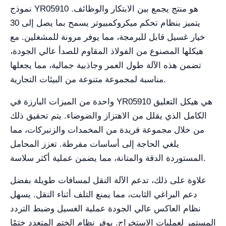
نموذج YR05910 هو منتج يجمع بين الابتكار والوظائف.
يتميز بنظام تحكم ميكروكمبيوتر يسمح بما يصل إلى 30
خيار غسيل قابل للبرمجة، مما يوفر مرونة للمشغلين. مع
هيكلها المصنوع من الفولاذ المقاوم للصدأ عالي الجودة،
تضمن هذه الآلة طول العمر وجاذبية جمالية، مما يجعلها
مناسبة لمجموعة متنوعة من البيئات التجارية.
واحدة من الميزات البارزة في YR05910 هي هيكل التعليق
الكامل الذي يقلل من الاهتزاز والضوضاء. يتم تحقيق ذلك
من خلال مجموعة فريدة من المخمدات والزنبركات، مما
يلغي الحاجة إلى أساسات مفرطة. تعزز المحامل
المستوردة الدقة والمتانة، مما يضمن عملية أكثر سلاسة.
علاوة على ذلك، تدعم الآلة النقل لمسافات طويلة بفضل
دعم البراغي الثابت، مما يمنع التلف أثناء النقل. يسهل
نظام العاكس عالي الجودة عملية الغسيل وضبط التردد
المستمر لعمليات الاستخراج. يوفر نظام الختم المتعدد ختمًا