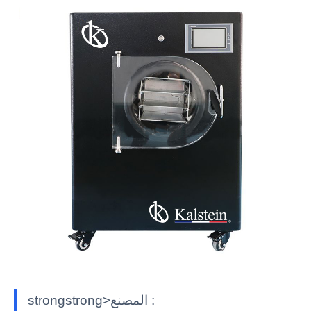
strongstrong>المصنع :