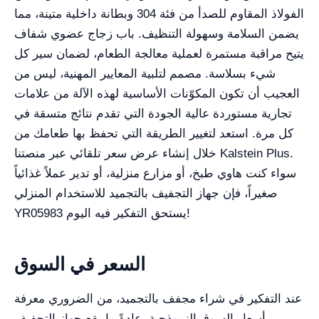
الفولاذ المقاوم للصدأ من فئة 304 وبطانة داخلية متينة، مما
يضمن السلامة وسهولة التنظيف. باب زجاج عضوي شفاف
يتيح مراقبة مستمرة لعملية معالجة الطعام، لضمان سير كل
شيء بسلاسة. مصمم لتلبية المعايير المهنية، ليس من
العجيب أن تكون المكوّنات الأساسية لهذه الآلة من علامات
تجارية مستوردة عالية الجودة التي تقدم نتائج متسقة في
كل مرة. استعد لتغيير الطريقة التي تحفظ بها طعامك من
خلال إنشاء عرض سعر تلقائي عبر منصتنا Kalstein Plus.
سواء كنت هاوي طبخ، أو مزارع منزلية، أو تدير عملاً غذائياً
صغيراً، فإن جهاز التجفيف بالتجميد للاستخدام المنزلي
YR05983 يستحق التفكير فيه اليوم!
السعر في السوق
عند التفكير في شراء مجفف بالتجميد، من الضروري معرفة
أسعار السوق النموذجية. عادةً ما يقع جهاز التجفيف