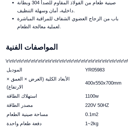
صينية طعام من الفولاذ المقاوم للصدأ 304 وبطانة
داخلية، أمان وسهلة التنظيف.
باب من الزجاج العضوي الشفاف للمراقبة المباشرة
لعملية معالجة الطعام.
المواصفات الفنية
\r\n\r\n\r\n\r\n\r\n\r\n\r\n\r\n\r\n\r\n\r\n\r\n\r\n\r\n\r\n\r\n\r\n
YR05983
الموديل
الأبعاد الكلية (العرض × العمق ×
400x550x700mm
الارتفاع)
1100w
استهلاك الطاقة
220V 50HZ
مصدر الطاقة
0.1m2
مساحة صينية الطعام
1~2kg
دفعة طعام واحدة