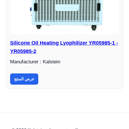
Silicone Oil Heating Lyophilizer YR05985-1 -
YR05985-2
Manufacturer : Kalstein
عرض المنتج