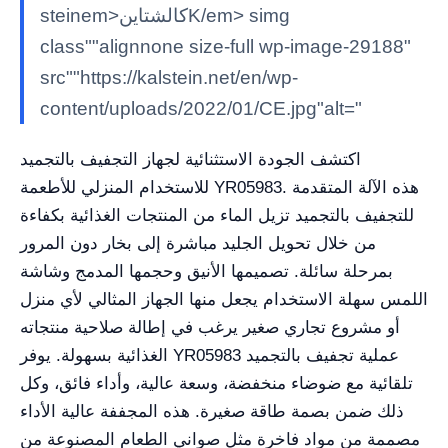
steinem>كالشتاينK/em> simg
class""alignnone size-full wp-image-29188"
src""https://kalstein.net/en/wp-
content/uploads/2022/01/CE.jpg"alt="
اكتشف الجودة الاستثنائية لجهاز التجفيف بالتجميد
للاستخدام المنزلي للأطعمة YR05983. هذه الآلة المتقدمة
للتجفيف بالتجميد تزيل الماء من المنتجات الغذائية بكفاءة
من خلال تحويل الجليد مباشرة إلى بخار دون المرور
بمرحلة سائلة. تصميمها الأنيق وحجمها المدمج وشاشة
اللمس سهلة الاستخدام يجعل منها الجهاز المثالي لأي منزل
أو مشروع تجاري صغير يرغب في إطالة صلاحية منتجاته
الغذائية بسهولة. يوفر YR05983 عملية تجفيف بالتجميد
تلقائية مع ضوضاء منخفضة، وسعة عالية، وأداء فائق، وكل
ذلك ضمن بصمة طاقة صغيرة. هذه المجففة عالية الأداء
مصممة من مواد فاخرة مثل صواني الطعام المصنوعة من