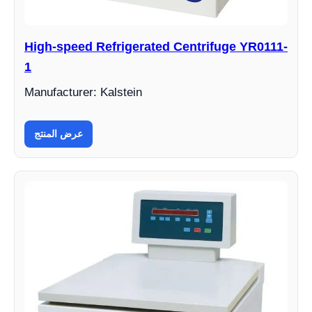
High-speed Refrigerated Centrifuge YR0111-
1
Manufacturer: Kalstein
عرض المنتج