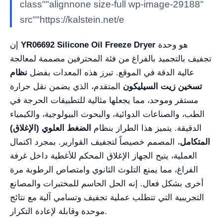
class""alignnone size-full wp-image-29188"
src""https://kalstein.net/e
هو وحدة
YR06692 Silicone Oil Freeze Dryer
إن
تجفيف بالتجميد بالفراغ من فئة المحترفين مصممة لمعالجة
عالية الدقة في الموقع. تبرز هذه المعدات بفضل
نظام
تسخين زيت السيليكون
المتقدم، الذي يضمن نقل حرارة
مستقر وموحد، مما يجعلها مثالية للتطبيقات الحرجة في
الطب، والصناعات الدوائية، والبحوث البيولوجية، والكيمياء
الدقيقة. يتميز هذا الطراز بنظام
الضغط العلوي (الإغلاق)
المتكامل
، المصمم خصيصاً لتجفيف القوارير. بمجرد اكتمال
العملية، يتيح الجهاز الإغلاق المحكم للأغطية داخل غرفة
الفراغ، مما يمنع التلوث الثانوي وامتصاص الرطوبة مرة
أخرى بشكل فعال. إنه الحل الحاسم للمختبرات والمصانع
التجريبية التي تتطلب عملية تجفيف وتسامي آلية مع نتائج
موحدة وقابلة لإعادة التكرار.