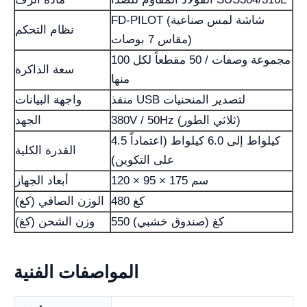
FD-PILOT (شاشة لمس صناعية
نظام التحكم
مقاس 7 بوصات)
100 مجموعة وصفات / 50 مقطعاً لكل
سعة الذاكرة
منها
منفذ USB لتصدير المنحنيات
واجهة البيانات
380V / 50Hz (ثلاثي الطور)
الجهد
4.5 كيلواط إلى 6.0 كيلواط (اعتماداً
القدرة الكلية
على التكوين)
120 × 95 × 175 سم
أبعاد الجهاز
480 كغ
الوزن الصافي (كغ)
550 كغ (صندوق خشبي)
وزن الشحن (كغ)
المواصفات الفنية