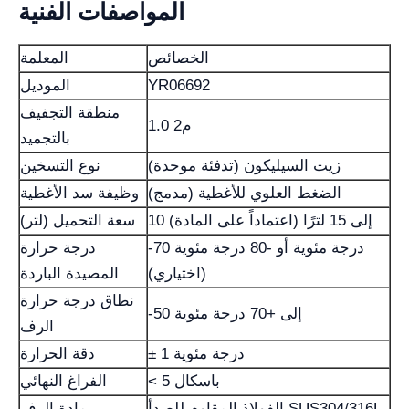
المواصفات الفنية
الخصائص
المعلمة
YR06692
الموديل
منطقة التجفيف
1.0 م2
بالتجميد
زيت السيليكون (تدفئة موحدة)
نوع التسخين
الضغط العلوي للأغطية (مدمج)
وظيفة سد الأغطية
10 إلى 15 لترًا (اعتماداً على المادة)
سعة التحميل (لتر)
-70 درجة مئوية أو -80 درجة مئوية
درجة حرارة
(اختياري)
المصيدة الباردة
نطاق درجة حرارة
-50 إلى +70 درجة مئوية
الرف
± 1 درجة مئوية
دقة الحرارة
< 5 باسكال
الفراغ النهائي
الفولاذ المقاوم للصدأ SUS304/316L
مادة الرف