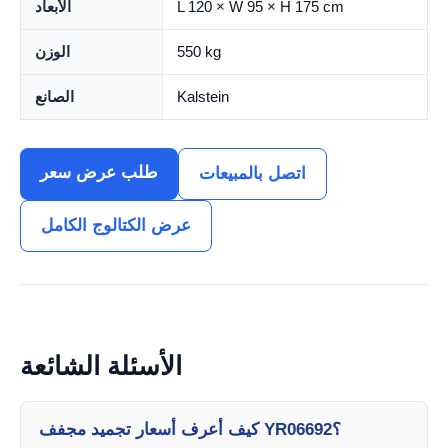
L 120 × W 95 × H 175 cm
الأبعاد
550 kg
الوزن
Kalstein
الصانع
طلب عرض سعر
اتصل بالمبيعات
عرض الكتالوج الكامل
الأسئلة الشائعة
كيف أعرف أسعار تجميد مجفف YR06692؟