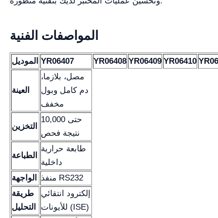
وتحسين عمليات المختبر لديك بتقنية متطورة.
المواصفات الفنية
YR06
YR06410
YR06409
YR06408
YR06407
الموديل
مصل، بلازما،
دم كامل وبول
العينة
مخفف
حتى 10,000
التخزين
نتيجة فحص
طابعة حرارية
الطباعة
داخلية
منفذ RS232
الواجهة
إلكترود انتقائي
طريقة
للأيونات (ISE)
التحليل