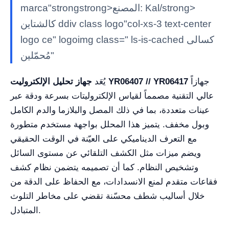
marca"strongstrong>المصنع: Kal/strong>
كالشتاين ddiv class logo"col-xs-3 text-center
logo ce" logoimg class=" ls-is-cached كسالى
مُحمّلين"
جهازاً
جهاز تحليل الإلكتروليت YR06407 // YR06417
يُعَد
عالي التقنية مصمماً لقياس الإلكتروليتات بسرعة ودقة عبر
عينات متعددة، بما في ذلك المصل والبلازما والدم الكامل
وبول مخفف. يتميز هذا المحلل بواجهة مستخدم متطورة
مع التعرف الديناميكي على العيّنة في الوقت الحقيقي
ويضم ميزات مثل الكشف التلقائي عن مستوى السائل
وتشخيص النظام. كما أن تصميمه يتضمن نظام كشف
فقاعات متقدم لمنع الانسدادات، مع الحفاظ على الدقة من
خلال أساليب شطف محسّنة تقضي على مخاطر التلوث
المتبادل.