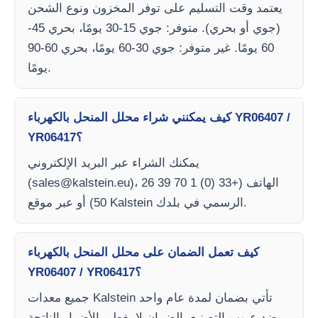
يعتمد وقت التسليم على توفر المخزون ونوع الشحن
(جوي أو بحري). متوفر: جوي 15-30 يومًا، بحري 45-
60 يومًا. غير متوفر: جوي 30-60 يومًا، بحري 60-90
يومًا.
كيف يمكنني شراء محلل المنحل بالكهرباء YR06407 /
YR06417؟
يمكنك الشراء عبر البريد الإلكتروني
)، الهاتف (+33 (0) 1 70 39 26
sales@kalstein.eu
(
50) أو عبر موقع Kalstein الرسمي في بلدك.
كيف تعمل الضمان على محلل المنحل بالكهرباء
YR06407 / YR06417؟
جميع معدات Kalstein تأتي بضمان لمدة عام واحد
ضد عيوب التصنيع. الضمان لا يغطي الأضرار الناتجة