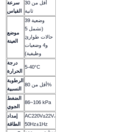
أقل من 30
سرعة
ثانية
القياس
39 وضعية
(تشمل 5
موضع
حالات طوارئ
العينة
و4 وضعيات
وظيفية)
درجة
5-40°C
الحرارة
الرطوبة
أقل من 80%
النسبية
الضغط
86~106 kPa
الجوي
AC220V±22V،
إمداد
50Hz±1Hz
الطاقة