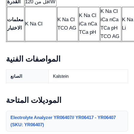
أقل من 120W
القدرة
K Na Cl
K Na Cl
K Na
iCa nCa
K Na Cl
معلمات
K Na Cl
iCa nCa
Li
TCa pH
TCO AG
الاختبار
TCa pH
TCO AG
المواصفات الفنية
Kalstein
الصانع
الموديلات المتاحة
Electrolyte Analyzer YR06407// YR06417 - YR06407
(SKU: YR06407)