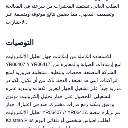
الطلب العالي. تستفيد المختبرات من سرعته في المعالجة
وتصميمه البديهي، مما يضمن نتائج موثوقة ومتسقة عبر
الاختبارات.
التوصيات
للاستفادة الكاملة من إمكانات جهاز تحليل الإلكتروليت
YR06407 // YR06417، اتبع إرشادات الصيانة والمعايرة من
الشركة المصنعة. فحصات وتنظيف منتظمة ضرورية لمنع
التراكمات التي قد تضعف الدقة. تأكد من أن تكون الكوادر
مدربة جيداً على تشغيل الجهاز لتعزيز الكفاءة وتمديد عمره
التشغيلي. للحصول على جهاز تحليل إلكتروليت موثوق
ودقيق يمكنه رفع قدرات مختبرك، ضع في اعتبارك جهاز
تحليل الإلكتروليت YR06407 // YR06417. قم بزيارة منصة
Kalstein Plus لطلب اقتباس شخصي أو تلقائي اليوم