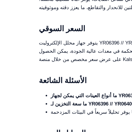
السعر السوقي
يتوفر جهاز محلل الإلكتروليت YR06396 // YR06406 في السوق بسعر يتراوح بين 2000 و7000 دولار أميركي، وفقاً للميزات الإضافية ومواصفات المورد. هذه
ر بحكمة في معدات عالية الجودة، يمكن الحصول
الأسئلة الشائعة