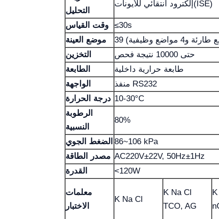
إلكترود انتقائي للأيونات(ISE)
التحليل
≤30s
وقت القياس
موضع العينة
حتى 10000 نتيجة فحص
التخزين
طابعة حرارية داخلية
الطابعة
منفذ RS232
الواجهة
10-30°C
درجة الحرارة
الرطوبة
80%
النسبية
86~106 kPa
الضغط الجوي
AC220V±22V, 50Hz±1Hz
مصدر الطاقة
<120W
القدرة
K
K Na Cl
معلمات
K Na Cl
n
TCO, AG
الاختبار