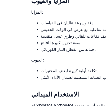
المزايا والعيوب
المزايا:
دقة وسرعة عاليان في القياسات.
سعة تخزين كبيرة للنتائج.
حماية من انقطاع التيار الكهربائي.
العيوب:
تكلفة أولية كبيرة لبعض المختبرات.
الاستخدام الميداني
إن YR06396 // YR06406 مناسب تماماً للمختبرات السريرية والمستشفيات التي تسعى إلى تحليل إلكتروليت فعال ودقيق. قدرته على معالجة أنواع متعددة