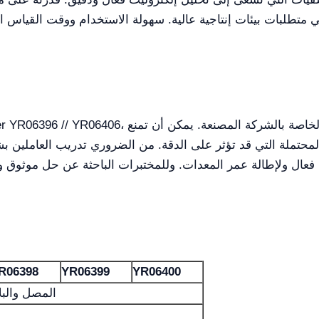
 متطلبات بيئات إنتاجية عالية. سهولة الاستخدام ووقت القياس ا
لمحتملة التي قد تؤثر على الدقة. من الضروري تدريب العاملين 
فعال ولإطالة عمر المعدات. وللمختبرات الباحثة عن حل موثوق ودقيق لتحليل الإلكترول
R06398
YR06399
YR06400
المصل والبل