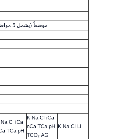
39 موضعاً (يشمل 5 مواضع طارئة و4 مواضع وظيفية)
K Na Cl iCa
 Na Cl iCa
nCa TCa pH
K Na Cl Li
Ca TCa pH
TCO₂ AG