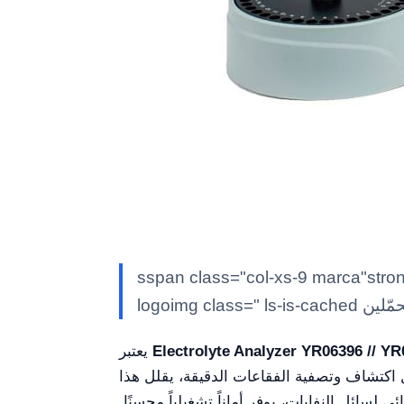
sspan class="col>المصنع: Kal/strong> كالشتاين ddiv class logo"col-xs-3 text-center logo ce"
Electrolyte Analyzer YR06396 // Y
يعتبر
ال اكتشاف وتصفية الفقاعات الدقيقة، يقلل هذا
ائل النفايات، يوفر أماناً تشغيلياً محسنًا.