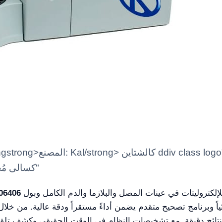
-xs-9 marca"strongstrong
logoimg class=" ls-is-cached كسالى مُحمّلين"
جهازاً مبتكراً يوفر قياسات سريعة ودقيقة للإلكتروليتات في عينات المصل والبلازما والدم الكامل وبول
R06406
ئياً وبرنامج تصحيح متقدم يضمن أداءً مستقراً ودقة عالية. من خل
ائج دقيقة. مع تشخيصات النظام في الوقت الحقيقي وكشف تلقائي لس