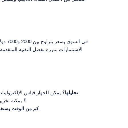
الاستثمارات مبررة بفضل التقنية المتقدمة
يمكن للجهاز قياس الإلكتروليتات في المصل والبلازما والدم الكامل وبول مخفف.
ما أنواع العينات التي يمكن لجهاز YR06396 // YR06406 تحليلها؟
يمكنه تخزين حتى 10,000 نتيجة فحص، وهو مثالي للحفظ الشامل للسجلات.
ما سعة التخزين لـ YR06396 // YR06406؟
تُكتمل عملية القياس في أقل من 30 ثانية، مما يوفر تحليلاً سريعاً في البيئات المزدحمة.
كم من الوقت يستغر