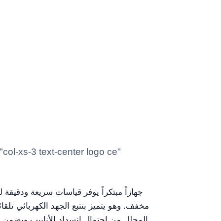
مخفف. وهو يتميز بتتبع الجهد الكهربائي تلقا
المحلل من احتمال انسداد الأنابيب ويضمن نت