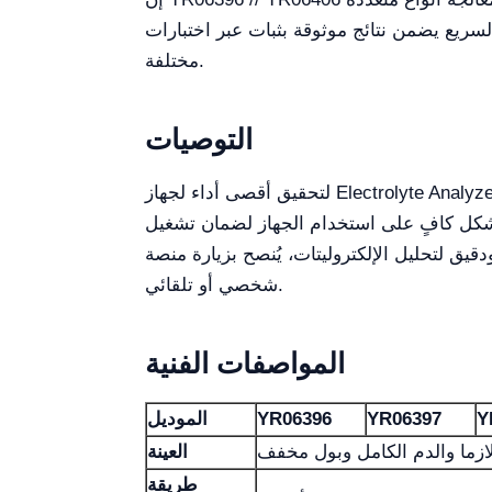
لسريع يضمن نتائج موثوقة بثبات عبر اختبارات
مختلفة.
التوصيات
لتحقيق أقصى أداء لجهاز Electrolyte Analyzer YR06396 // YR06406، يجب الالتزام بإرشادات الصيانة والمعايرة الخاصة بالشركة المصنعة. يمكن أن تمنع
بشكل كافٍ على استخدام الجهاز لضمان تشغيل
يتات، يُنصح بزيارة منصة Kalstein Plus للحصول على عرض سعر
شخصي أو تلقائي.
المواصفات الفنية
Y
YR06397
YR06396
الموديل
ازما والدم الكامل وبول مخفف
العينة
طريقة