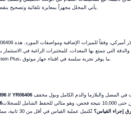
يأتي المحلل مجهزاً بمعايرة تلقائية وتصحيح بنقطتين للانحدار والتقاطع، ما يعزز دقته وموثوقيته.
 والدقة التي تتمتع بها المعدات. للمختبرات الراغبة في الاستثما
على عرض سعر مخصص من خلال منصة Kalstein Plus، ما يوفر تجربة سلسة في اقتناء جهاز موثوق.
ق إجراء القياس؟