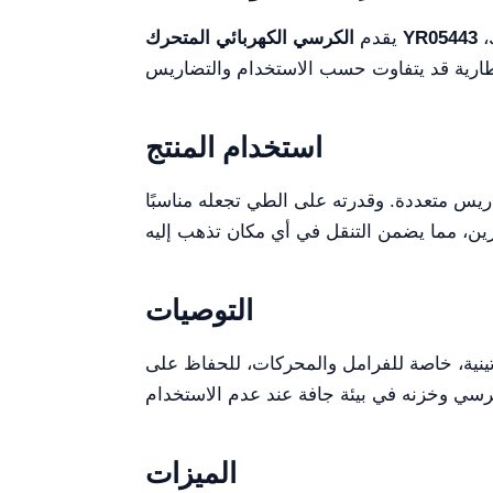
عدة مزايا، بما في ذلك سهولة التشغيل عن بُعد، وإطار خفيف الوزن ومتين، وقدرة عالية على المناورة. ومع ذلك،
الكرسي الكهربائي المتحرك YR05443
يقدم
استخدام المنتج
ريس متعددة. وقدرته على الطي تجعله مناسبًا
التوصيات
تينية، خاصة للفرامل والمحركات، للحفاظ على
الميزات