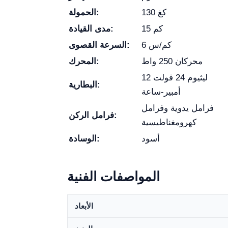
130 كغ
الحمولة:
15 كم
مدى القيادة:
6 كم/س
السرعة القصوى:
محركان 250 واط
المحرك:
ليثيوم 24 فولت 12
البطارية:
أمبير-ساعة
فرامل يدوية وفرامل
فرامل الركن:
كهرومغناطيسية
أسود
الوسادة:
المواصفات الفنية
الأبعاد