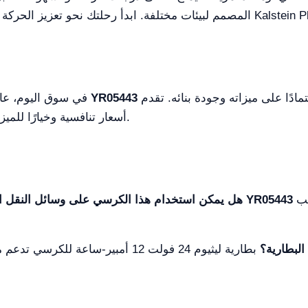
دأ رحلتك نحو تعزيز الحركة اليوم من خلال الحصول على عرض فوري عبر Kalstein Plus.
بين 1,500 دولار و3,500 دولار، اعتمادًا على ميزاته وجودة بنائه. تقدم Kalstein
الكرسي الكهربائي المتحرك YR05443
في سوق اليوم، عاد
أسعار تنافسية وخيارًا للميزات القابلة للتخصيص لتلبية الاحتياجات الفردية.
لتسهيل السفر، بما في ذلك التوافق مع أغلب
الكرسي الكهربائي المتحرك YR05443
هل يمكن استخدام هذا الكرسي على وسائل النقل ال
البطارية؟