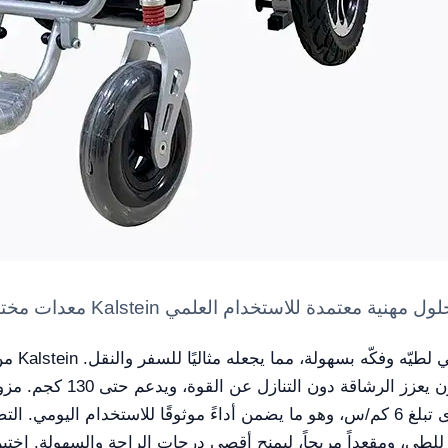
مدى قيادة يصل إلى 15 كم وسرعة قصوى تبلغ 6 كم/س، وهو ما يضمن أداءً موثوقًا ل
لطي، ومقعداً مريحاً، ليمنح أقصى درجات الراحة والسهولة. اختبر