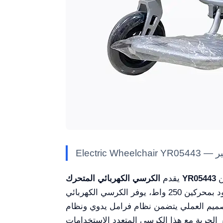
من Kalstein حلاً مبتكرًا للحركة، مع تحكم عن بُعد تلقائي لطيّه وفكّه بسهولة، مما يجعله مثاليًا للسفر والنقل.
الكرسي الكهربائي المتحرك YR05443
يقدم
الإطار المصنوع من الألمنيوم الخفيف الوزن يعزز الرشاقة دون التنازل عن القوة، ويدعم حتى 130 كجم. مزود بمحركين 250 واط، يوفر الكرسي الكهربائي
لاستخدام اليومي. التصميم العملي يتضمن نظام فرامل يدوي ونظام
 الحرية مع هذا الكرسي المتعدد الاستخدامات