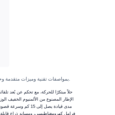
Electric Wheelchair YR05443 — معدات مختبر Kalstein بمواصفات تقنية وميزات متقدمة وحلول مهنية معتمدة للاستخدام العلمي.
فرامل كهرومغناطيسي، ومساند ذراع قابلة ل