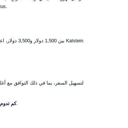
المصمم لبيئات مختلفة. اب
بطارية ليثيوم 24 فولت 12 أمبير-ساعة للكرسي تدعم مدى قيادة يصل إلى 15 كم عند الشحن الكامل.
كم تدوم 