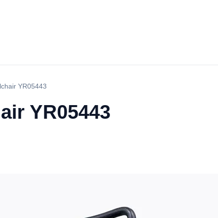
elchair YR05443
hair YR05443