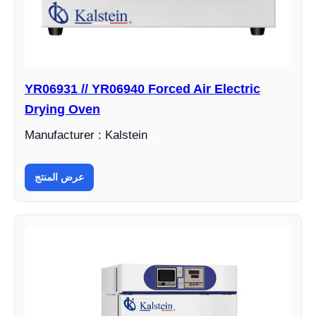
YR06931 // YR06940 Forced Air Electric
Drying Oven
Manufacturer : Kalstein
عرض المنتج