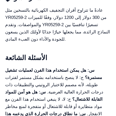
عادةً ما تتراوح أفران التجفيف الكهربائية بالتسخين مثل
YR05259-2 من 300 دولار إلى 1200 دولار، وفقًا للميزات
والمواصفات. وتقدم YR05259-2 تسعيرًا تنافسيًا بين
النماذج الرائدة، مما يجعلها خيارًا جذابًا لأولئك الذين يسعون
للجودة والأداء دون العبء المادي.
الأسئلة الشائعة
س: هل يمكن استخدام هذا الفرن لعمليات تشغيل
مستمرة؟
ج: لا ينصح باستخدامه بشكل مستمر لفترات
طويلة، لأنه مصمم للاختبار الروتيني والتطبيقات ذات
درجات الحرارة العالية العرضية.
س: هل هو آمن للمواد
القابلة للاشتعال؟
ج: لا، لا ينبغي استخدام هذا الفرن مع
مواد متطايرة أو قابلة للاشتعال أو متفجرة لمنع مخاطر
الانفجار.
س: ما نطاق درجات الحرارة الذي يدعمه هذا