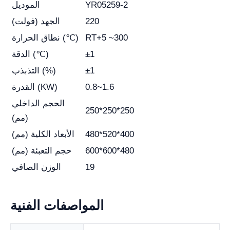
YR05259-2
الموديل
220
الجهد (فولت)
RT+5 ~300
نطاق الحرارة (℃)
±1
الدقة (℃)
±1
التذبذب (%)
0.8~1.6
القدرة (KW)
الحجم الداخلي
250*250*250
(مم)
480*520*400
الأبعاد الكلية (مم)
600*600*480
حجم التعبئة (مم)
19
الوزن الصافي
المواصفات الفنية