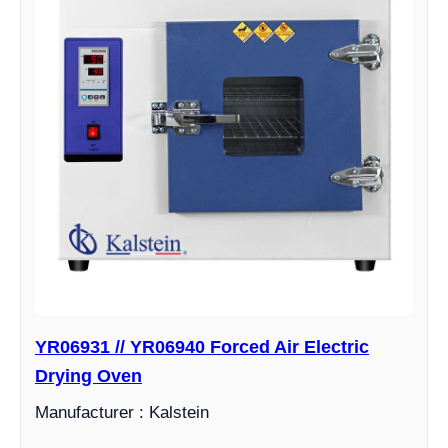
YR06931 // YR06940 Forced Air Electric
Drying Oven
Manufacturer : Kalstein