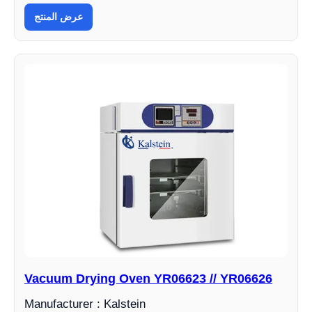
عرض المنتج
Vacuum Drying Oven YR06623 // YR06626
Manufacturer : Kalstein