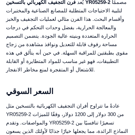
مصممًا
فرن التجفيف الكهربائي بالتسخين YR05259-2
يُعد
لتلبية الاحتياجات المتطلبة للمصانع الصناعية والمختبرات
وأقسام البحث. هذا الفرن مثالي لعمليات التجفيف والخبز
والمعالجة الحرارية، بفضل وحدات التحكم في درجات
الحرارة المتعددة وبنيته عالية الجودة. يتضمن التصميم
مساحة رفوف قابلة للتعديل ونوافذ مشاهدة من زجاج
مقوى بطبقتين للمراقبة السهلة. في حين أنه يتألق في هذه
التطبيقات، فهو غير مناسب للمواد المتطايرة أو القابلة
للاشتعال أو المتفجرة لمنع مخاطر الانفجار.
السعر السوقي
عادةً ما تتراوح أفران التجفيف الكهربائية بالتسخين مثل
YR05259-2 من 300 دولار إلى 1200 دولار، وفقًا للميزات
والمواصفات. وتقدم YR05259-2 تسعيرًا تنافسيًا بين
النماذج الرائدة، مما يجعلها خيارًا جذابًا لأولئك الذين يسعون